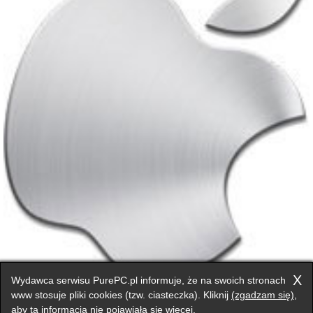
Apple zapłaci 234 miliony dolarów za złamanie patentów
X
Wydawca serwisu PurePC.pl informuje, że na swoich stronach
www stosuje pliki cookies (tzw. ciasteczka). Kliknij
(zgadzam się)
,
aby ta informacja nie pojawiała się więcej.