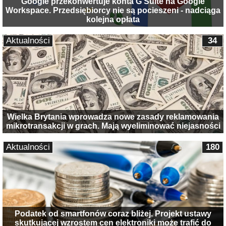
Google przekonwertuje konta G Suite na Google
Workspace. Przedsiębiorcy nie są pocieszeni - nadciąga
kolejna opłata
Aktualności
34
Wielka Brytania wprowadza nowe zasady reklamowania
mikrotransakcji w grach. Mają wyeliminować niejasności
Aktualności
180
Podatek od smartfonów coraz bliżej. Projekt ustawy
skutkującej wzrostem cen elektroniki może trafić do