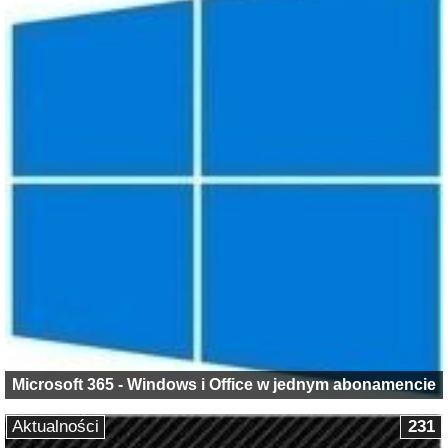
Microsoft 365 - Windows i Office w jednym abonamencie
Aktualności
231