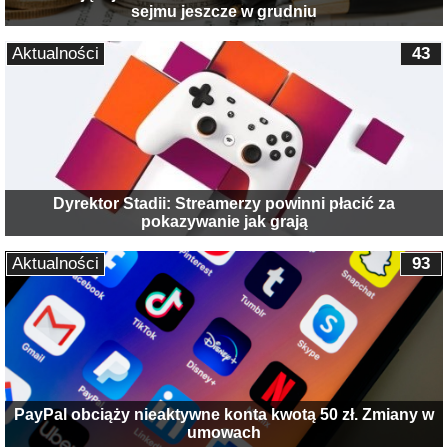
sejmu jeszcze w grudniu
Aktualności
43
Dyrektor Stadii: Streamerzy powinni płacić za
pokazywanie jak grają
Aktualności
93
PayPal obciąży nieaktywne konta kwotą 50 zł. Zmiany w
umowach