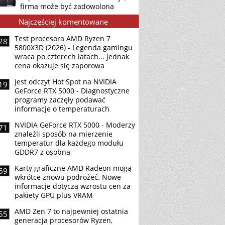
firma może być zadowolona
Najczęściej komentowane
Test procesora AMD Ryzen 7
28
5800X3D (2026) - Legenda gamingu
wraca po czterech latach... jednak
cena okazuje się zaporowa
Jest odczyt Hot Spot na NVIDIA
19
GeForce RTX 5000 - Diagnostyczne
programy zaczęły podawać
informacje o temperaturach
NVIDIA GeForce RTX 5000 - Moderzy
71
znaleźli sposób na mierzenie
temperatur dla każdego modułu
GDDR7 z osobna
Karty graficzne AMD Radeon mogą
69
wkrótce znowu podrożeć. Nowe
informacje dotyczą wzrostu cen za
pakiety GPU plus VRAM
AMD Zen 7 to najpewniej ostatnia
55
generacja procesorów Ryzen,