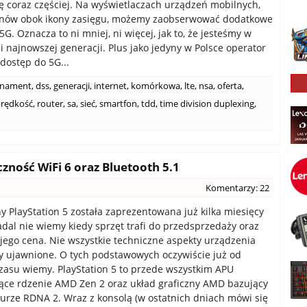
ię coraz częściej. Na wyświetlaczach urządzeń mobilnych,
onów obok ikony zasięgu, możemy zaobserwować dodatkowe
G. Oznacza to ni mniej, ni więcej, jak to, że jesteśmy w
ci najnowszej generacji. Plus jako jedyny w Polsce operator
dostęp do 5G...
nament
,
dss
,
generacji
,
internet
,
komórkowa
,
lte
,
nsa
,
oferta
,
rędkość
,
router
,
sa
,
sieć
,
smartfon
,
tdd
,
time division duplexing
,
zność WiFi 6 oraz Bluetooth 5.1
Komentarzy: 22
y PlayStation 5 została zaprezentowana już kilka miesięcy
adal nie wiemy kiedy sprzęt trafi do przedsprzedaży oraz
 jego cena. Nie wszystkie techniczne aspekty urządzenia
ły ujawnione. O tych podstawowych oczywiście już od
zasu wiemy. PlayStation 5 to przede wszystkim APU
ące rdzenie AMD Zen 2 oraz układ graficzny AMD bazujący
turze RDNA 2. Wraz z konsolą (w ostatnich dniach mówi się