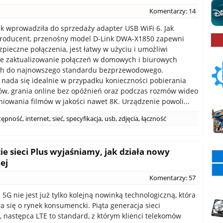
Komentarzy: 14
k wprowadziła do sprzedaży adapter USB WiFi 6. Jak
producent, przenośny model D-Link DWA-X1850 zapewni
zpieczne połączenia, jest łatwy w użyciu i umożliwi
e zaktualizowanie połączeń w domowych i biurowych
h do najnowszego standardu bezprzewodowego.
 nada się idealnie w przypadku konieczności pobierania
ów, grania online bez opóźnień oraz podczas rozmów wideo
niowania filmów w jakości nawet 8K. Urządzenie powoli...
tępność
,
internet
,
sieć
,
specyfikacja
,
usb
,
zdjęcia
,
łączność
ie sieci Plus wyjaśniamy, jak działa nowy
ej
Komentarzy: 57
5G nie jest już tylko kolejną nowinką technologiczną, która
ra się o rynek konsumencki. Piąta generacja sieci
 następca LTE to standard, z którym klienci telekomów