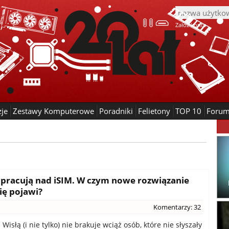
Załóż konto
zje
Zestawy Komputerowe
Poradniki
Felietony
TOP 10
Foru
pracują nad iSIM. W czym nowe rozwiązanie
się pojawi?
Komentarzy: 32
Wisłą (i nie tylko) nie brakuje wciąż osób, które nie słyszały