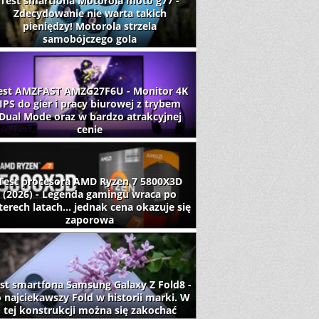
Test smartfona Motorola moto g77 -
Zdecydowanie nie warta takich
pieniędzy! Motorola strzela
samobójczego gola
est AMZFAST AMZG27F6U - Monitor 4K
IPS do gier i pracy biurowej z trybem
Dual Mode oraz w bardzo atrakcyjnej
cenie
Test procesora AMD Ryzen 7 5800X3D
(2026) - Legenda gamingu wraca po
terech latach... jednak cena okazuje się
zaporowa
st smartfona Samsung Galaxy Z Fold8 -
 najciekawszy Fold w historii marki. W
tej konstrukcji można się zakochać