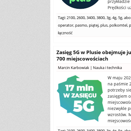
przykładzie
Prędkości u
Tagi:
2100
,
2600
,
3400
,
3800
,
3g
,
4g
,
5g
,
abo
operator
,
pasmo
,
piątej
,
plus
,
polkomtel
,
p
łączność
Zasięg 5G w Plusie obejmuje j
700 miejscowościach
Marcin Karbowiak
|
Nauka i technika
W maju 2020
na paśmie 2
potrzeby si
zasięgiem o
miejscowośc
niezwykle p
wzrostów. M
miejscowośc
Tagi:
2100
,
2600
,
3400
,
3800
,
3g
,
4g
,
5g
,
abo