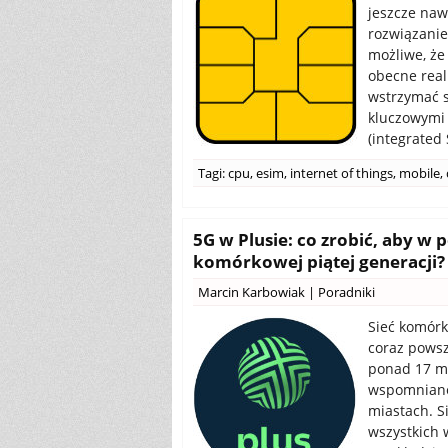
jeszcze naw
rozwiązani
możliwe, że
obecne real
wstrzymać s
kluczowymi 
(integrated 
Tagi:
cpu
,
esim
,
internet of things
,
mobile
,
5G w Plusie: co zrobić, aby w
komórkowej piątej generacji?
Marcin Karbowiak
|
Poradniki
Sieć komórk
coraz powsz
ponad 17 mi
wspomniane
miastach. S
wszystkich 