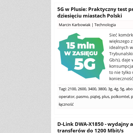
5G w Plusie: Praktyczny test p
dziesięciu miastach Polski
Marcin Karbowiak
|
Technologia
Sieć komórk
większego z
idealnych w
Trybunalski
Gb/s), daje
konsumpcja
to nie tylk
konieczność.
Tagi:
2100
,
2600
,
3400
,
3800
,
3g
,
4g
,
5g
,
abo
operator
,
pasmo
,
piątej
,
plus
,
polkomtel
,
p
łączność
D-Link DWA-X1850 - wydajny ad
transferów do 1200 Mbit/s