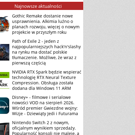
Najnowsze aktualności
Gothic Remake dostanie nowe
usprawnienia. Alkimia luźno o
planach rozwoju, więcej o nowym
projekcie w przyszłym roku
Path of Exile 2 - jeden z
najpopularniejszych hack'n'slashy
na rynku ma dostać polskie
tłumaczenie. Możliwe, że wraz z
pierwszą częścią
NVIDIA RTX Spark będzie wspierać
technologię RTX Neural Texture
Compression. Obsługa została
dodana dla Windows 11 ARM
Disney+ - filmowe i serialowe
nowości VOD na sierpień 2026.
Wśród premier Gwiezdne wojny:
Wizje - Dziewiąty Jedi i Futurama
Nintendo Switch 2 z nowym,
oficjalnym wynikiem sprzedaży.
Popularność konsoli nie maleje, a