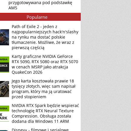
przygotowywana pod podstawkę
AM5
Popularne
Path of Exile 2 - jeden z
najpopularniejszych hack'n'slashy
na rynku ma dostać polskie
tłumaczenie. Możliwe, że wraz z
pierwszą częścią
Karty graficzne NVIDIA GeForce
RTX 5090, RTX 5080 oraz RTX 5070
w cenach MSRP jako atrakcja
QuakeCon 2026
Jego karta kosztowała prawie 18
tysięcy złotych, więc sam napisał
program, który ma ją uratować
przed stopieniem
NVIDIA RTX Spark będzie wspierać
technologię RTX Neural Texture
Compression. Obsługa została
dodana dla Windows 11 ARM
Disney+ - filmowe i serialowe