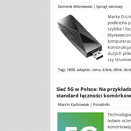
Dominik Wiśniewski
|
Sprzęt sieciowy
Marka D-Lin
podkreśla 
szybkie i be
błyskawiczn
komputerac
Konstrukcja
dużych plik
czy strumie
Tagi:
1800
,
adapter
,
cena
,
d-link
,
dlink
,
dos
Sieć 5G w Polsce: Na przykładz
standard łączności komórkow
Marcin Karbowiak
|
Poradniki
Technologia 
ledwie ocie
komórkowej,