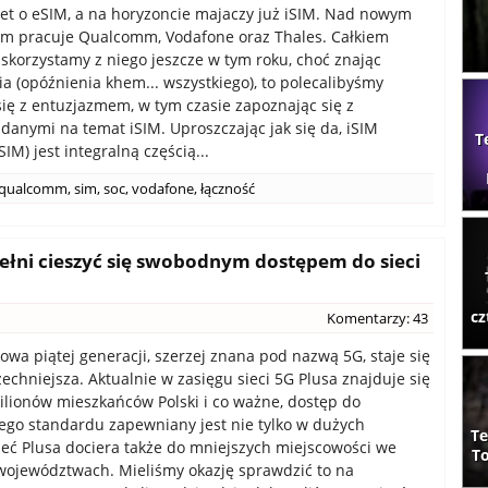
et o eSIM, a na horyzoncie majaczy już iSIM. Nad nowym
em pracuje Qualcomm, Vodafone oraz Thales. Całkiem
 skorzystamy z niego jeszcze w tym roku, choć znając
ia (opóźnienia khem... wszystkiego), to polecalibyśmy
ię z entuzjazmem, w tym czasie zapoznając się z
danymi na temat iSIM. Uproszczając jak się da, iSIM
T
SIM) jest integralną częścią...
qualcomm
,
sim
,
soc
,
vodafone
,
łączność
 pełni cieszyć się swobodnym dostępem do sieci
cz
Komentarzy: 43
owa piątej generacji, szerzej znana pod nazwą 5G, staje się
echniejsza. Aktualnie w zasięgu sieci 5G Plusa znajduje się
lionów mieszkańców Polski i co ważne, dostęp do
go standardu zapewniany jest nie tylko w dużych
Te
ieć Plusa dociera także do mniejszych miejscowości we
To
województwach. Mieliśmy okazję sprawdzić to na