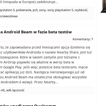
0 listopada w Europie) zadebiutuje...
aystation 5
,
pobieranie
,
ps5
,
sony
,
sony playstation 5
,
szybkość
,
zprzewodowa
ca Android Beam w fazie beta testów
Komentarzy: 7
to, że zapowiadana przed miesiącami opcja dzielenia się
ez użytkowników Androida o nazwie Nearby Share, jest tuż
Rozwiązanie, które w swoim zamyśle jest tożsame z
m AirDrop pojawiło się właśnie w wersji beta w
 Google Play. Jeśli więc jesteście beta testerami, macie
ać aplikację już dziś. Następca nierozwijanego już od
asu Android Beam ma ostatecznie obsługiwać wszystkie
 Androidem 6 wzwyż. Przez Nearby...
nfc
,
wifi
,
łączność
odemów upadł przez Qualcomm