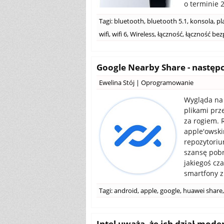
o terminie 2
Tagi:
bluetooth
,
bluetooth 5.1
,
konsola
,
pl
wifi
,
wifi 6
,
Wireless
,
łączność
,
łączność be
Google Nearby Share - następ
Ewelina Stój
|
Oprogramowanie
Wygląda na 
plikami prz
za rogiem. 
apple'owski
repozytorium
szansę pobr
jakiegoś cz
smartfony z
Tagi:
android
,
apple
,
google
,
huawei share
,
Intel uważa, że ich dział m