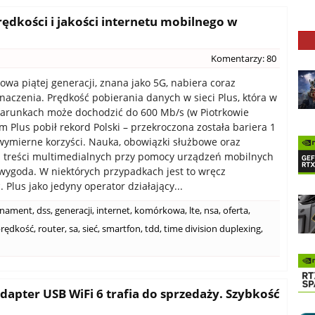
rędkości i jakości internetu mobilnego w
Komentarzy: 80
owa piątej generacji, znana jako 5G, nabiera coraz
naczenia. Prędkość pobierania danych w sieci Plus, która w
arunkach może dochodzić do 600 Mb/s (w Piotrkowie
m Plus pobił rekord Polski – przekroczona została bariera 1
 wymierne korzyści. Nauka, obowiązki służbowe oraz
 treści multimedialnych przy pomocy urządzeń mobilnych
o wygoda. W niektórych przypadkach jest to wręcz
 Plus jako jedyny operator działający...
nament
,
dss
,
generacji
,
internet
,
komórkowa
,
lte
,
nsa
,
oferta
,
rędkość
,
router
,
sa
,
sieć
,
smartfon
,
tdd
,
time division duplexing
,
apter USB WiFi 6 trafia do sprzedaży. Szybkość