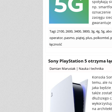
spotykają s
np. smartf
oznaczenie 5
zasięgu sie
gwarantuje 
Tagi:
2100
,
2600
,
3400
,
3800
,
3g
,
4g
,
5g
,
abo
operator
,
pasmo
,
piątej
,
plus
,
polkomtel
,
p
łączność
Sony PlayStation 5 otrzyma łąc
Damian Marusiak
|
Nauka i technika
Konsola Son
temu, ale n
jaka będzie
także zosta
dłuższego c
wykorzystuj
na architek