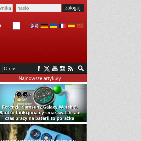
m
O nas
Najnowsze artykuły
Recenzja Samsung Galaxy Watch 9.
Bardzo funkcjonalny smartwatch, ale
czas pracy na baterii to porażka