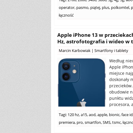
operator
,
pasmo
,
piątej
,
plus
,
polkomtel
,
p
łączność
Apple iPhone 13 w przeciekach
Hz, astrofotografia i wideo w
Marcin Karbowiak
|
Smartfony i tablety
Według nieo
Apple iPhon
miejsce naj
doskonały 
przecieków.
obudowie ni
punktu widz
procesora, 
Tagi:
120 hz
,
a15
,
aod
,
apple
,
bionic
,
face id
premiera
,
pro
,
smartfon
,
SMS
,
tsmc
,
łączn