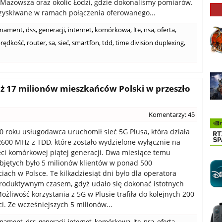
 Mazowsza oraz okolic Łodzi, gdzie dokonaliśmy pomiarów.
zyskiwane w ramach połączenia oferowanego...
nament
,
dss
,
generacji
,
internet
,
komórkowa
,
lte
,
nsa
,
oferta
,
rędkość
,
router
,
sa
,
sieć
,
smartfon
,
tdd
,
time division duplexing
,
uż 17 milionów mieszkańców Polski w przeszło
Komentarzy: 45
 roku usługodawca uruchomił sieć 5G Plusa, która działa
600 MHz z TDD, które zostało wydzielone wyłącznie na
eci komórkowej piątej generacji. Dwa miesiące temu
bjętych było 5 milionów klientów w ponad 500
iach w Polsce. Te kilkadziesiąt dni było dla operatora
roduktywnym czasem, gdyż udało się dokonać istotnych
ożliwość korzystania z 5G w Plusie trafiła do kolejnych 200
i. Ze wcześniejszych 5 milionów...
nament
,
dss
,
generacji
,
internet
,
komórkowa
,
lte
,
nsa
,
oferta
,