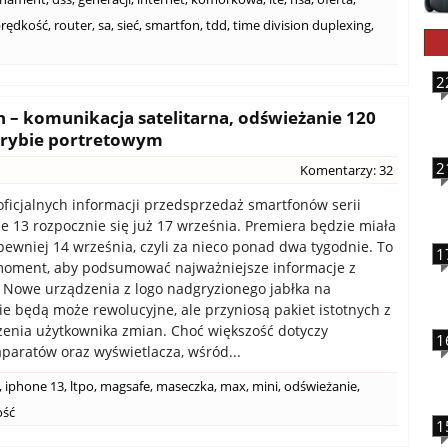
rędkość
,
router
,
sa
,
sieć
,
smartfon
,
tdd
,
time division duplexing
,
2
 – komunikacja satelitarna, odświeżanie 120
 trybie portretowym
2
Komentarzy: 32
ficjalnych informacji przedsprzedaż smartfonów serii
e 13 rozpocznie się już 17 września. Premiera będzie miała
pewniej 14 września, czyli za nieco ponad dwa tygodnie. To
1
moment, aby podsumować najważniejsze informacje z
 Nowe urządzenia z logo nadgryzionego jabłka na
e będą może rewolucyjne, ale przyniosą pakiet istotnych z
enia użytkownika zmian. Choć większość dotyczy
1
aparatów oraz wyświetlacza, wśród...
,
iphone 13
,
ltpo
,
magsafe
,
maseczka
,
max
,
mini
,
odświeżanie
,
ość
1