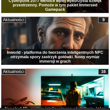
Cyberpunk 2077 wkrótce lepiej wykorzysta dźwięk
przestrzenny. Pomoże w tym pakiet Immersed
Gamepack
Aktualności
9
Inworld - platforma do tworzenia inteligentnych NPC
otrzymała spory zastrzyk gotówki. Nowy wymiar
immersji w grach
Aktualności
16
Nanoleaf 4D - system inteligentnego oświetlenia, który