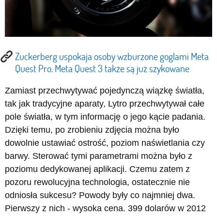
Zuckerberg uspokaja osoby wzburzone goglami Meta
Quest Pro. Meta Quest 3 także są już szykowane
Zamiast przechwytywać pojedynczą wiązkę światła,
tak jak tradycyjne aparaty, Lytro przechwytywał całe
pole światła, w tym informację o jego kącie padania.
Dzięki temu, po zrobieniu zdjęcia można było
dowolnie ustawiać ostrość, poziom naświetlania czy
barwy. Sterować tymi parametrami można było z
poziomu dedykowanej aplikacji. Czemu zatem z
pozoru rewolucyjna technologia, ostatecznie nie
odniosła sukcesu? Powody były co najmniej dwa.
Pierwszy z nich - wysoka cena. 399 dolarów w 2012