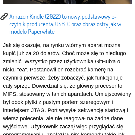
Amazon Kindle (2022) to nowy, podstawowy e-
czytnik producenta. USB-C oraz obraz ostry jak w
modelu Paperwhite
Jak się okazuje, na rynku wtórnym aparat można
kupić już za 20 dolarów. Choć może się to niedługo
zmienić. Wszystko przez użytkownika GitHub'a o
nicku "ea". Postanowił on rozebrać kamerę na
czynniki pierwsze, żeby zobaczyć, jak funkcjonuje
cały sprzęt. Dowiedział się, że główny procesor to
MIPS, stosowany w tanich aparatach. Umiejscowiony
był obok płytki z pustym portem szeregowym i
interfejsem JTAG. Port wysyłał sekwencję startową i
wiersz polecenia, ale nie reagował na żadne dane
wyjściowe. Użytkownik zaczął więc przyglądać się
oprogramowaniu. Znalazł w nim komendy takie jak