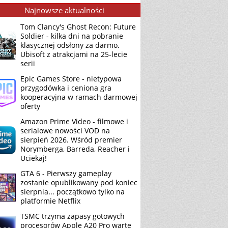
Najnowsze aktualności
Tom Clancy's Ghost Recon: Future
Soldier - kilka dni na pobranie
klasycznej odsłony za darmo.
Ubisoft z atrakcjami na 25-lecie
serii
Epic Games Store - nietypowa
przygodówka i ceniona gra
kooperacyjna w ramach darmowej
oferty
Amazon Prime Video - filmowe i
serialowe nowości VOD na
sierpień 2026. Wśród premier
Norymberga, Barreda, Reacher i
Uciekaj!
GTA 6 - Pierwszy gameplay
zostanie opublikowany pod koniec
sierpnia... początkowo tylko na
platformie Netflix
TSMC trzyma zapasy gotowych
procesorów Apple A20 Pro warte