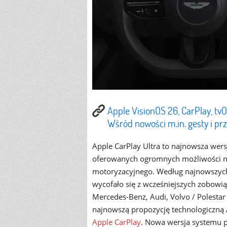
Apple VisionOS 26, CarPlay, t
Wśród nowości m.in. gesty i pr
Apple CarPlay Ultra to najnowsza wer
oferowanych ogromnych możliwości na
motoryzacyjnego. Według najnowszyc
wycofało się z wcześniejszych zobowią
Mercedes-Benz, Audi, Volvo / Polestar 
najnowszą propozycję technologiczną 
Apple CarPlay
. Nowa wersja systemu p