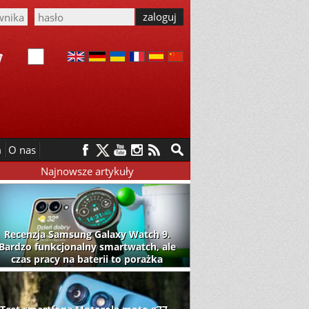
m
O nas
Najnowsze artykuły
Recenzja Samsung Galaxy Watch 9.
Bardzo funkcjonalny smartwatch, ale
czas pracy na baterii to porażka