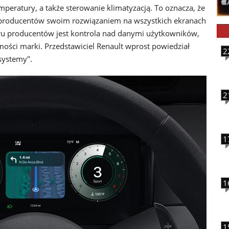
mperatury, a także sterowanie klimatyzacją. To oznacza, że
 producentów swoim rozwiązaniem na wszystkich ekranach
 producentów jest kontrola nad danymi użytkowników,
ości marki. Przedstawiciel Renault wprost powiedział
2
systemy".
2
1
1
1