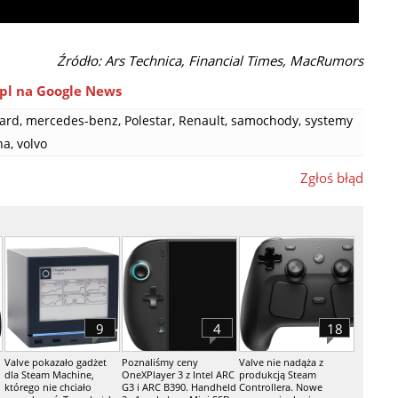
Źródło: Ars Technica, Financial Times, MacRumors
pl na Google News
ard
,
mercedes-benz
,
Polestar
,
Renault
,
samochody
,
systemy
na
,
volvo
Zgłoś błąd
9
4
18
Valve pokazało gadżet
Poznaliśmy ceny
Valve nie nadąża z
dla Steam Machine,
OneXPlayer 3 z Intel ARC
produkcją Steam
którego nie chciało
G3 i ARC B390. Handheld
Controllera. Nowe