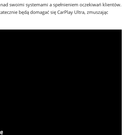
 nad swoimi systemami a spełnieniem oczekiwań klientów.
atecznie będą domagać się CarPlay Ultra, zmuszając