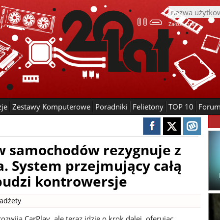
Załóż konto
zje
Zestawy Komputerowe
Poradniki
Felietony
TOP 10
Foru
w samochodów rezygnuje z
a. System przejmujący całą
budzi kontrowersje
adżety
rozwija CarPlay, ale teraz idzie o krok dalej, oferując