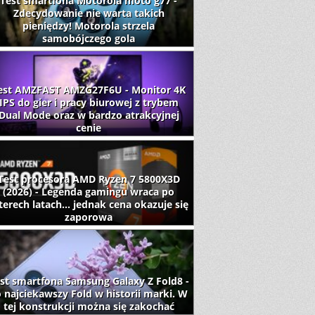
Test smartfona Motorola moto g77 -
Zdecydowanie nie warta takich
pieniędzy! Motorola strzela
samobójczego gola
est AMZFAST AMZG27F6U - Monitor 4K
IPS do gier i pracy biurowej z trybem
Dual Mode oraz w bardzo atrakcyjnej
cenie
Test procesora AMD Ryzen 7 5800X3D
(2026) - Legenda gamingu wraca po
terech latach... jednak cena okazuje się
zaporowa
st smartfona Samsung Galaxy Z Fold8 -
 najciekawszy Fold w historii marki. W
tej konstrukcji można się zakochać