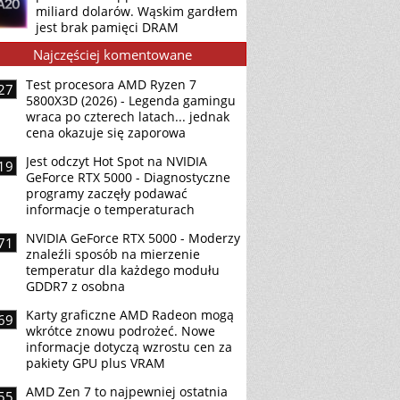
miliard dolarów. Wąskim gardłem
jest brak pamięci DRAM
Najczęściej komentowane
Test procesora AMD Ryzen 7
27
5800X3D (2026) - Legenda gamingu
wraca po czterech latach... jednak
cena okazuje się zaporowa
Jest odczyt Hot Spot na NVIDIA
19
GeForce RTX 5000 - Diagnostyczne
programy zaczęły podawać
informacje o temperaturach
NVIDIA GeForce RTX 5000 - Moderzy
71
znaleźli sposób na mierzenie
temperatur dla każdego modułu
GDDR7 z osobna
Karty graficzne AMD Radeon mogą
69
wkrótce znowu podrożeć. Nowe
informacje dotyczą wzrostu cen za
pakiety GPU plus VRAM
AMD Zen 7 to najpewniej ostatnia
55