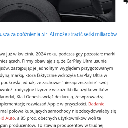
sza za opóźnienia Siri AI może stracić setki miliardów
twa już w kwietniu 2024 roku, podczas gdy pozostałe marki
iesiącach. Firmy obawiają się, że CarPlay Ultra usunie
fejsów, zastępując je jednolitym wyglądem przygotowanym
edyną marką, która faktycznie wdrożyła CarPlay Ultra w
 podkreśla jednak, że zachował "niezaprzeczalnie" swój
ównież tradycyjne fizyczne wskaźniki dla użytkowników
Hyundai, Kia i Genesis wciąż deklarują, że wprowadzą
implementację rozwiązań Apple w przyszłości.
Badanie
emal połowa kupujących samochody nie zdecydowałaby się
id Auto
, a 85 proc. obecnych użytkowników woli te
zań producentów. To stawia producentów w trudnej