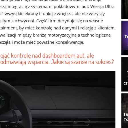
bszą integrację z systemami pokładowymi aut. Wersja Ultra
ć wszystkie ekrany i funkcje wnętrza, ale nie wszyscy
ą tym zachwyceni. Część firm decyduje się na własne
ainment, by mieć kontrolę nad danymi i relacją z klientem.
walizacji między branżą motoryzacyjną a technologiczną
T
zaczęła i może mieć poważne konsekwencje.
zejąć kontrolę nad dashboardem aut, ale
 odmawiają wsparcia. Jakie są szanse na sukces?
cz
Te
To