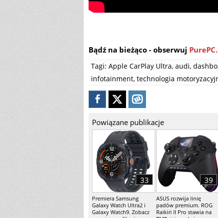
Bądź na bieżąco - obserwuj
PurePC.
Tagi:
Apple CarPlay Ultra
,
audi
,
dashbo
infotainment
,
technologia motoryzacyj
Powiązane publikacje
33
39
Premiera Samsung
ASUS rozwija linię
Galaxy Watch Ultra2 i
padów premium. ROG
Galaxy Watch9. Zobacz
Raikiri II Pro stawia na