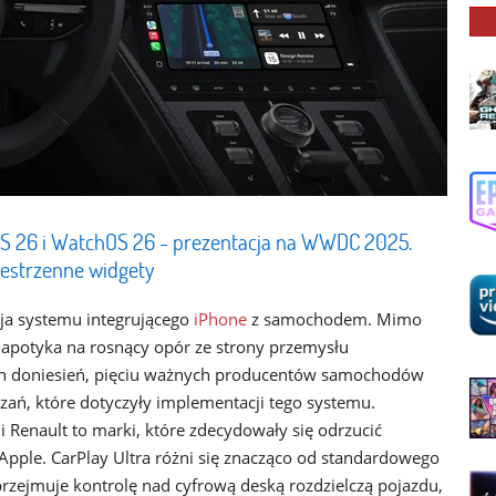
vOS 26 i WatchOS 26 - prezentacja na WWDC 2025.
zestrzenne widgety
sja systemu integrującego
iPhone
z samochodem. Mimo
potyka na rosnący opór ze strony przemysłu
h doniesień, pięciu ważnych producentów samochodów
zań, które dotyczyły implementacji tego systemu.
i Renault to marki, które zdecydowały się odrzucić
Apple. CarPlay Ultra różni się znacząco od standardowego
rzejmuje kontrolę nad cyfrową deską rozdzielczą pojazdu,