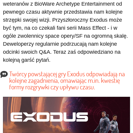
weteranów z BioWare Archetype Entertainment od
pewnego czasu aktywnie przedstawia nam kolejne
strzępki swojej wizji. Przyszłoroczny Exodus może
być tym, na co czekali fani serii Mass Effect - i w
ogóle zwolennicy space opery/SF na ogromną skalę.
Deweloperzy regularnie podrzucają nam kolejne
odcinki swoich Q&A. Teraz zaś odpowiedziano na
kolejną garść pytań.
Twórcy powstającej gry Exodus odpowiadają na
kolejne zagadnienia, omawiając m.in. kwestię
formy rozgrywki czy upływu czasu.