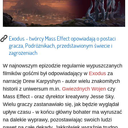
Exodus - twórcy Mass Effect opowiadają o postaci
gracza, Podróżnikach, przedstawionym świecie i
zagrożeniach
W najnowszym epizodzie regularnie wypuszczanych
filmików gośćmi był odpowiadający w
Exodus
za
narrację Drew Karpyshyn - autor wielu znakomitych
historii z uniwersum m.in.
Gwiezdnych Wojen
czy
Mass Effect - oraz dyrektor kreatywny Jesse Sky.
Wielu graczy zastanawiało się, jak będzie wyglądał
upływ czasu - w końcu główny bohater ma wyruszać
na dalekie wyprawy, pozostawiając swoich ludzi
nawet na całe dekady. Jakkolwiek wyraźnie trudno