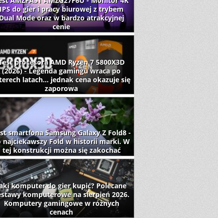
est AMZFAST AMZG27F6U - Monitor 4K
IPS do gier i pracy biurowej z trybem
Dual Mode oraz w bardzo atrakcyjnej
cenie
Test procesora AMD Ryzen 7 5800X3D
(2026) - Legenda gamingu wraca po
terech latach... jednak cena okazuje się
zaporowa
st smartfona Samsung Galaxy Z Fold8 -
 najciekawszy Fold w historii marki. W
tej konstrukcji można się zakochać
aki komputer do gier kupić? Polecane
estawy komputerowe na sierpień 2026.
Komputery gamingowe w różnych
cenach