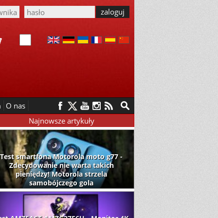
m
O nas
Najnowsze artykuły
Test smartfona Motorola moto g77 -
Zdecydowanie nie warta takich
pieniędzy! Motorola strzela
samobójczego gola