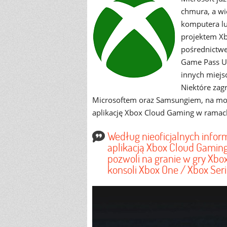
chmura, a wi
komputera lu
projektem Xb
pośrednictw
Game Pass Ul
innych miejs
Niektóre zag
Microsoftem oraz Samsungiem, na moc
aplikację Xbox Cloud Gaming w ramac
Według nieoficjalnych infor
aplikacją Xbox Cloud Gaming
pozwoli na granie w gry Xbo
konsoli Xbox One / Xbox Seri