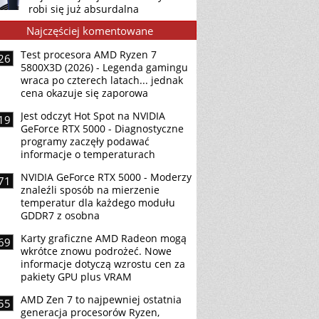
robi się już absurdalna
Najczęściej komentowane
Test procesora AMD Ryzen 7
26
5800X3D (2026) - Legenda gamingu
wraca po czterech latach... jednak
cena okazuje się zaporowa
Jest odczyt Hot Spot na NVIDIA
19
GeForce RTX 5000 - Diagnostyczne
programy zaczęły podawać
informacje o temperaturach
NVIDIA GeForce RTX 5000 - Moderzy
71
znaleźli sposób na mierzenie
temperatur dla każdego modułu
GDDR7 z osobna
Karty graficzne AMD Radeon mogą
69
wkrótce znowu podrożeć. Nowe
informacje dotyczą wzrostu cen za
pakiety GPU plus VRAM
AMD Zen 7 to najpewniej ostatnia
55
generacja procesorów Ryzen,