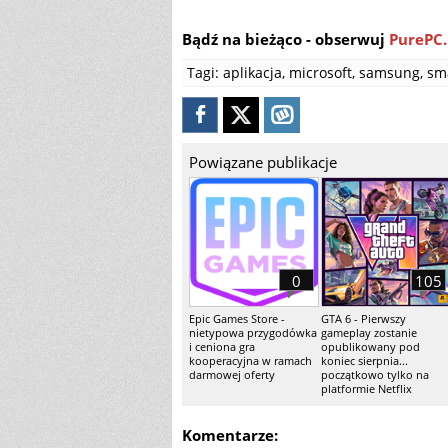
Bądź na bieżąco - obserwuj
PurePC.
Tagi:
aplikacja
,
microsoft
,
samsung
,
sma
Powiązane publikacje
0
105
Epic Games Store -
GTA 6 - Pierwszy
nietypowa przygodówka
gameplay zostanie
i ceniona gra
opublikowany pod
kooperacyjna w ramach
koniec sierpnia...
darmowej oferty
początkowo tylko na
platformie Netflix
Komentarze: