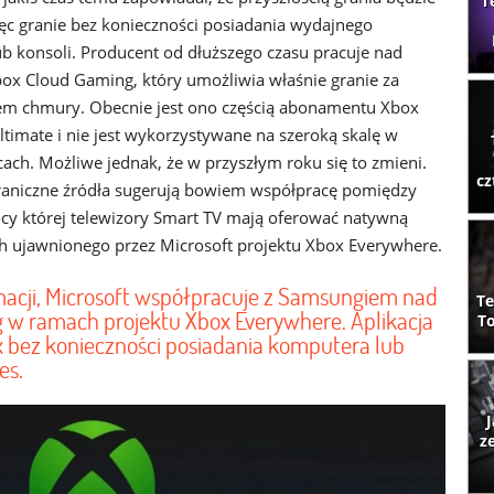
T
ęc granie bez konieczności posiadania wydajnego
b konsoli. Producent od dłuższego czasu pracuje nad
ox Cloud Gaming, który umożliwia właśnie granie za
em chmury. Obecnie jest ono częścią abonamentu Xbox
timate i nie jest wykorzystywane na szeroką skalę w
cach. Możliwe jednak, że w przyszłym roku się to zmieni.
cz
raniczne źródła sugerują bowiem współpracę pomiędzy
y której telewizory Smart TV mają oferować natywną
h ujawnionego przez Microsoft projektu Xbox Everywhere.
macji, Microsoft współpracuje z Samsungiem nad
Te
 w ramach projektu Xbox Everywhere. Aplikacja
To
x bez konieczności posiadania komputera lub
es.
J
z