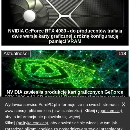
NVIDIA GeForce RTX 4080 - do producentów trafiają
dwie wersje karty graficznej z różną konfiguracją
pamięci VRAM
Aktualności
118
NVIDIA zawiesiła produkcję kart graficznych GeForce
RTX 3080 z 12 GB pamięci. Powodem aktualna sytuacja
na rynku
X
Wydawca serwisu PurePC.pl informuje, że na swoich stronach
www stosuje pliki cookies (tzw. ciasteczka). Kliknij
(zgadzam się)
,
aby ta informacja nie pojawiała się więcej.
Przełącz na wersję klasyczną strony
Kliknij
(polityka cookies)
, aby dowiedzieć się więcej, w tym jak
Zgłoś błąd na stronie
zarządzać plikami cookies za pośrednictwem swojej przeglądarki