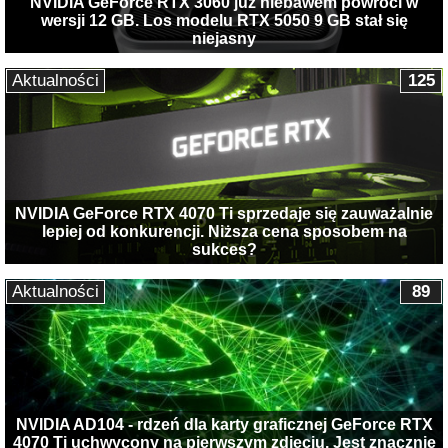
NVIDIA GeForce RTX 3060 już niebawem powróci w
wersji 12 GB. Los modelu RTX 5050 9 GB stał się
niejasny
Aktualności
125
NVIDIA GeForce RTX 4070 Ti sprzedaje się zauważalnie
lepiej od konkurencji. Niższa cena sposobem na
sukces?
Aktualności
89
NVIDIA AD104 - rdzeń dla karty graficznej GeForce RTX
4070 Ti uchwycony na pierwszym zdjęciu. Jest znacznie