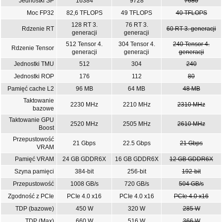
Jednostki SP
16384
9728
7680
Moc FP32
82,6 TFLOPS
49 TFLOPS
40 TFLOPS
128 RT 3.
76 RT 3.
Rdzenie RT
60 RT 3. generacji
generacji
generacji
512 Tensor 4.
304 Tensor 4.
240 Tensor 4.
Rdzenie Tensor
generacji
generacji
generacji
Jednostki TMU
512
304
240
Jednostki ROP
176
112
80
Pamięć cache L2
96 MB
64 MB
48 MB
Taktowanie
2230 MHz
2210 MHz
2310 MHz
bazowe
Taktowanie GPU
2520 MHz
2505 MHz
2610 MHz
Boost
Przepustowość
21 Gbps
22.5 Gbps
21 Gbps
VRAM
Pamięć VRAM
24 GB GDDR6X
16 GB GDDR6X
12 GB GDDR6X
Szyna pamięci
384-bit
256-bit
192-bit
Przepustowość
1008 GB/s
720 GB/s
504 GB/s
Zgodność z PCIe
PCIe 4.0 x16
PCIe 4.0 x16
PCIe 4.0 x16
TDP (bazowe)
450 W
320 W
285 W
TDP (Max)
660 W
516 W
366 W