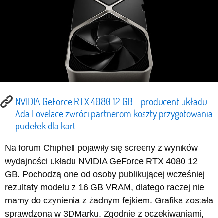
NVIDIA GeForce RTX 4080 12 GB - producent układu
Ada Lovelace zwróci partnerom koszty przygotowania
pudełek dla kart
Na forum Chiphell pojawiły się screeny z wyników
wydajności układu NVIDIA GeForce RTX 4080 12
GB. Pochodzą one od osoby publikującej wcześniej
rezultaty modelu z 16 GB VRAM, dlatego raczej nie
mamy do czynienia z żadnym fejkiem. Grafika została
sprawdzona w 3DMarku. Zgodnie z oczekiwaniami,