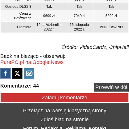
Obsługa DLSS 3
Tak
Tak
Tak
Cena w
9699 zł
7049 zł
5299 zł
złotówkach
12 października
16 listopada
Premiera
ANULOWANO
2022 r.
2022 r.
Źródło: VideoCardz, ChipHell
Bądź na bieżąco - obserwuj:
PurePC.pl na Google News
Komentarze: 44
Przewiń w dół
Załaduj komentarze
Przełącz na wersję klasyczną strony
Zgłoś błąd na stronie
Forum
Redakcja
Reklama
Kontakt