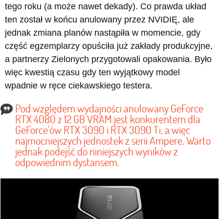
tego roku (a może nawet dekady). Co prawda układ
ten został w końcu anulowany przez NVIDIĘ, ale
jednak zmiana planów nastąpiła w momencie, gdy
część egzemplarzy opuściła już zakłady produkcyjne,
a partnerzy Zielonych przygotowali opakowania. Było
więc kwestią czasu gdy ten wyjątkowy model
wpadnie w ręce ciekawskiego testera.
Pod względem wydajności anulowany GeForce
RTX 4080 z 12 GB VRAM jest konkurentem dla
GeForce'ów RTX 3090 i RTX 3090 Ti, a więc
najmocniejszych jednostek z serii Ampere. Warto
jednak podejść do niniejszych wyników z
odpowiednim dystansem.