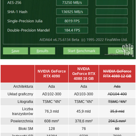
NVIDIA
NVIDIA GeForce
NVIDIA GeForce
GeForce RTX
RTX 4090
RTX 4080 12 GB
4080 16 GB
Architektura
Ada
Ada
Ada
Układ graficzny
AD102-300
AD103-300
AD104-400
Litografia
TSMC "4N"
TSMC "4N"
TSMC "4N"
Liczba
76,3 mld
45,9 mld
35,8 mld
tranzystorów
Powierzchnia
608 mm²
378,6 mm²
294,5 mm²
Bloki SM
128
76
60