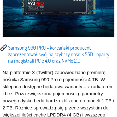
Samsung 990 PRO - koreański producent
zaprezentował swój najszybszy nośnik SSD... oparty
na magistrali PCIe 4.0 oraz NVMe 2.0
Na platformie X (Twitter) zapowiedziano premierę
nośnika Samsung 990 Pro o pojemności 4 TB. W
sklepach dostępne będą dwa warianty – z radiatorem
i bez. Poza zwiększoną pojemnością, parametry
nowego dysku będą bardzo zbliżone do modeli 1 TB i
2 TB. Różnice sprowadzą się przede wszystkim do
większej ilości cache LPDDR4 (4 GB) i wyższego