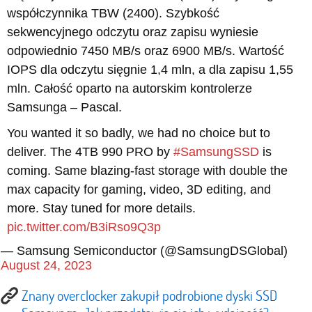
współczynnika TBW (2400). Szybkość
sekwencyjnego odczytu oraz zapisu wyniesie
odpowiednio 7450 MB/s oraz 6900 MB/s. Wartość
IOPS dla odczytu sięgnie 1,4 mln, a dla zapisu 1,55
mln. Całość oparto na autorskim kontrolerze
Samsunga – Pascal.
You wanted it so badly, we had no choice but to
deliver. The 4TB 990 PRO by
#SamsungSSD
is
coming. Same blazing-fast storage with double the
max capacity for gaming, video, 3D editing, and
more. Stay tuned for more details.
pic.twitter.com/B3iRso9Q3p
— Samsung Semiconductor (@SamsungDSGlobal)
August 24, 2023
Znany overclocker zakupił podrobione dyski SSD