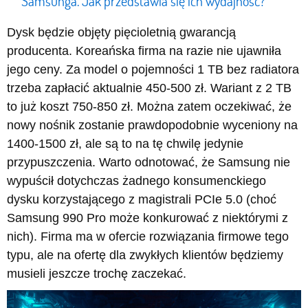
Samsunga. Jak przedstawia się ich wydajność?
Dysk będzie objęty pięcioletnią gwarancją
producenta. Koreańska firma na razie nie ujawniła
jego ceny. Za model o pojemności 1 TB bez radiatora
trzeba zapłacić aktualnie 450-500 zł. Wariant z 2 TB
to już koszt 750-850 zł. Można zatem oczekiwać, że
nowy nośnik zostanie prawdopodobnie wyceniony na
1400-1500 zł, ale są to na tę chwilę jedynie
przypuszczenia. Warto odnotować, że Samsung nie
wypuścił dotychczas żadnego konsumenckiego
dysku korzystającego z magistrali PCIe 5.0 (choć
Samsung 990 Pro może konkurować z niektórymi z
nich). Firma ma w ofercie rozwiązania firmowe tego
typu, ale na ofertę dla zwykłych klientów będziemy
musieli jeszcze trochę zaczekać.