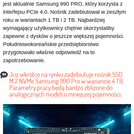
jest aktualnie Samsung 990 PRO, który korzysta z
interfejsu PCIe 4.0. Nośnik zadebiutował w zeszłym
roku w wariantach 1 TB i 2 TB. Najbardziej
wymagający użytkownicy chętnie skorzystaliby
zapewne z dysków o jeszcze większej pojemności.
Południowokoreańskie przedsiębiorstwo
przygotowało właśnie odpowiedź na to
zapotrzebowanie.
Już wkrótce na rynku zadebiutuje nośnik SSD
M.2 NVMe Samsung 990 Pro w wariancie 4 TB.
Parametry pracy będą bardzo zbliżone do
analogicznych modeli o mniejszej pojemności.