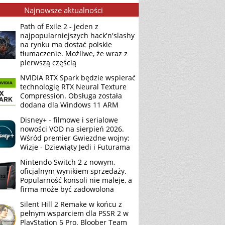
Najnowsze aktualności
Path of Exile 2 - jeden z
najpopularniejszych hack'n'slashy
na rynku ma dostać polskie
tłumaczenie. Możliwe, że wraz z
pierwszą częścią
NVIDIA RTX Spark będzie wspierać
technologię RTX Neural Texture
Compression. Obsługa została
dodana dla Windows 11 ARM
Disney+ - filmowe i serialowe
nowości VOD na sierpień 2026.
Wśród premier Gwiezdne wojny:
Wizje - Dziewiąty Jedi i Futurama
Nintendo Switch 2 z nowym,
oficjalnym wynikiem sprzedaży.
Popularność konsoli nie maleje, a
firma może być zadowolona
Silent Hill 2 Remake w końcu z
pełnym wsparciem dla PSSR 2 w
PlayStation 5 Pro. Bloober Team