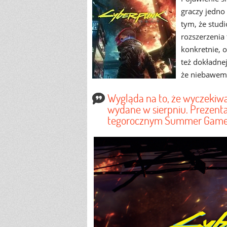
graczy jedno
tym, że stud
rozszerzenia 
konkretnie, 
też dokładne
że niebawem 
Wygląda na to, że wyczekiw
wydane w sierpniu. Prezent
tegorocznym Summer Game Fe