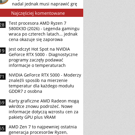
nadal jednak musi naprawić grę
Najczęściej komentowane
Test procesora AMD Ryzen 7
28
5800X3D (2026) - Legenda gamingu
wraca po czterech latach... jednak
cena okazuje się zaporowa
Jest odczyt Hot Spot na NVIDIA
19
GeForce RTX 5000 - Diagnostyczne
programy zaczęły podawać
informacje o temperaturach
NVIDIA GeForce RTX 5000 - Moderzy
71
znaleźli sposób na mierzenie
temperatur dla każdego modułu
GDDR7 z osobna
Karty graficzne AMD Radeon mogą
69
wkrótce znowu podrożeć. Nowe
informacje dotyczą wzrostu cen za
pakiety GPU plus VRAM
AMD Zen 7 to najpewniej ostatnia
55
generacja procesorów Ryzen,