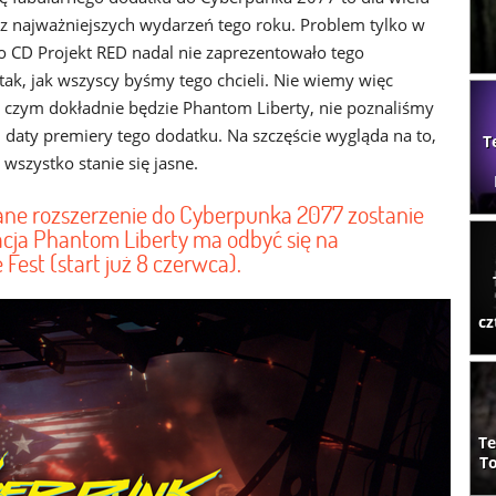
 z najważniejszych wydarzeń tego roku. Problem tylko w
io CD Projekt RED nadal nie zaprezentowało tego
tak, jak wszyscy byśmy tego chcieli. Nie wiemy więc
o czym dokładnie będzie Phantom Liberty, nie poznaliśmy
j daty premiery tego dodatku. Na szczęście wygląda na to,
T
wszystko stanie się jasne.
ane rozszerzenie do Cyberpunka 2077 zostanie
acja Phantom Liberty ma odbyć się na
st (start już 8 czerwca).
cz
Te
To