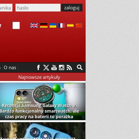
m
O nas
Najnowsze artykuły
Recenzja Samsung Galaxy Watch 9.
Bardzo funkcjonalny smartwatch, ale
czas pracy na baterii to porażka