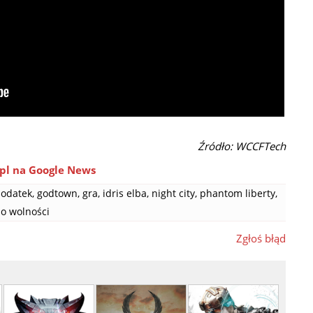
Źródło: WCCFTech
pl na Google News
odatek
,
godtown
,
gra
,
idris elba
,
night city
,
phantom liberty
,
o wolności
Zgłoś błąd