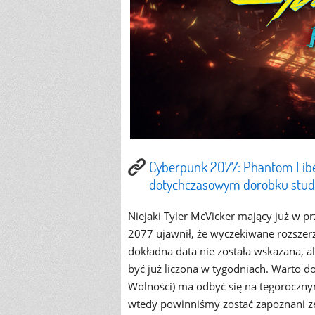
Cyberpunk 2077: Phantom Libe
dotychczasowym dorobku stud
Niejaki Tyler McVicker mający już w 
2077 ujawnił, że wyczekiwane rozszerz
dokładna data nie została wskazana, a
być już liczona w tygodniach. Warto d
Wolności) ma odbyć się na tegorocznym
wtedy powinniśmy zostać zapoznani ze