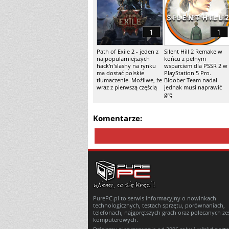
1
1
Path of Exile 2 - jeden z
Silent Hill 2 Remake w
najpopularniejszych
końcu z pełnym
hack'n'slashy na rynku
wsparciem dla PSSR 2 w
ma dostać polskie
PlayStation 5 Pro.
tłumaczenie. Możliwe, że
Bloober Team nadal
wraz z pierwszą częścią
jednak musi naprawić
grę
Komentarze:
PurePC.pl to serwis informacyjny o nowinkach
technologicznych, testach sprzętu, porównaniach,
telefonach, najgorętszych grach oraz polecanych z
komputerowych.