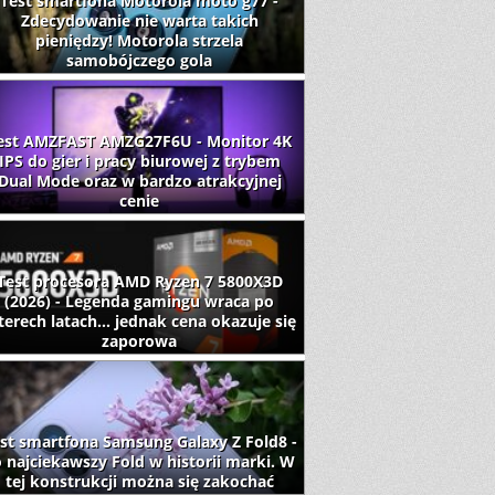
Test smartfona Motorola moto g77 -
Zdecydowanie nie warta takich
pieniędzy! Motorola strzela
samobójczego gola
est AMZFAST AMZG27F6U - Monitor 4K
IPS do gier i pracy biurowej z trybem
Dual Mode oraz w bardzo atrakcyjnej
cenie
Test procesora AMD Ryzen 7 5800X3D
(2026) - Legenda gamingu wraca po
terech latach... jednak cena okazuje się
zaporowa
st smartfona Samsung Galaxy Z Fold8 -
 najciekawszy Fold w historii marki. W
tej konstrukcji można się zakochać