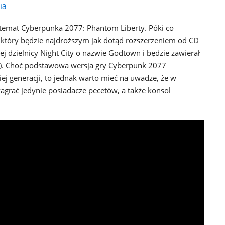
ia
temat Cyberpunka 2077: Phantom Liberty. Póki co
który będzie najdroższym jak dotąd rozszerzeniem od CD
j dzielnicy Night City o nazwie Godtown i będzie zawierał
ba). Choć podstawowa wersja gry Cyberpunk 2077
j generacji, to jednak warto mieć na uwadze, że w
agrać jedynie posiadacze pecetów, a także konsol