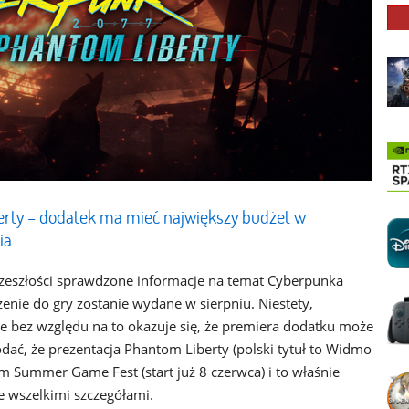
rty – dodatek ma mieć największy budżet w
ia
przeszłości sprawdzone informacje na temat Cyberpunka
enie do gry zostanie wydane w sierpniu. Niestety,
le bez względu na to okazuje się, że premiera dodatku może
odać, że prezentacja Phantom Liberty (polski tytuł to Widmo
 Summer Game Fest (start już 8 czerwca) i to właśnie
 wszelkimi szczegółami.