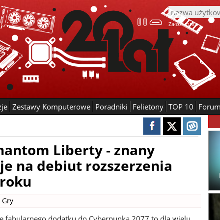
Załóż konto
zje
Zestawy Komputerowe
Poradniki
Felietony
TOP 10
Foru
hantom Liberty - znany
e na debiut rozszerzenia
 roku
|
Gry
ię fabularnego dodatku do Cyberpunka 2077 to dla wielu