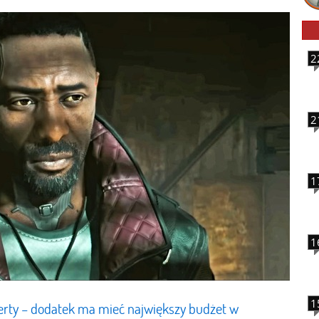
2
2
1
1
1
rty – dodatek ma mieć największy budżet w