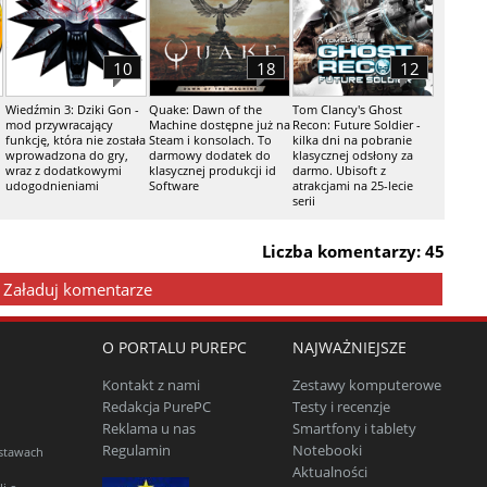
10
18
12
Wiedźmin 3: Dziki Gon -
Quake: Dawn of the
Tom Clancy's Ghost
mod przywracający
Machine dostępne już na
Recon: Future Soldier -
funkcję, która nie została
Steam i konsolach. To
kilka dni na pobranie
wprowadzona do gry,
darmowy dodatek do
klasycznej odsłony za
wraz z dodatkowymi
klasycznej produkcji id
darmo. Ubisoft z
udogodnieniami
Software
atrakcjami na 25-lecie
serii
Liczba komentarzy: 45
Załaduj komentarze
O PORTALU PUREPC
NAJWAŻNIEJSZE
Kontakt z nami
Zestawy komputerowe
Redakcja PurePC
Testy i recenzje
Reklama u nas
Smartfony i tablety
Regulamin
Notebooki
estawach
Aktualności