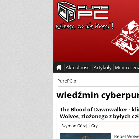
Aktualności
Artykuły
Mini-recen
PurePC.pl
wiedźmin cyberpu
The Blood of Dawnwalker - kli
Wolves, złożonego z byłych c
Szymon Góraj
|
Gry
Rebel Wolve