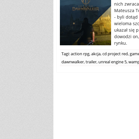
nich zwraca
Mateusza T
- byli dotąd
wieloma szc
ukazał się 
dowodzi on,
rynku.
Tagi:
action rpg
,
akcja
,
cd project red
,
gamep
dawnwalker
,
trailer
,
unreal engine 5
,
wamp