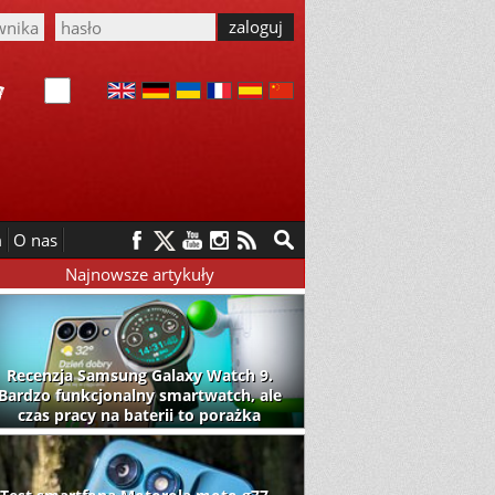
m
O nas
Najnowsze artykuły
Recenzja Samsung Galaxy Watch 9.
Bardzo funkcjonalny smartwatch, ale
czas pracy na baterii to porażka