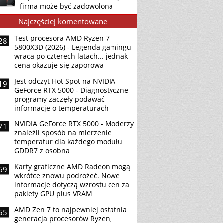
firma może być zadowolona
Najczęściej komentowane
Test procesora AMD Ryzen 7
28
5800X3D (2026) - Legenda gamingu
wraca po czterech latach... jednak
cena okazuje się zaporowa
Jest odczyt Hot Spot na NVIDIA
19
GeForce RTX 5000 - Diagnostyczne
programy zaczęły podawać
informacje o temperaturach
NVIDIA GeForce RTX 5000 - Moderzy
71
znaleźli sposób na mierzenie
temperatur dla każdego modułu
GDDR7 z osobna
Karty graficzne AMD Radeon mogą
69
wkrótce znowu podrożeć. Nowe
informacje dotyczą wzrostu cen za
pakiety GPU plus VRAM
AMD Zen 7 to najpewniej ostatnia
55
generacja procesorów Ryzen,