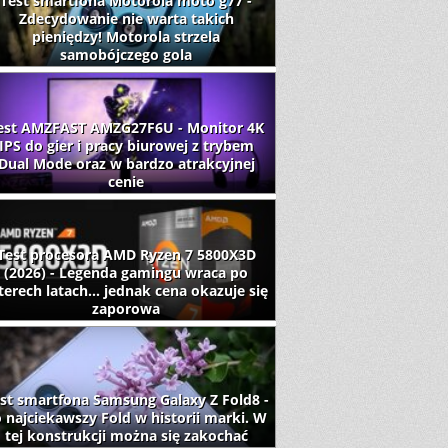
Test smartfona Motorola moto g77 -
Zdecydowanie nie warta takich
pieniędzy! Motorola strzela
samobójczego gola
est AMZFAST AMZG27F6U - Monitor 4K
IPS do gier i pracy biurowej z trybem
Dual Mode oraz w bardzo atrakcyjnej
cenie
Test procesora AMD Ryzen 7 5800X3D
(2026) - Legenda gamingu wraca po
terech latach... jednak cena okazuje się
zaporowa
st smartfona Samsung Galaxy Z Fold8 -
 najciekawszy Fold w historii marki. W
tej konstrukcji można się zakochać