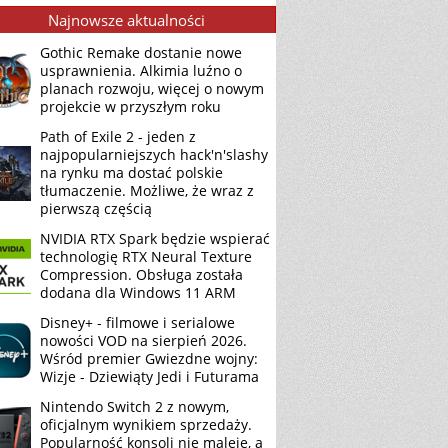
Najnowsze aktualności
Gothic Remake dostanie nowe
usprawnienia. Alkimia luźno o
planach rozwoju, więcej o nowym
projekcie w przyszłym roku
Path of Exile 2 - jeden z
najpopularniejszych hack'n'slashy
na rynku ma dostać polskie
tłumaczenie. Możliwe, że wraz z
pierwszą częścią
NVIDIA RTX Spark będzie wspierać
technologię RTX Neural Texture
Compression. Obsługa została
dodana dla Windows 11 ARM
Disney+ - filmowe i serialowe
nowości VOD na sierpień 2026.
Wśród premier Gwiezdne wojny:
Wizje - Dziewiąty Jedi i Futurama
Nintendo Switch 2 z nowym,
oficjalnym wynikiem sprzedaży.
Popularność konsoli nie maleje, a