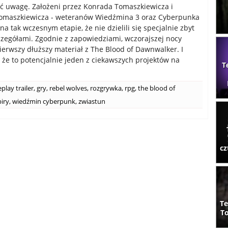
ć uwagę. Założeni przez Konrada Tomaszkiewicza i
omaszkiewicza - weteranów Wiedźmina 3 oraz Cyberpunka
 na tak wczesnym etapie, że nie dzielili się specjalnie zbyt
zegółami. Zgodnie z zapowiedziami, wczorajszej nocy
pierwszy dłuższy materiał z The Blood of Dawnwalker. I
 że to potencjalnie jeden z ciekawszych projektów na
T
lay trailer
,
gry
,
rebel wolves
,
rozgrywka
,
rpg
,
the blood of
iry
,
wiedźmin cyberpunk
,
zwiastun
cz
Te
To