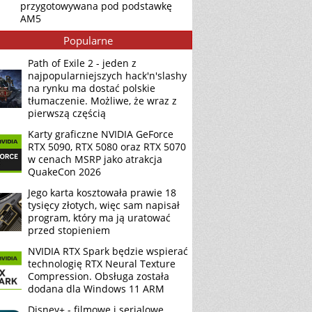
przygotowywana pod podstawkę
AM5
Popularne
Path of Exile 2 - jeden z
najpopularniejszych hack'n'slashy
na rynku ma dostać polskie
tłumaczenie. Możliwe, że wraz z
pierwszą częścią
Karty graficzne NVIDIA GeForce
RTX 5090, RTX 5080 oraz RTX 5070
w cenach MSRP jako atrakcja
QuakeCon 2026
Jego karta kosztowała prawie 18
tysięcy złotych, więc sam napisał
program, który ma ją uratować
przed stopieniem
NVIDIA RTX Spark będzie wspierać
technologię RTX Neural Texture
Compression. Obsługa została
dodana dla Windows 11 ARM
Disney+ - filmowe i serialowe