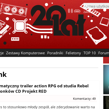
Załóż konto
zje
Zestawy Komputerowe
Poradniki
Felietony
TOP 10
Foru
nk
matyczny trailer action RPG od studia Rebel
złonków CD Projekt RED
Komentarzy: 49
s to stosunkowo młody zespół, ale zdecydowanie warto na