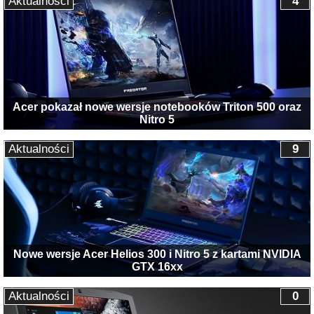
Aktualności
4
Acer pokazał nowe wersje notebooków Triton 500 oraz
Nitro 5
Aktualności
9
Nowe wersje Acer Helios 300 i Nitro 5 z kartami NVIDIA
GTX 16xx
Aktualności
0