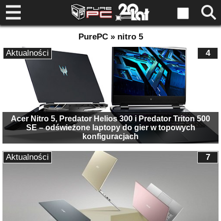
PurePC » nitro 5
Aktualności
4
Acer Nitro 5, Predator Helios 300 i Predator Triton 500
SE – odświeżone laptopy do gier w topowych
konfiguracjach
Aktualności
7