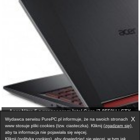
Acer Nitro 5 z procesorem Intel Core i7-8550U i GTX
10x0
X
Wydawca serwisu PurePC.pl informuje, że na swoich stronach
www stosuje pliki cookies (tzw. ciasteczka). Kliknij
(zgadzam się)
,
aby ta informacja nie pojawiała się więcej.
Przełącz na wersję klasyczną strony
Kliknij
(polityka cookies)
, aby dowiedzieć się więcej, w tym jak