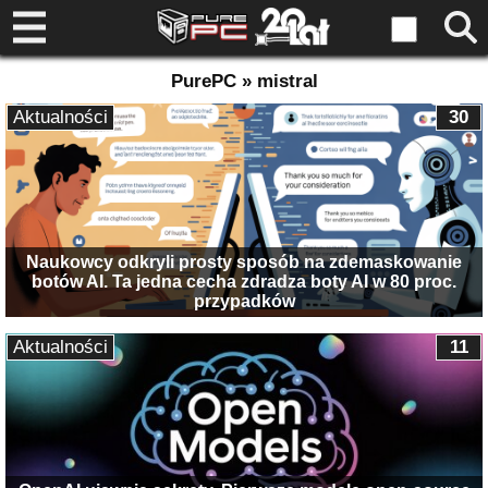
PurePC » mistral
Aktualności
30
Naukowcy odkryli prosty sposób na zdemaskowanie
botów AI. Ta jedna cecha zdradza boty AI w 80 proc.
przypadków
Aktualności
11