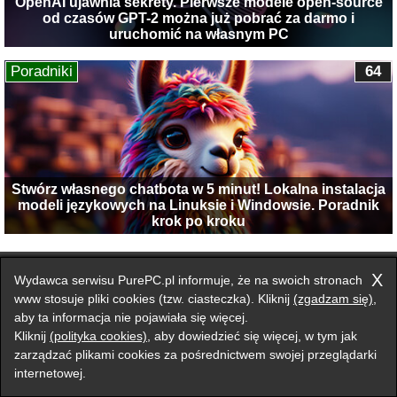
OpenAI ujawnia sekrety. Pierwsze modele open-source
od czasów GPT-2 można już pobrać za darmo i
uruchomić na własnym PC
Poradniki
64
Stwórz własnego chatbota w 5 minut! Lokalna instalacja
modeli językowych na Linuksie i Windowsie. Poradnik
krok po kroku
Przełącz na wersję klasyczną strony
X
Wydawca serwisu PurePC.pl informuje, że na swoich stronach
Zgłoś błąd na stronie
www stosuje pliki cookies (tzw. ciasteczka). Kliknij
(zgadzam się)
,
aby ta informacja nie pojawiała się więcej.
Forum
Redakcja
Reklama
Kontakt
Kliknij
(polityka cookies)
, aby dowiedzieć się więcej, w tym jak
zarządzać plikami cookies za pośrednictwem swojej przeglądarki
internetowej.