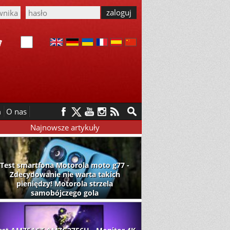
m
O nas
Najnowsze artykuły
Test smartfona Motorola moto g77 -
Zdecydowanie nie warta takich
pieniędzy! Motorola strzela
samobójczego gola