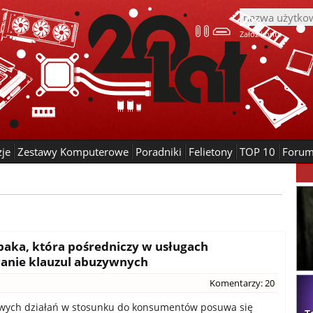
Załóż konto
zje
Zestawy Komputerowe
Poradniki
Felietony
TOP 10
Foru
paka, która pośredniczy w usługach
anie klauzul abuzywnych
Komentarzy: 20
iwych działań w stosunku do konsumentów posuwa się