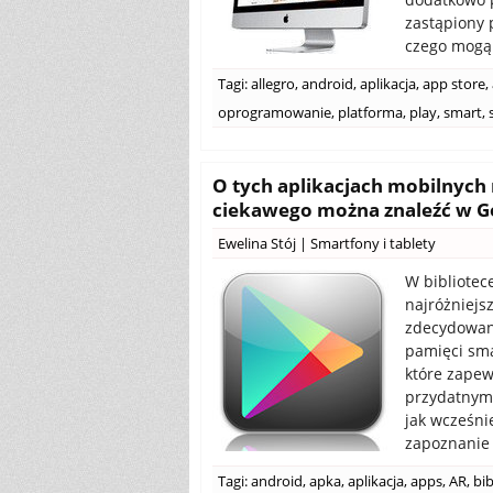
zastąpiony 
czego mogą 
Tagi:
allegro
,
android
,
aplikacja
,
app store
,
oprogramowanie
,
platforma
,
play
,
smart
,
O tych aplikacjach mobilnych 
ciekawego można znaleźć w Go
Ewelina Stój
|
Smartfony i tablety
W bibliotece
najróżniejs
zdecydowani
pamięci sma
które zapewn
przydatnymi
jak wcześni
zapoznanie 
Tagi:
android
,
apka
,
aplikacja
,
apps
,
AR
,
bib