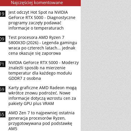
Najczęściej komentowane
Jest odczyt Hot Spot na NVIDIA
19
GeForce RTX 5000 - Diagnostyczne
programy zaczęły podawać
informacje o temperaturach
Test procesora AMD Ryzen 7
09
5800X3D (2026) - Legenda gamingu
wraca po czterech latach... jednak
cena okazuje się zaporowa
NVIDIA GeForce RTX 5000 - Moderzy
71
znaleźli sposób na mierzenie
temperatur dla każdego modułu
GDDR7 z osobna
Karty graficzne AMD Radeon mogą
69
wkrótce znowu podrożeć. Nowe
informacje dotyczą wzrostu cen za
pakiety GPU plus VRAM
AMD Zen 7 to najpewniej ostatnia
55
generacja procesorów Ryzen,
przygotowywana pod podstawkę
AM5