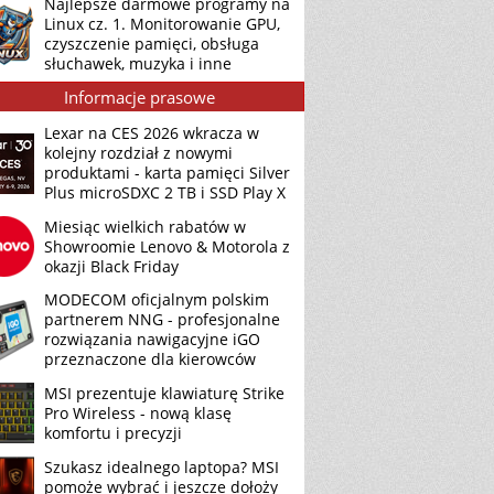
Najlepsze darmowe programy na
Linux cz. 1. Monitorowanie GPU,
czyszczenie pamięci, obsługa
słuchawek, muzyka i inne
Informacje prasowe
Lexar na CES 2026 wkracza w
kolejny rozdział z nowymi
produktami - karta pamięci Silver
Plus microSDXC 2 TB i SSD Play X
Miesiąc wielkich rabatów w
Showroomie Lenovo & Motorola z
okazji Black Friday
MODECOM oficjalnym polskim
partnerem NNG - profesjonalne
rozwiązania nawigacyjne iGO
przeznaczone dla kierowców
MSI prezentuje klawiaturę Strike
Pro Wireless - nową klasę
komfortu i precyzji
Szukasz idealnego laptopa? MSI
pomoże wybrać i jeszcze dołoży