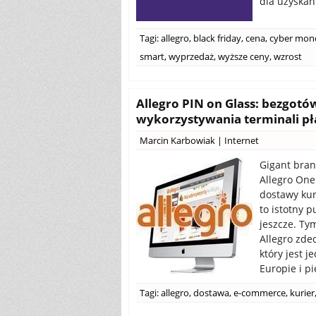
dla uzyskan
Tagi:
allegro
,
black friday
,
cena
,
cyber mon
smart
,
wyprzedaż
,
wyższe ceny
,
wzrost
Allegro PIN on Glass: bezgot
wykorzystywania terminali pł
Marcin Karbowiak
|
Internet
Gigant bran
Allegro One
dostawy kur
to istotny 
jeszcze. Ty
Allegro zde
który jest 
Europie i pi
Tagi:
allegro
,
dostawa
,
e-commerce
,
kurier