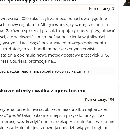
Komentarzy: 3
 września 2020 roku, czyli za nieco ponad dwa tygodnie
ycie nowy regulamin Allegro wnoszący szereg zmian dla
w. Zarówno sprzedający, jak i kupujący muszą przygotować
ści, ale większość z nich można bez cienia wątpliwości
ytywnymi. Lwia część postanowień nowego dokumentu
b trudniących się handlem na rzeczonym serwisie.
 ustalenia obejmują nowe metody dostawy przesyłek UPS,
press Couriers, promocję na...
ość
,
paczka
,
regulamin
,
sprzedający
,
wysyłka
,
zmiany
skowe oferty i walka z operatorami
Komentarzy: 104
eryferia, przedmieścia, obrzeża miasta albo najbardziej
zad*pie. W takim właśnie miejscu przyszło mi żyć. Tak,
 pracę, weź kredyt" i nie narzekaj. Ale mili Państwo, ja nie
oje zad*pie nie jest znowu jakimś dziewiątym kręgiem