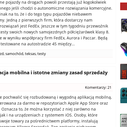
e pojazdy na drogach powoli przestają już kogokolwiek
innego jeśli chodzi o autonomiczne rozwiązania komercyjne.
nak na to, że i do tego typu pojazdów niebawem
y. Jedną z pierwszych firm, która dostarczy nam
ozwiązań jest FedEx. Jeszcze w tym tygodniu przewoźnik
testy swoich nowych samojezdnych półciężarówek klasy 8.
e w wyniku współpracy firm FedEx, Aurora i Paccar. Będą
testowane na autostradzie 45 między...
zd
,
samochód
,
teksas
,
testy
acja mobilna i istotne zmiany zasad sprzedaży
Komentarzy: 21
e pochwalić się rozbudowaną i wygodną aplikacją mobilną,
oferowana za darmo w repozytoriach Apple App Store oraz
. Oznacza to, że można korzystać z niej zarówno na
 jak i na urządzeniach z systemem iOS. Osoby, które
swoje towary za pośrednictwem platformy, instalują
program Allegro Sprzedaż. Ten zostanie niebawem