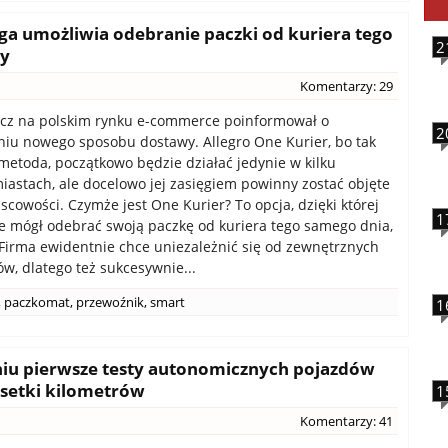
ga umożliwia odebranie paczki od kuriera tego
2
ty
Komentarzy: 29
acz na polskim rynku e-commerce poinformował o
2
u nowego sposobu dostawy. Allegro One Kurier, bo tak
metoda, początkowo będzie działać jedynie w kilku
iastach, ale docelowo jej zasięgiem powinny zostać objęte
scowości. Czymże jest One Kurier? To opcja, dzięki której
1
ie mógł odebrać swoją paczkę od kuriera tego samego dnia,
 Firma ewidentnie chce uniezależnić się od zewnętrznych
w, dlatego też sukcesywnie...
,
paczkomat
,
przewoźnik
,
smart
1
iu pierwsze testy autonomicznych pojazdów
 setki kilometrów
1
Komentarzy: 41