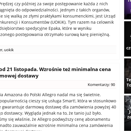
T
 Prędzej czy później za swoje postępowanie każda z nich
iągnięta do odpowiedzialności. Jednym z takich organów,
je się walką ze złymi praktykami konsumenckimi, jest Urząd
nkurencji i Konsumentów (UOKiK). Tym razem na celownik
dsiębiorstwo spedycyjne Epaka, które w wyniku
zonego postępowania otrzymało surową karę pieniężną.
cz
er
,
uokik
 od 21 listopada. Wzrośnie też minimalna cena
rmowej dostawy
Te
Komentarzy: 90
To
a Amazona do Polski Allegro nadal ma się świetnie.
popularnością cieszy się usługa Smart!, która w stosunkowo
ie gwarantuje darmową dostawę dla zamówienia powyżej 40
J
go dostawcy. Wygląda jednak na to, że tanio już było.
z
śmy się właśnie, że Allegro podwyższy cenę abonamentu
ponadto zauważalnie wzrośnie minimalna cena zamówienia