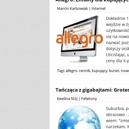
Marcin Karbowiak
|
Internet
Dokładnie 1
wejdzie w ż
użytkownikó
się na nowo
nazwać poz
dotyczy osó
Uściślając,
ceny dla X-
Tagi:
allegro
,
cennik
,
kupujący
,
kurier
,
now
Tańcząca z gigabajtami: Grote
Ewelina Stój
|
Felietony
Suburbia, p
obrazowo - 
wiem: "zmień
narzekam. M