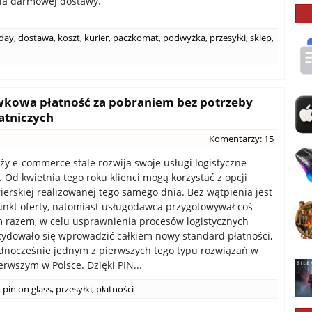
ia darmowej dostawy.
day
,
dostawa
,
koszt
,
kurier
,
paczkomat
,
podwyżka
,
przesyłki
,
sklep
,
ówkowa płatność za pobraniem bez potrzeby
atniczych
Komentarzy: 15
ży e-commerce stale rozwija swoje usługi logistyczne
. Od kwietnia tego roku klienci mogą korzystać z opcji
ierskiej realizowanej tego samego dnia. Bez wątpienia jest
punkt oferty, natomiast usługodawca przygotowywał coś
m razem, w celu usprawnienia procesów logistycznych
cydowało się wprowadzić całkiem nowy standard płatności,
jednocześnie jednym z pierwszych tego typu rozwiązań w
erwszym w Polsce. Dzięki PIN...
,
pin on glass
,
przesyłki
,
płatności