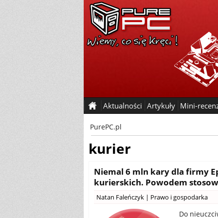
Aktualności
Artykuły
Mini-recen
PurePC.pl
kurier
Niemal 6 mln kary dla firmy E
kurierskich. Powodem stosow
Natan Faleńczyk
|
Prawo i gospodarka
Do nieuczc