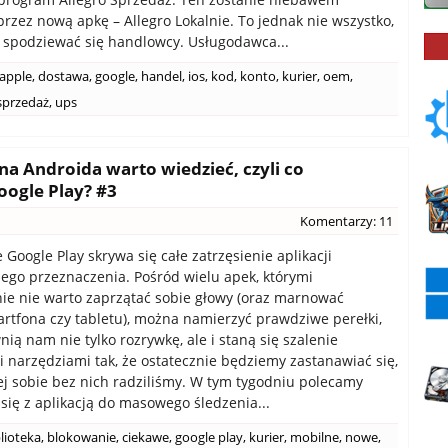
przez nową apkę – Allegro Lokalnie. To jednak nie wszystko,
spodziewać się handlowcy. Usługodawca...
apple
,
dostawa
,
google
,
handel
,
ios
,
kod
,
konto
,
kurier
,
oem
,
sprzedaż
,
ups
na Androida warto wiedzieć, czyli co
ogle Play? #3
Komentarzy: 11
 Google Play skrywa się całe zatrzęsienie aplikacji
zego przeznaczenia. Pośród wielu apek, którymi
e nie warto zaprzątać sobie głowy (oraz marnować
rtfona czy tabletu), można namierzyć prawdziwe perełki,
ią nam nie tylko rozrywkę, ale i staną się szalenie
 narzędziami tak, że ostatecznie będziemy zastanawiać się,
ej sobie bez nich radziliśmy. W tym tygodniu polecamy
się z aplikacją do masowego śledzenia...
lioteka
,
blokowanie
,
ciekawe
,
google play
,
kurier
,
mobilne
,
nowe
,