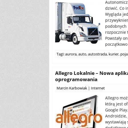
Autonomiczn
dziwić. Co 
Wygląda jed
przywykniem
podobnych r
rozpocznie 
Powstały on
początkowo 
Tagi:
aurora
,
auto
,
autostrada
,
kurier
,
poja
Allegro Lokalnie – Nowa aplik
oprogramowania
Marcin Karbowiak
|
Internet
Allegro moż
którą jest 
Google Play
Androidzie,
wystawiają 
dodatkowo 