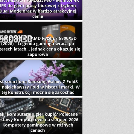
est AMZFAST AMZG27F6U - Monitor 4K
IPS do gier i pracy biurowej z trybem
Dual Mode oraz w bardzo atrakcyjnej
cenie
Test procesora AMD Ryzen 7 5800X3D
(2026) - Legenda gamingu wraca po
terech latach... jednak cena okazuje się
zaporowa
st smartfona Samsung Galaxy Z Fold8 -
 najciekawszy Fold w historii marki. W
tej konstrukcji można się zakochać
aki komputer do gier kupić? Polecane
estawy komputerowe na sierpień 2026.
Komputery gamingowe w różnych
cenach