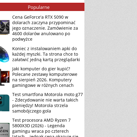
Popularne
Cena GeForce'a RTX 5090 w
dolarach zaczyna przypominać
jego oznaczenie. Zamówienie za
4600 dolarów anulowano po
podwyżce
Koniec z instalowaniem apki do
każdej myszki. Ta strona chce to
załatwić jedną kartą przeglądarki
Jaki komputer do gier kupić?
Polecane zestawy komputerowe
na sierpień 2026. Komputery
gamingowe w różnych cenach
Test smartfona Motorola moto g77
- Zdecydowanie nie warta takich
pieniędzy! Motorola strzela
samobójczego gola
Test procesora AMD Ryzen 7
5800X3D (2026) - Legenda
gamingu wraca po czterech
latach... jednak cena okazuje się