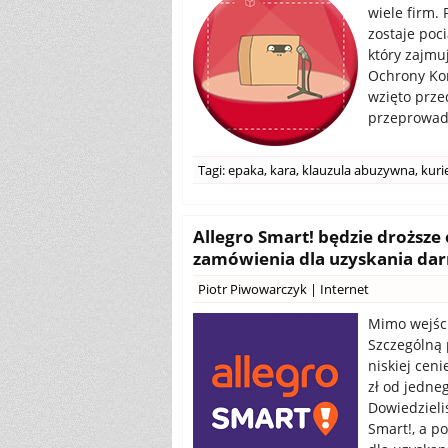
wiele firm.
zostaje poc
który zajmu
Ochrony Ko
wzięto prze
przeprowad
Tagi:
epaka
,
kara
,
klauzula abuzywna
,
kuri
Allegro Smart! będzie droższe
zamówienia dla uzyskania da
Piotr Piwowarczyk
|
Internet
Mimo wejści
Szczególną 
niskiej cen
zł od jedne
Dowiedzieli
Smart!, a 