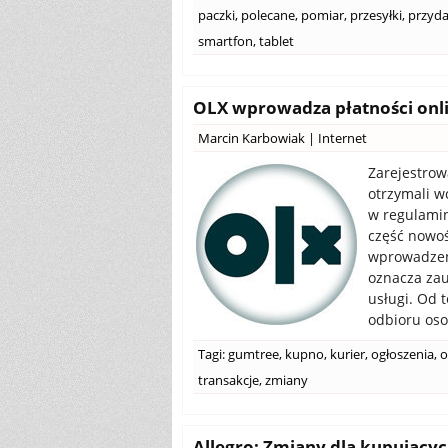
paczki
,
polecane
,
pomiar
,
przesyłki
,
przyd
smartfon
,
tablet
OLX wprowadza płatności onlin
Marcin Karbowiak
|
Internet
Zarejestrow
otrzymali w
w regulamin
część nowośc
wprowadzeni
oznacza za
usługi. Od t
odbioru oso
Tagi:
gumtree
,
kupno
,
kurier
,
ogłoszenia
,
o
transakcje
,
zmiany
Allegro: Zmiany dla kupującyc