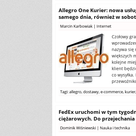
Allegro One Kurier: nowa usłu
samego dnia, również w sobo
Marcin Karbowiak
|
Internet
Czołowy gr
wprowadzeni
nazywa się 
większych m
kolejne miej
klient będz
co wysyłka.
przewoźnikó
Tagi:
allegro
,
dostawy
,
e-commerce
,
kurier
FedEx uruchomi w tym tygodn
ciężarowych. Do przejechania
Dominik Wiśniewski
|
Nauka i technika