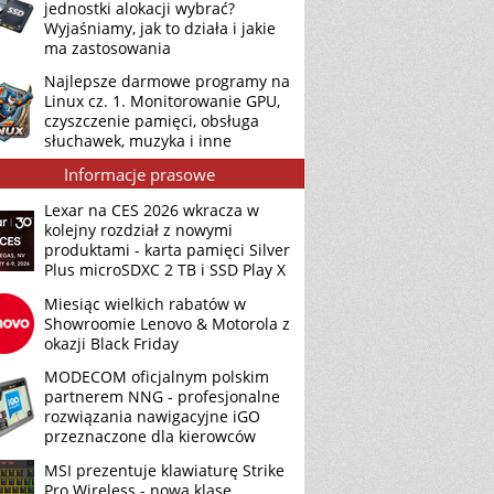
jednostki alokacji wybrać?
Wyjaśniamy, jak to działa i jakie
ma zastosowania
Najlepsze darmowe programy na
Linux cz. 1. Monitorowanie GPU,
czyszczenie pamięci, obsługa
słuchawek, muzyka i inne
Informacje prasowe
Lexar na CES 2026 wkracza w
kolejny rozdział z nowymi
produktami - karta pamięci Silver
Plus microSDXC 2 TB i SSD Play X
Miesiąc wielkich rabatów w
Showroomie Lenovo & Motorola z
okazji Black Friday
MODECOM oficjalnym polskim
partnerem NNG - profesjonalne
rozwiązania nawigacyjne iGO
przeznaczone dla kierowców
MSI prezentuje klawiaturę Strike
Pro Wireless - nową klasę