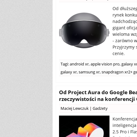
Od dłuższeg
rynek konku
nadchodzącą
gigant ofic
wieloma wz
- zarówno w
Przyjrzymy s
cenie.
Tagi:
android xr
,
apple vision pro
,
galaxy x
galaxy xr
,
samsung xr
,
snapdragon xr2+ g
Od Project Aura do Google Bea
rzeczywistości na konferencji
Maciej Lewczuk
|
Gadżety
Konferencja
inteligencj
2.5 Pro i F