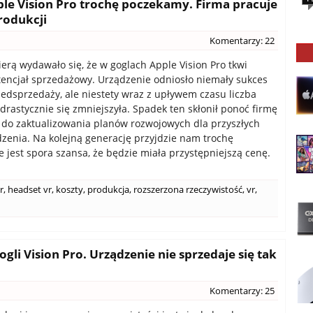
ple Vision Pro trochę poczekamy. Firma pracuje
rodukcji
Komentarzy: 22
erą wydawało się, że w goglach Apple Vision Pro tkwi
encjał sprzedażowy. Urządzenie odniosło niemały sukces
edsprzedaży, ale niestety wraz z upływem czasu liczba
drastycznie się zmniejszyła. Spadek ten skłonił ponoć firmę
 do zaktualizowania planów rozwojowych dla przyszłych
dzenia. Na kolejną generację przyjdzie nam trochę
le jest spora szansa, że będzie miała przystępniejszą cenę.
r
,
headset vr
,
koszty
,
produkcja
,
rozszerzona rzeczywistość
,
vr
,
li Vision Pro. Urządzenie nie sprzedaje się tak
Komentarzy: 25