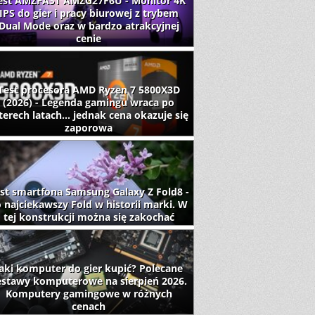
est AMZFAST AMZG27F6U - Monitor 4K
IPS do gier i pracy biurowej z trybem
Dual Mode oraz w bardzo atrakcyjnej
cenie
Test procesora AMD Ryzen 7 5800X3D
(2026) - Legenda gamingu wraca po
terech latach... jednak cena okazuje się
zaporowa
st smartfona Samsung Galaxy Z Fold8 -
 najciekawszy Fold w historii marki. W
tej konstrukcji można się zakochać
aki komputer do gier kupić? Polecane
estawy komputerowe na sierpień 2026.
Komputery gamingowe w różnych
cenach