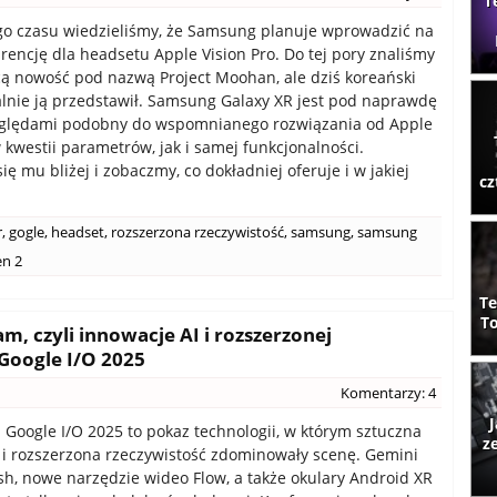
T
o czasu wiedzieliśmy, że Samsung planuje wprowadzić na
rencję dla headsetu Apple Vision Pro. Do tej pory znaliśmy
 nowość pod nazwą Project Moohan, ale dziś koreański
jalnie ją przedstawił. Samsung Galaxy XR jest pod naprawdę
ględami podobny do wspomnianego rozwiązania od Apple
 kwestii parametrów, jak i samej funkcjonalności.
ię mu bliżej i zobaczmy, co dokładniej oferuje i w jakiej
cz
r
,
gogle
,
headset
,
rozszerzona rzeczywistość
,
samsung
,
samsung
en 2
Te
To
m, czyli innowacje AI i rozszerzonej
 Google I/O 2025
Komentarzy: 4
J
 Google I/O 2025 to pokaz technologii, w którym sztuczna
z
a i rozszerzona rzeczywistość zdominowały scenę. Gemini
lash, nowe narzędzie wideo Flow, a także okulary Android XR