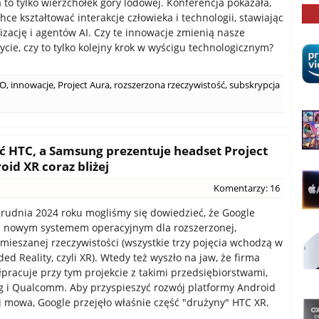
a to tylko wierzchołek góry lodowej. Konferencja pokazała,
hce kształtować interakcje człowieka i technologii, stawiając
izację i agentów AI. Czy te innowacje zmienią nasze
ycie, czy to tylko kolejny krok w wyścigu technologicznym?
/O
,
innowacje
,
Project Aura
,
rozszerzona rzeczywistość
,
subskrypcja
ć HTC, a Samsung prezentuje headset Project
id XR coraz bliżej
Komentarzy: 16
rudnia 2024 roku mogliśmy się dowiedzieć, że Google
d nowym systemem operacyjnym dla rozszerzonej,
i mieszanej rzeczywistości (wszystkie trzy pojęcia wchodzą w
ed Reality, czyli XR). Wtedy też wyszło na jaw, że firma
łpracuje przy tym projekcie z takimi przedsiębiorstwami,
 i Qualcomm. Aby przyspieszyć rozwój platformy Android
ej mowa, Google przejęło właśnie część "drużyny" HTC XR.