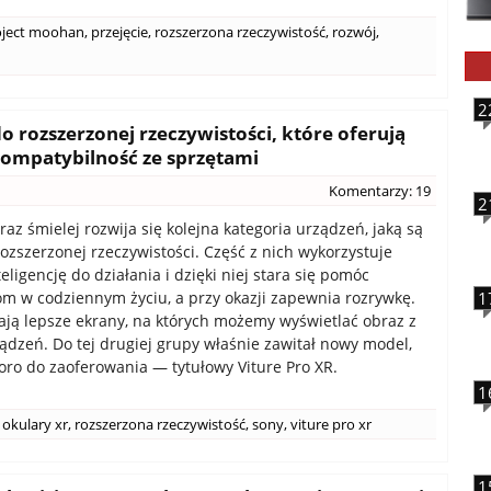
oject moohan
,
przejęcie
,
rozszerzona rzeczywistość
,
rozwój
,
2
o rozszerzonej rzeczywistości, które oferują
kompatybilność ze sprzętami
Komentarzy: 19
2
az śmielej rozwija się kolejna kategoria urządzeń, jaką są
rozszerzonej rzeczywistości. Część z nich wykorzystuje
eligencję do działania i dzięki niej stara się pomóc
m w codziennym życiu, a przy okazji zapewnia rozrywkę.
1
ają lepsze ekrany, na których możemy wyświetlać obraz z
ądzeń. Do tej drugiej grupy właśnie zawitał nowy model,
oro do zaoferowania — tytułowy Viture Pro XR.
1
okulary xr
,
rozszerzona rzeczywistość
,
sony
,
viture pro xr
1