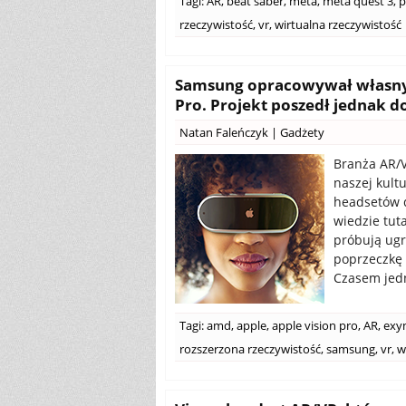
Tagi:
AR
,
beat saber
,
meta
,
meta quest 3
,
p
rzeczywistość
,
vr
,
wirtualna rzeczywistość
Samsung opracowywał własny 
Pro. Projekt poszedł jednak d
Natan Faleńczyk
|
Gadżety
Branża AR/V
naszej kultu
headsetów d
wiedzie tut
próbują ugr
poprzeczkę 
Czasem jedna
Tagi:
amd
,
apple
,
apple vision pro
,
AR
,
exy
rozszerzona rzeczywistość
,
samsung
,
vr
,
w