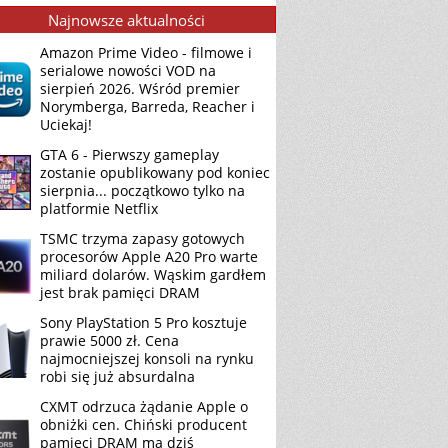
Najnowsze aktualności
Amazon Prime Video - filmowe i
serialowe nowości VOD na
sierpień 2026. Wśród premier
Norymberga, Barreda, Reacher i
Uciekaj!
GTA 6 - Pierwszy gameplay
zostanie opublikowany pod koniec
sierpnia... początkowo tylko na
platformie Netflix
TSMC trzyma zapasy gotowych
procesorów Apple A20 Pro warte
miliard dolarów. Wąskim gardłem
jest brak pamięci DRAM
Sony PlayStation 5 Pro kosztuje
prawie 5000 zł. Cena
najmocniejszej konsoli na rynku
robi się już absurdalna
CXMT odrzuca żądanie Apple o
obniżki cen. Chiński producent
pamięci DRAM ma dziś