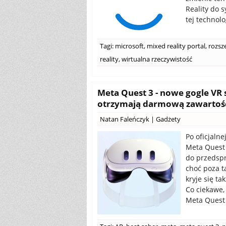
Reality do 
tej technolo
Tagi:
microsoft
,
mixed reality portal
,
rozsz
reality
,
wirtualna rzeczywistość
Meta Quest 3 - nowe gogle VR 
otrzymają darmową zawartoś
Natan Faleńczyk
|
Gadżety
Po oficjaln
Meta Quest 
do przedspr
choć poza t
kryje się t
Co ciekawe,
Meta Quest 