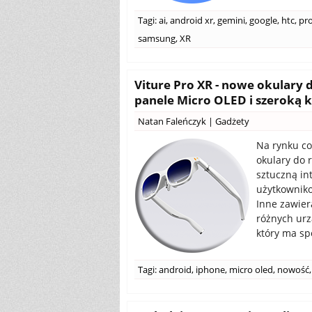
Tagi:
ai
,
android xr
,
gemini
,
google
,
htc
,
pr
samsung
,
XR
Viture Pro XR - nowe okulary d
panele Micro OLED i szeroką 
Natan Faleńczyk
|
Gadżety
Na rynku cor
okulary do 
sztuczną int
użytkowniko
Inne zawier
różnych urz
który ma sp
Tagi:
android
,
iphone
,
micro oled
,
nowość
,