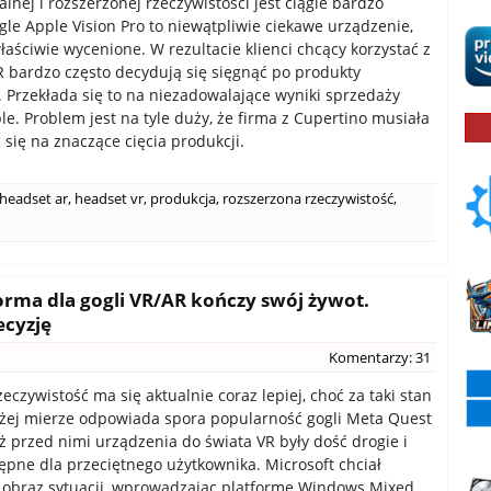
lnej i rozszerzonej rzeczywistości jest ciągle bardzo
gle Apple Vision Pro to niewątpliwie ciekawe urządzenie,
łaściwie wycenione. W rezultacie klienci chcący korzystać z
AR bardzo często decydują się sięgnąć po produkty
. Przekłada się to na niezadowalające wyniki sprzedaży
le. Problem jest na tyle duży, że firma z Cupertino musiała
się na znaczące cięcia produkcji.
headset ar
,
headset vr
,
produkcja
,
rozszerzona rzeczywistość
,
orma dla gogli VR/AR kończy swój żywot.
ecyzję
Komentarzy: 31
eczywistość ma się aktualnie coraz lepiej, choć za taki stan
żej mierze odpowiada spora popularność gogli Meta Quest
uż przed nimi urządzenia do świata VR były dość drogie i
ępne dla przeciętnego użytkownika. Microsoft chciał
 obraz sytuacji, wprowadzając platformę Windows Mixed