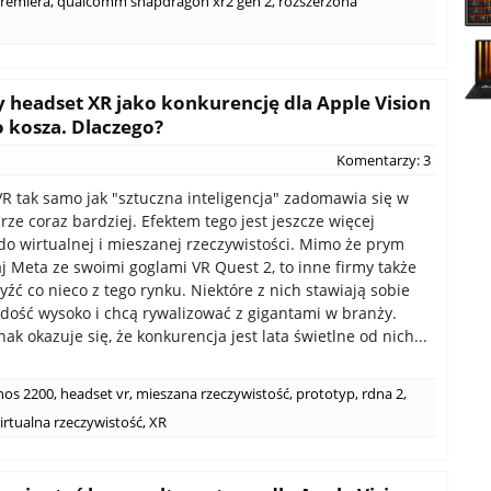
remiera
,
qualcomm snapdragon xr2 gen 2
,
rozszerzona
headset XR jako konkurencję dla Apple Vision
o kosza. Dlaczego?
Komentarzy: 3
R tak samo jak "sztuczna inteligencja" zadomawia się w
rze coraz bardziej. Efektem tego jest jeszcze więcej
o wirtualnej i mieszanej rzeczywistości. Mimo że prym
aj Meta ze swoimi goglami VR Quest 2, to inne firmy także
yźć co nieco z tego rynku. Niektóre z nich stawiają sobie
dość wysoko i chcą rywalizować z gigantami w branży.
k okazuje się, że konkurencja jest lata świetlne od nich...
nos 2200
,
headset vr
,
mieszana rzeczywistość
,
prototyp
,
rdna 2
,
irtualna rzeczywistość
,
XR