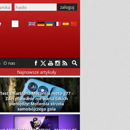
m
O nas
Najnowsze artykuły
Test smartfona Motorola moto g77 -
Zdecydowanie nie warta takich
pieniędzy! Motorola strzela
samobójczego gola