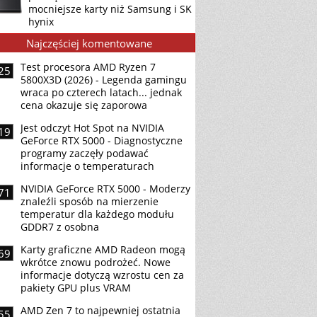
mocniejsze karty niż Samsung i SK
hynix
Najczęściej komentowane
Test procesora AMD Ryzen 7
25
5800X3D (2026) - Legenda gamingu
wraca po czterech latach... jednak
cena okazuje się zaporowa
Jest odczyt Hot Spot na NVIDIA
19
GeForce RTX 5000 - Diagnostyczne
programy zaczęły podawać
informacje o temperaturach
NVIDIA GeForce RTX 5000 - Moderzy
71
znaleźli sposób na mierzenie
temperatur dla każdego modułu
GDDR7 z osobna
Karty graficzne AMD Radeon mogą
69
wkrótce znowu podrożeć. Nowe
informacje dotyczą wzrostu cen za
pakiety GPU plus VRAM
AMD Zen 7 to najpewniej ostatnia
55