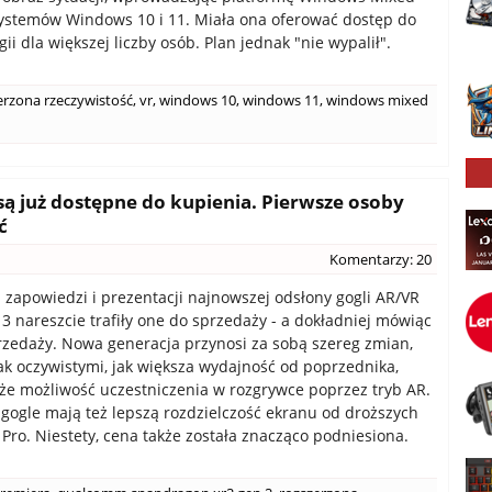
systemów Windows 10 i 11. Miała ona oferować dostęp do
gii dla większej liczby osób. Plan jednak "nie wypalił".
erzona rzeczywistość
,
vr
,
windows 10
,
windows 11
,
windows mixed
są już dostępne do kupienia. Pierwsze osoby
ć
Komentarzy: 20
ej zapowiedzi i prezentacji najnowszej odsłony gogli AR/VR
3 nareszcie trafiły one do sprzedaży - a dokładniej mówiąc
zedaży. Nowa generacja przynosi za sobą szereg zmian,
ak oczywistymi, jak większa wydajność od poprzednika,
akże możliwość uczestniczenia w rozgrywce poprzez tryb AR.
 gogle mają też lepszą rozdzielczość ekranu od droższych
Pro. Niestety, cena także została znacząco podniesiona.