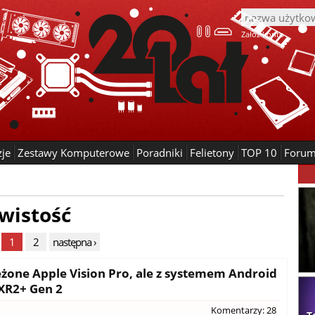
Załóż konto
zje
Zestawy Komputerowe
Poradniki
Felietony
TOP 10
Foru
wistość
1
2
następna ›
żone Apple Vision Pro, ale z systemem Android
XR2+ Gen 2
Komentarzy: 28