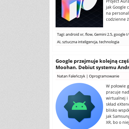
Project Aur
jak Google c
na personal
codzienne ż
Tagi:
android xr
,
flow
,
Gemini 2.5
,
google I
AI
,
sztuczna inteligencja
,
technologia
Google przejmuje kolejną częś
Moohan. Debiut systemu Andro
Natan Faleńczyk
|
Oprogramowanie
W połowie g
pracuje na
wirtualnej 
skład eXtend
blisko wspó
jak Samsung
XR, bo o ni