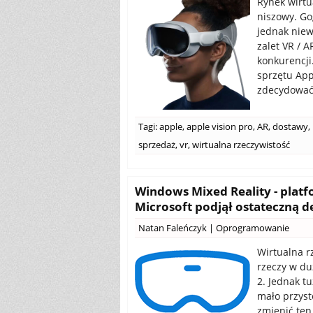
Rynek wirtua
niszowy. Go
jednak niew
zalet VR / 
konkurencji
sprzętu App
zdecydować 
Tagi:
apple
,
apple vision pro
,
AR
,
dostawy
,
sprzedaż
,
vr
,
wirtualna rzeczywistość
Windows Mixed Reality - platf
Microsoft podjął ostateczną d
Natan Faleńczyk
|
Oprogramowanie
Wirtualna rz
rzeczy w du
2. Jednak t
mało przyst
zmienić ten