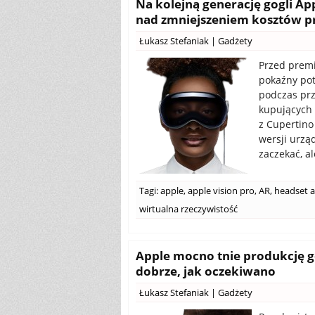
Na kolejną generację gogli Ap
nad zmniejszeniem kosztów p
Łukasz Stefaniak
|
Gadżety
Przed premi
pokaźny pot
podczas prz
kupujących 
z Cupertino
wersji urzą
zaczekać, a
Tagi:
apple
,
apple vision pro
,
AR
,
headset a
wirtualna rzeczywistość
Apple mocno tnie produkcję gog
dobrze, jak oczekiwano
Łukasz Stefaniak
|
Gadżety