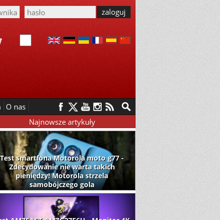
m
O nas
Najnowsze artykuły
Test smartfona Motorola moto g77 -
Zdecydowanie nie warta takich
pieniędzy! Motorola strzela
samobójczego gola