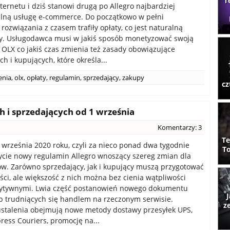
T
nternetu i dziś stanowi drugą po Allegro najbardziej
lną usługę e-commerce. Do początkowo w pełni
ozwiązania z czasem trafiły opłaty, co jest naturalną
zy. Usługodawca musi w jakiś sposób monetyzować swoją
. OLX co jakiś czas zmienia też zasady obowiązujące
h i kupujących, które określa...
enia
,
olx
,
opłaty
,
regulamin
,
sprzedający
,
zakupy
cz
h i sprzedających od 1 września
Komentarzy: 3
Te
 września 2020 roku, czyli za nieco ponad dwa tygodnie
To
ycie nowy regulamin Allegro wnoszący szereg zmian dla
w. Zarówno sprzedający, jak i kupujący muszą przygotować
ści, ale większość z nich można bez cienia wątpliwości
ytywnymi. Lwia część postanowień nowego dokumentu
J
b trudniących się handlem na rzeczonym serwisie.
z
 ustalenia obejmują nowe metody dostawy przesyłek UPS,
press Couriers, promocję na...