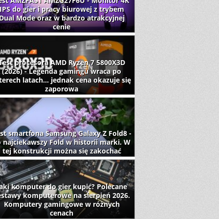
est AMZFAST AMZG27F6U - Monitor 4K
IPS do gier i pracy biurowej z trybem
Dual Mode oraz w bardzo atrakcyjnej
cenie
Test procesora AMD Ryzen 7 5800X3D
(2026) - Legenda gamingu wraca po
terech latach... jednak cena okazuje się
zaporowa
st smartfona Samsung Galaxy Z Fold8 -
 najciekawszy Fold w historii marki. W
tej konstrukcji można się zakochać
aki komputer do gier kupić? Polecane
estawy komputerowe na sierpień 2026.
Komputery gamingowe w różnych
cenach