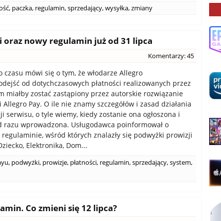
ość
,
paczka
,
regulamin
,
sprzedający
,
wysyłka
,
zmiany
i oraz nowy regulamin już od 31 lipca
Komentarzy: 45
czasu mówi się o tym, że włodarze Allegro
odejść od dotychczasowych płatności realizowanych przez
m miałby zostać zastąpiony przez autorskie rozwiązanie
li Allegro Pay. O ile nie znamy szczegółów i zasad działania
i serwisu, o tyle wiemy, kiedy zostanie ona ogłoszona i
d razu wprowadzona. Usługodawca poinformował o
regulaminie, wśród których znalazły się podwyżki prowizji
ziecko, Elektronika, Dom...
ayu
,
podwyżki
,
prowizje
,
płatności
,
regulamin
,
sprzedający
,
system
,
amin. Co zmieni się 12 lipca?