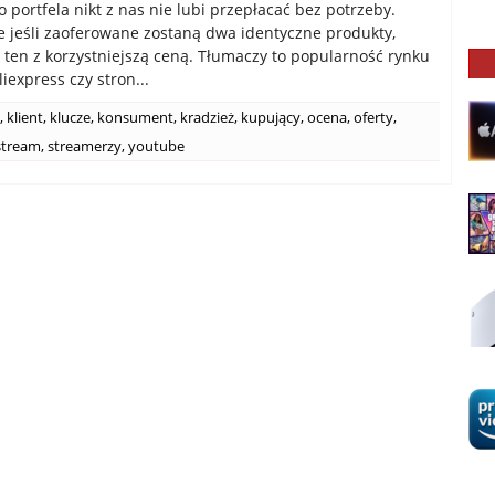
 portfela nikt z nas nie lubi przepłacać bez potrzeby.
 jeśli zaoferowane zostaną dwa identyczne produkty,
ten z korzystniejszą ceną. Tłumaczy to popularność rynku
iexpress czy stron...
,
klient
,
klucze
,
konsument
,
kradzież
,
kupujący
,
ocena
,
oferty
,
stream
,
streamerzy
,
youtube