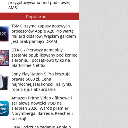
przygotowywana pod podstawkę
AM5
Popularne
TSMC trzyma zapasy gotowych
procesorów Apple A20 Pro warte
miliard dolarów. Wąskim gardłem
jest brak pamięci DRAM
GTA 6 - Pierwszy gameplay
zostanie opublikowany pod koniec
sierpnia... początkowo tylko na
platformie Netflix
Sony PlayStation 5 Pro kosztuje
prawie 5000 zł. Cena
najmocniejszej konsoli na rynku
robi się już absurdalna
Amazon Prime Video - filmowe i
serialowe nowości VOD na
sierpień 2026. Wśród premier
Norymberga, Barreda, Reacher i
Uciekaj!
CXMT odrzuca żądanie Apple o