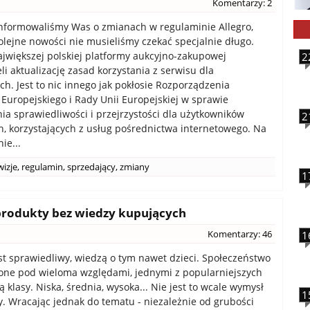
Komentarzy: 2
nformowaliśmy Was o zmianach w regulaminie Allegro,
olejne nowości nie musieliśmy czekać specjalnie długo.
jwiększej polskiej platformy aukcyjno-zakupowej
2
li aktualizację zasad korzystania z serwisu dla
ch. Jest to nic innego jak pokłosie Rozporządzenia
Europejskiego i Rady Unii Europejskiej w sprawie
a sprawiedliwości i przejrzystości dla użytkowników
2
, korzystających z usług pośrednictwa internetowego. Na
ie...
izje
,
regulamin
,
sprzedający
,
zmiany
1
produkty bez wiedzy kupujących
Komentarzy: 46
1
est sprawiedliwy, wiedzą o tym nawet dzieci. Społeczeństwo
lone pod wieloma względami, jednymi z popularniejszych
 klasy. Niska, średnia, wysoka... Nie jest to wcale wymysł
1
. Wracając jednak do tematu - niezależnie od grubości