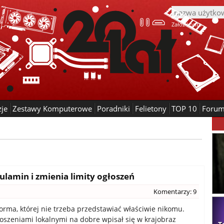
Załóż konto
zje
Zestawy Komputerowe
Poradniki
Felietony
TOP 10
Foru
ulamin i zmienia limity ogłoszeń
Komentarzy: 9
forma, której nie trzeba przedstawiać właściwie nikomu.
łoszeniami lokalnymi na dobre wpisał się w krajobraz