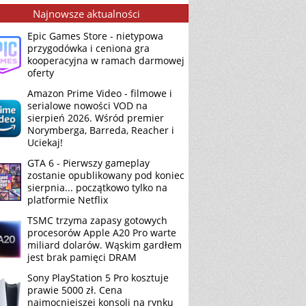
Najnowsze aktualności
Epic Games Store - nietypowa
przygodówka i ceniona gra
kooperacyjna w ramach darmowej
oferty
Amazon Prime Video - filmowe i
serialowe nowości VOD na
sierpień 2026. Wśród premier
Norymberga, Barreda, Reacher i
Uciekaj!
GTA 6 - Pierwszy gameplay
zostanie opublikowany pod koniec
sierpnia... początkowo tylko na
platformie Netflix
TSMC trzyma zapasy gotowych
procesorów Apple A20 Pro warte
miliard dolarów. Wąskim gardłem
jest brak pamięci DRAM
Sony PlayStation 5 Pro kosztuje
prawie 5000 zł. Cena
najmocniejszej konsoli na rynku