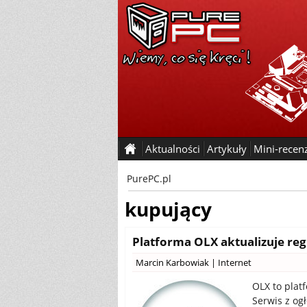
Aktualności
Artykuły
Mini-recen
PurePC.pl
kupujący
Platforma OLX aktualizuje reg
Marcin Karbowiak
|
Internet
OLX to plat
Serwis z og