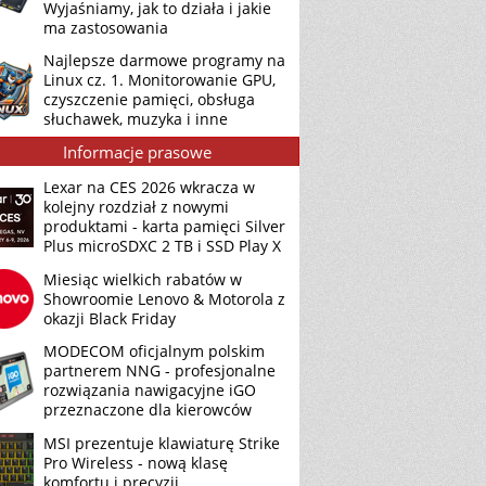
Wyjaśniamy, jak to działa i jakie
ma zastosowania
Najlepsze darmowe programy na
Linux cz. 1. Monitorowanie GPU,
czyszczenie pamięci, obsługa
słuchawek, muzyka i inne
Informacje prasowe
Lexar na CES 2026 wkracza w
kolejny rozdział z nowymi
produktami - karta pamięci Silver
Plus microSDXC 2 TB i SSD Play X
Miesiąc wielkich rabatów w
Showroomie Lenovo & Motorola z
okazji Black Friday
MODECOM oficjalnym polskim
partnerem NNG - profesjonalne
rozwiązania nawigacyjne iGO
przeznaczone dla kierowców
MSI prezentuje klawiaturę Strike
Pro Wireless - nową klasę
komfortu i precyzji