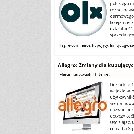
polskiego i
rozpoznawa
darmowego r
koleją rzec
działalność
sprzedającyc
Tagi:
e-commerce
,
kupujący
,
limity
,
ogłosz
Allegro: Zmiany dla kupującyc
Marcin Karbowiak
|
Internet
Dokładnie 1
wejdzie w ż
użytkownikó
się na nowo
nazwać poz
dotyczy osó
Uściślając,
ceny dla X-