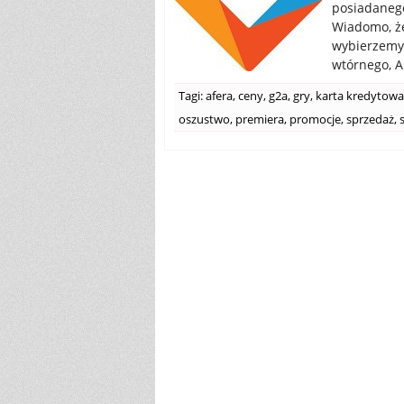
posiadanego
Wiadomo, że
wybierzemy 
wtórnego, Al
Tagi:
afera
,
ceny
,
g2a
,
gry
,
karta kredytowa
oszustwo
,
premiera
,
promocje
,
sprzedaż
,