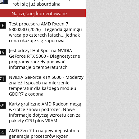
robi się już absurdalna
Najczęściej komentowane
Test procesora AMD Ryzen 7
26
5800X3D (2026) - Legenda gamingu
wraca po czterech latach... jednak
cena okazuje się zaporowa
Jest odczyt Hot Spot na NVIDIA
19
GeForce RTX 5000 - Diagnostyczne
programy zaczęły podawać
informacje o temperaturach
NVIDIA GeForce RTX 5000 - Moderzy
71
znaleźli sposób na mierzenie
temperatur dla każdego modułu
GDDR7 z osobna
Karty graficzne AMD Radeon mogą
69
wkrótce znowu podrożeć. Nowe
informacje dotyczą wzrostu cen za
pakiety GPU plus VRAM
AMD Zen 7 to najpewniej ostatnia
55
generacja procesorów Ryzen,