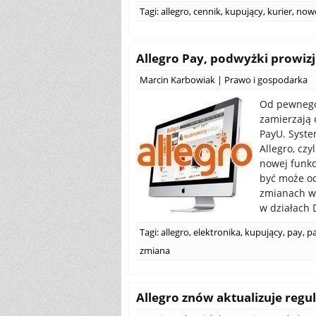
Tagi:
allegro
,
cennik
,
kupujący
,
kurier
,
now
Allegro Pay, podwyżki prowizj
Marcin Karbowiak
|
Prawo i gospodarka
Od pewnego 
zamierzają 
PayU. Syste
Allegro, czy
nowej funkcj
być może o
zmianach w 
w działach D
Tagi:
allegro
,
elektronika
,
kupujący
,
pay
,
p
zmiana
Allegro znów aktualizuje regul