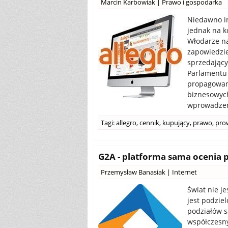
Marcin Karbowiak
|
Prawo i gospodarka
Niedawno i
jednak na k
Włodarze na
zapowiedzie
sprzedający
Parlamentu 
propagowani
biznesowych
wprowadzen
Tagi:
allegro
,
cennik
,
kupujący
,
prawo
,
prow
G2A - platforma sama ocenia 
Przemysław Banasiak
|
Internet
Świat nie j
jest podzie
podziałów są
współczesny