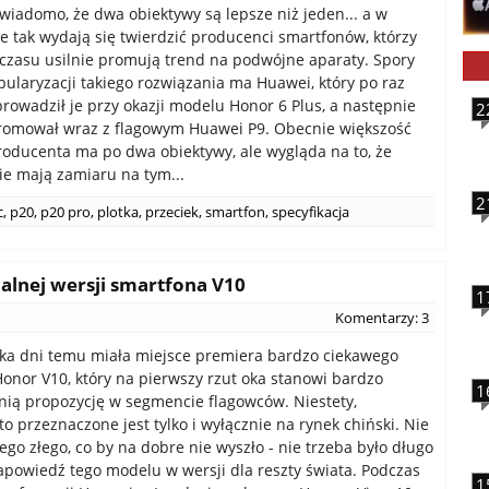
 wiadomo, że dwa obiektywy są lepsze niż jeden... a w
e tak wydają się twierdzić producenci smartfonów, którzy
 czasu usilnie promują trend na podwójne aparaty. Spory
pularyzacji takiego rozwiązania ma Huawei, który po raz
rowadził je przy okazji modelu Honor 6 Plus, a następnie
2
omował wraz z flagowym Huawei P9. Obecnie większość
oducenta ma po dwa obiektywy, ale wygląda na to, że
ie mają zamiaru na tym...
2
c
,
p20
,
p20 pro
,
plotka
,
przeciek
,
smartfon
,
specyfikacja
alnej wersji smartfona V10
1
Komentarzy: 3
lka dni temu miała miejsce premiera bardzo ciekawego
onor V10, który na pierwszy rzut oka stanowi bardzo
1
anią propozycję w segmencie flagowców. Niestety,
o przeznaczone jest tylko i wyłącznie na rynek chiński. Nie
ego złego, co by na dobre nie wyszło - nie trzeba było długo
apowiedź tego modelu w wersji dla reszty świata. Podczas
1