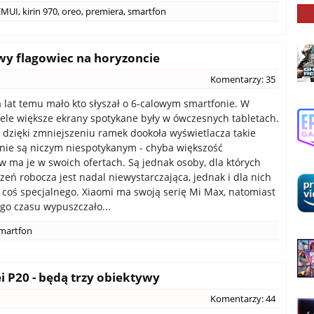
EMUI
,
kirin 970
,
oreo
,
premiera
,
smartfon
wy flagowiec na horyzoncie
Komentarzy: 35
ka lat temu mało kto słyszał o 6-calowym smartfonie. W
ele większe ekrany spotykane były w ówczesnych tabletach.
, dzięki zmniejszeniu ramek dookoła wyświetlacza takie
nie są niczym niespotykanym - chyba większość
 ma je w swoich ofertach. Są jednak osoby, dla których
rzeń robocza jest nadal niewystarczająca, jednak i dla nich
ę coś specjalnego. Xiaomi ma swoją serię Mi Max, natomiast
o czasu wypuszczało...
martfon
i P20 - będą trzy obiektywy
Komentarzy: 44