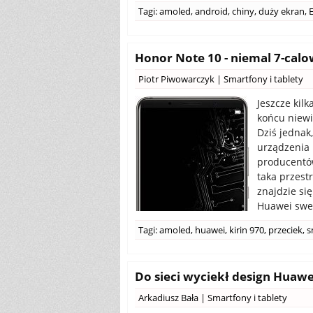
Tagi:
amoled
,
android
,
chiny
,
duży ekran
,
Honor Note 10 - niemal 7-calo
Piotr Piwowarczyk
|
Smartfony i tablety
Jeszcze kil
końcu niewi
Dziś jednak
urządzenia 
producentów
taka przest
znajdzie si
Huawei sweg
Tagi:
amoled
,
huawei
,
kirin 970
,
przeciek
,
s
Do sieci wyciekł design Huawe
Arkadiusz Bała
|
Smartfony i tablety