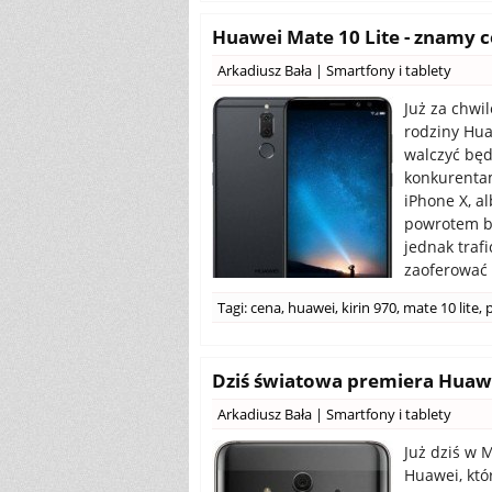
Huawei Mate 10 Lite - znamy c
Arkadiusz Bała
|
Smartfony i tablety
Już za chwi
rodziny Hu
walczyć będ
konkurentam
iPhone X, a
powrotem bi
jednak traf
zaoferować 
Tagi:
cena
,
huawei
,
kirin 970
,
mate 10 lite
,
Dziś światowa premiera Huaw
Arkadiusz Bała
|
Smartfony i tablety
Już dziś w
Huawei, któ