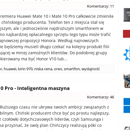
Komentarzy: 11
emiera Huawei Mate 10 i Mate 10 Pro całkowicie zmieniła
u chińskiego producenta. Telefon ten z miejsca stał się
jszym, ale i jednocześnie najdroższym smartfonem w
ano najbardziej opłacalnego sprzętu tego typu może trafić
ajnowszej propozycji Honora. Według najnowszych
ie będziemy musieli długo czekać na kolejny produkt filii
ującej w mniej zamożnych klientów. Do podobnej grupy
kierowany ma być Honor V10 lub...
r
,
huawei
,
kirin 970
,
niska cena
,
oreo
,
smartfon
,
wydajność
0 Pro - Inteligentna maszyna
Komentarzy: 46
łuższego czasu nie ukrywa swoich ambicji związanych z
ilnym. Chiński producent chce być po prostu najlepszy,
z czołówki dotychczasowych liderów, czyli Samsunga i
ba przyznać, że swój plan Chińczycy realizują póki co