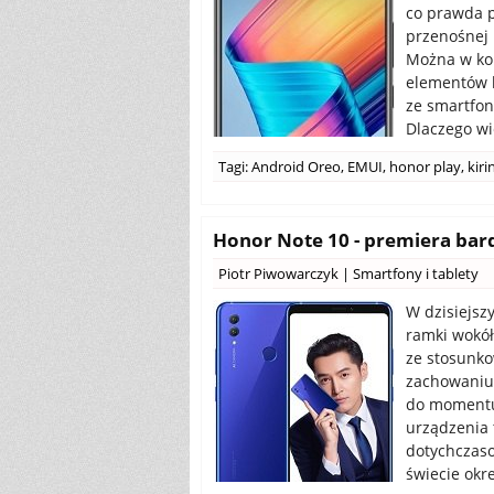
co prawda 
przenośnej 
Można w koń
elementów l
ze smartfon
Dlaczego wi
Tagi:
Android Oreo
,
EMUI
,
honor play
,
kiri
Honor Note 10 - premiera bar
Piotr Piwowarczyk
|
Smartfony i tablety
W dzisiejsz
ramki wokół
ze stosunk
zachowaniu
do momentu,
urządzenia 
dotychczaso
świecie okre