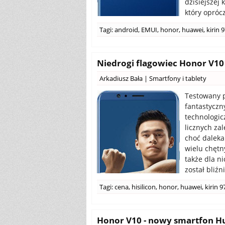
dzisiejszej
który oprócz
Tagi:
android
,
EMUI
,
honor
,
huawei
,
kirin 
Niedrogi flagowiec Honor V10
Arkadiusz Bała
|
Smartfony i tablety
Testowany p
fantastyczn
technologic
licznych za
choć daleka
wielu chętn
także dla n
został bliźn
Tagi:
cena
,
hisilicon
,
honor
,
huawei
,
kirin 9
Honor V10 - nowy smartfon Hu