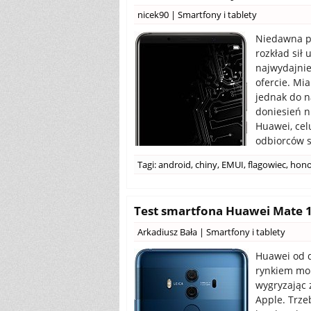
nicek90
|
Smartfony i tablety
Niedawna pr
rozkład sił 
najwydajnie
ofercie. Mi
jednak do n
doniesień n
Huawei, cel
odbiorców s
Tagi:
android
,
chiny
,
EMUI
,
flagowiec
,
hono
Test smartfona Huawei Mate 1
Arkadiusz Bała
|
Smartfony i tablety
Huawei od d
rynkiem mob
wygryzając 
Apple. Trze