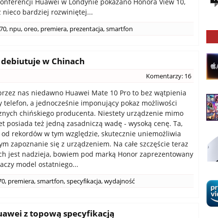
 konferencji Huawei w Londynie pokazano Honora View 10,
 nieco bardziej rozwiniętej...
970
,
npu
,
oreo
,
premiera
,
prezentacja
,
smartfon
 debiutuje w Chinach
Komentarzy: 16
rzez nas niedawno Huawei Mate 10 Pro to bez wątpienia
y telefon, a jednocześnie imponujący pokaz możliwości
znych chińskiego producenta. Niestety urządzenie mimo
let posiada też jedną zasadniczą wadę - wysoką cenę. Ta,
 od rekordów w tym względzie, skutecznie uniemożliwia
ym zapoznanie się z urządzeniem. Na całe szczęście teraz
ich jest nadzieja, bowiem pod marką Honor zaprezentowany
iaczy model ostatniego...
70
,
premiera
,
smartfon
,
specyfikacja
,
wydajność
awei z topową specyfikacją