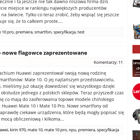
ecznie i ta jeszcze nie tak dawno niszowa firma dziś
ecie miejsce w rankingu największych producentów
na świecie. Tylko co teraz zrobić, żeby wspiąć się jeszcze
je się, że to całkiem proste....
 10 pro
,
premiera
,
smartfon
,
specyfikacja
,
test
 - nowe flagowce zaprezentowane
Komentarzy: 11
achium Huawei zaprezentował swoją nową rodzinę
martfonów: Mate 10. O jej najtańszym przedstawicielu,
e, mieliśmy już okazję dowiedzieć się wszystkiego dzięki
 obsłudze jednego z polskich sklepów. Teraz przyszedł czas
ię co mają do zaoferowania topowe modele chińskiego
 Huawei Mate 10 i Mate 10 Pro. Nowe smartfony od
aprawdę ciekawe urządzenia, które będą mogły popisać się
mocą obliczeniową i kilkoma...
awei
,
kirin 970
,
mate 10
,
mate 10 pro
,
npu
,
premiera
,
specyfikacja