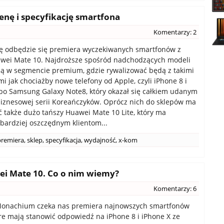
enę i specyfikację smartfona
Komentarzy: 2
lę odbędzie się premiera wyczekiwanych smartfonów z
awei Mate 10. Najdroższe spośród nadchodzących modeli
ą w segmencie premium, gdzie rywalizować będą z takimi
i jak chociażby nowe telefony od Apple, czyli iPhone 8 i
lbo Samsung Galaxy Note8, który okazał się całkiem udanym
znesowej serii Koreańczyków. Oprócz nich do sklepów ma
ić także dużo tańszy Huawei Mate 10 Lite, który ma
bardziej oszczędnym klientom...
premiera
,
sklep
,
specyfikacja
,
wydajność
,
x-kom
ei Mate 10. Co o nim wiemy?
Komentarzy: 6
 Monachium czeka nas premiera najnowszych smartfonów
re mają stanowić odpowiedź na iPhone 8 i iPhone X ze