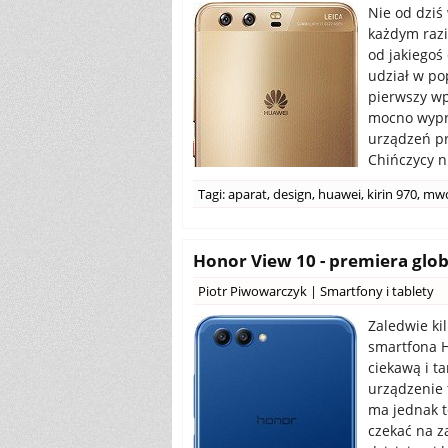
Nie od dziś
każdym razi
od jakiegoś
udział w po
pierwszy wp
mocno wypr
urządzeń pr
Chińczycy n
Tagi:
aparat
,
design
,
huawei
,
kirin 970
,
mw
Honor View 10 - premiera glob
Piotr Piwowarczyk
|
Smartfony i tablety
Zaledwie ki
smartfona H
ciekawą i t
urządzenie t
ma jednak t
czekać na z