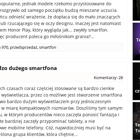
popularne, jednak modele rzekomo przystosowane do
rozgrywki od samego początku budzą mieszane uczucia.
cu odnieść wrażenie, że dopłaca się do mało znaczących
ub rzucającego się w oczy designu. Inaczej jest natomiast
em Honor Play, który wygląda jak... zwykły smartfon.
ęc producent poleca go miłośnikom grania?...
T
n 970
,
przedsprzedaż
,
smartfon
dzo dużego smartfona
Komentarzy: 28
ych czasach coraz częściej stosowane są bardzo cienkie
cz
 wyświetlacza, przez co możliwe jest stworzenie smartfona
owo bardzo dużym wyświetlaczem przy jednoczesnym
 w miarę kompaktowych rozmiarów. Doszliśmy tym samym
 w którym producentów nieco zaczęła ponosić fantazja i
te bardziej zaczęły przypominać tablety, a nie
Te
we mobilne telefony. Cóż, najwidoczniej musi być na
To
ślona grupa klientów, która chętnie...