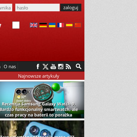
m
O nas
Najnowsze artykuły
Recenzja Samsung Galaxy Watch 9.
Bardzo funkcjonalny smartwatch, ale
czas pracy na baterii to porażka