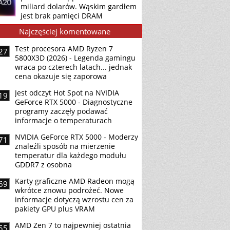
miliard dolarów. Wąskim gardłem
jest brak pamięci DRAM
Najczęściej komentowane
Test procesora AMD Ryzen 7
27
5800X3D (2026) - Legenda gamingu
wraca po czterech latach... jednak
cena okazuje się zaporowa
Jest odczyt Hot Spot na NVIDIA
19
GeForce RTX 5000 - Diagnostyczne
programy zaczęły podawać
informacje o temperaturach
NVIDIA GeForce RTX 5000 - Moderzy
71
znaleźli sposób na mierzenie
temperatur dla każdego modułu
GDDR7 z osobna
Karty graficzne AMD Radeon mogą
69
wkrótce znowu podrożeć. Nowe
informacje dotyczą wzrostu cen za
pakiety GPU plus VRAM
AMD Zen 7 to najpewniej ostatnia
55