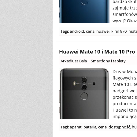
bardzo skut
zajmuje trz
smartfonów 
wyżej? Okazu
Tagi:
android
,
cena
,
huawei
,
kirin 970
,
mate
Huawei Mate 10 i Mate 10 Pro
Arkadiusz Bała
|
Smartfony i tablety
Dziś w Mon
flagowych s
Mate 10 Lit
nadgorliwej
przekonać s
producenta:
Huawei to n
imponującą 
Tagi:
aparat
,
bateria
,
cena
,
dostępność
,
hu