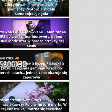
Test smartfona Motorola moto g77 -
Zdecydowanie nie warta takich
pieniędzy! Motorola strzela
samobójczego gola
est AMZFAST AMZG27F6U - Monitor 4K
IPS do gier i pracy biurowej z trybem
Dual Mode oraz w bardzo atrakcyjnej
cenie
Test procesora AMD Ryzen 7 5800X3D
(2026) - Legenda gamingu wraca po
terech latach... jednak cena okazuje się
zaporowa
st smartfona Samsung Galaxy Z Fold8 -
 najciekawszy Fold w historii marki. W
tej konstrukcji można się zakochać