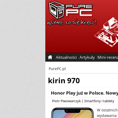
Aktualności
Artykuły
Mini-recen
PurePC.pl
kirin 970
Honor Play już w Polsce. Nowy 
Piotr Piwowarczyk
|
Smartfony i tablety
W ostatnic
wydawania 