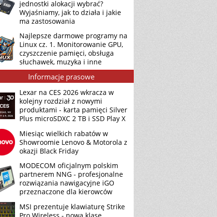
jednostki alokacji wybrać?
Wyjaśniamy, jak to działa i jakie
ma zastosowania
Najlepsze darmowe programy na
Linux cz. 1. Monitorowanie GPU,
czyszczenie pamięci, obsługa
słuchawek, muzyka i inne
Informacje prasowe
Lexar na CES 2026 wkracza w
kolejny rozdział z nowymi
produktami - karta pamięci Silver
Plus microSDXC 2 TB i SSD Play X
Miesiąc wielkich rabatów w
Showroomie Lenovo & Motorola z
okazji Black Friday
MODECOM oficjalnym polskim
partnerem NNG - profesjonalne
rozwiązania nawigacyjne iGO
przeznaczone dla kierowców
MSI prezentuje klawiaturę Strike
Pro Wireless - nową klasę