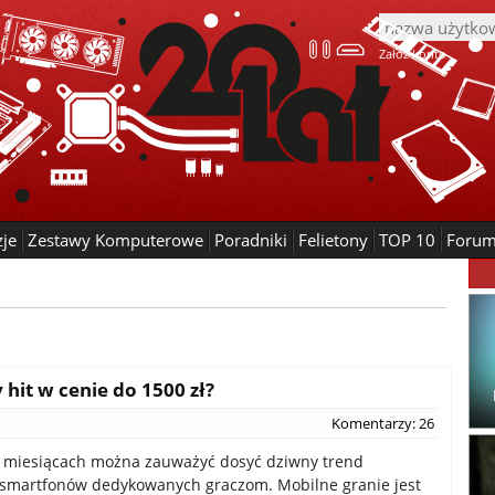
Załóż konto
zje
Zestawy Komputerowe
Poradniki
Felietony
TOP 10
Foru
hit w cenie do 1500 zł?
Komentarzy: 26
h miesiącach można zauważyć dosyć dziwny trend
smartfonów dedykowanych graczom. Mobilne granie jest