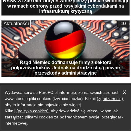
NASK za 300 mln złotych zabezpieczy polskie wodociągi
w ramach ochrony przed rosyjskimi cyberatakami na
infrastrukturę krytyczną
Aktualności
10
Rząd Niemiec dofinansuje firmy z sektora
półprzewodników. Jednak na drodze stoją pewne
przeszkody administracyjne
Przełącz na wersję klasyczną strony
X
Wydawca serwisu PurePC.pl informuje, że na swoich stronach
Zgłoś błąd na stronie
www stosuje pliki cookies (tzw. ciasteczka). Kliknij
(zgadzam się)
,
aby ta informacja nie pojawiała się więcej.
Forum
Redakcja
Reklama
Kontakt
Kliknij
(polityka cookies)
, aby dowiedzieć się więcej, w tym jak
zarządzać plikami cookies za pośrednictwem swojej przeglądarki
internetowej.