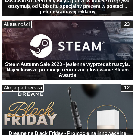
Assassin's Creed Odyssey - gracze w trakcie rozgrywki
otrzymują od Ubisoftu specjalny prezent w postaci...
pełnoekranowej reklamy
Aktualności
23
Steam Autumn Sale 2023 - jesienna wyprzedaż ruszyła.
Najciekawsze promocje i coroczne głosowanie Steam
Awards
Akcja partnerska
12
Dreame na Black Friday - Promocje na innowacyjne