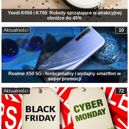
Yeedi K650 i K700: Roboty sprzątające w atrakcyjnej
obniżce do 45%
Aktualności
10
Realme X50 5G - funkcjonalny i wydajny smartfon w
super promocji
Aktualności
72