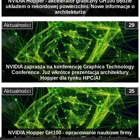
NVIDIA Hopper - akcelerator graficzny GH100 będzie
układem o rekordowej powierzchni. Nowe informacje o
architekturze
Aktualności
29
NVIDIA zaprasza na konferencję Graphics Technology
Conference. Już wkrótce prezentacja architektury
Hopper dla rynku HPC/AI
Aktualności
35
NVIDIA Hopper GH100 - opracowanie naukowe firmy
daje pierwszy wgląd w specyfikację akceleratora