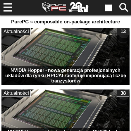
PurePC » composable on-package architecture
Aktualności
13
NVIDIA Hopper - nowa generacja profesjonalnych
układów dla rynku HPC/AI zaoferuje imponującą liczbę
tranzystorów
Aktualności
38