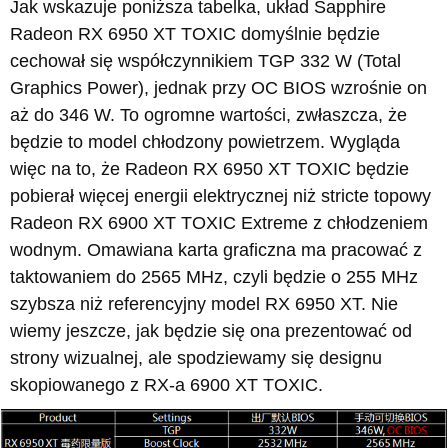
Jak wskazuje poniższa tabelka, układ Sapphire
Radeon RX 6950 XT TOXIC domyślnie będzie
cechował się współczynnikiem TGP 332 W (Total
Graphics Power), jednak przy OC BIOS wzrośnie on
aż do 346 W. To ogromne wartości, zwłaszcza, że
będzie to model chłodzony powietrzem. Wygląda
więc na to, że Radeon RX 6950 XT TOXIC będzie
pobierał więcej energii elektrycznej niż stricte topowy
Radeon RX 6900 XT TOXIC Extreme z chłodzeniem
wodnym. Omawiana karta graficzna ma pracować z
taktowaniem do 2565 MHz, czyli będzie o 255 MHz
szybsza niż referencyjny model RX 6950 XT. Nie
wiemy jeszcze, jak będzie się ona prezentować od
strony wizualnej, ale spodziewamy się designu
skopiowanego z RX-a 6900 XT TOXIC.