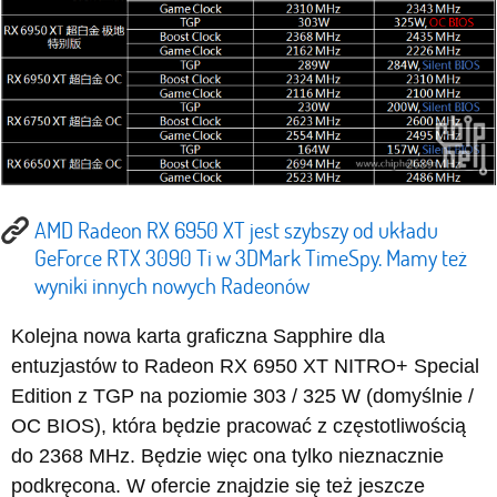
AMD Radeon RX 6950 XT jest szybszy od układu
GeForce RTX 3090 Ti w 3DMark TimeSpy. Mamy też
wyniki innych nowych Radeonów
Kolejna nowa karta graficzna Sapphire dla
entuzjastów to Radeon RX 6950 XT NITRO+ Special
Edition z TGP na poziomie 303 / 325 W (domyślnie /
OC BIOS), która będzie pracować z częstotliwością
do 2368 MHz. Będzie więc ona tylko nieznacznie
podkręcona. W ofercie znajdzie się też jeszcze