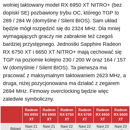
wolniej taktowany model RX 6950 XT NITRO+ (bez
dopiski SE) pozbawiony trybu OC, którego TGP to
289 / 284 W (domyślne / Silent BIOS). Sam układ
będzie mógł rozpędzić się do 2324 MHz. Dla mniej
wymagających graczy nie zabraknie też czegoś
bardziej przystępnego. Jednostki Sapphire Radeon
RX 6750 XT i 6650 XT NITRO+ mają cechować się
TGP na poziomie kolejno 230 / 200 W oraz 164 / 157
W (domyślnie / Silent BIOS). Ta pierwsza ma
pracować z maksymalnym taktowaniem 2623 MHz, a
druga, niżej pozycjonowana ma działać z zegarem
2694 MHz. Firmowy overclocking będzie więc
zaledwie symboliczny.
Radeon
Radeon
Radeon
Radeon
Radeon
Radeon
RX 6950
RX 6900
RX 6750
RX 6700
RX 6650
RX 6600
XT
XT
XT
XT
XT
XT
Navi 21
Navi 21
Navi 22
Navi 22
Navi 23
Navi 23
Rdzeń