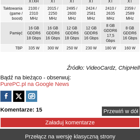
XTXH
XT
XT
XT
XT
XT
Taktowania
2100 /
2015 /
2495 /
2424 /
2410 /
2359 /
(game /
2310
2250
2600
2581
2635
2589
boost)
MHz
MHz
MHz
MHz
MHz
MHz
8 GB
16 GB
16 GB
12 GB
12 GB
8 GB
GDDR6
Pamięć
GDDR6
GDDR6
GDDR6
GDDR6
GDDR6
17,5
18 Gbps
16 Gbps
18 Gbps
16 Gbps
16 Gbps
Gbps
TBP
335 W
300 W
250 W
230 W
180 W
160 W
Źródło: VideoCardz, ChipHell
Bądź na bieżąco - obserwuj:
PurePC.pl na Google News
Komentarze: 15
Przewiń w dół
Załaduj komentarze
Przełącz na wersję klasyczną strony