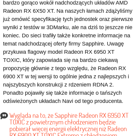
bardzo gorąco wokół nadchodzących układów AMD
Radeon RX 6X50 XT. Na naszych łamach zdążyliśmy
już omówić specyfikację tych jednostek oraz pierwsze
wyniki z testów w 3DMarku, ale na dziś to jeszcze nie
koniec. Do sieci trafiły także konkretne informacje na
temat nadchodzącej oferty firmy Sapphire. Uwagę
przykuwa flagowy model Radeon RX 6950 XT
TOXIC, który zapowiada się na bardzo ciekawą
propozycję głównie z tego względu, że Radeon RX
6900 XT w tej wersji to ogólnie jedna z najlepszych i
najszybszych konstrukcji z rdzeniem RDNA 2.
Ponadto pojawiły się także informacje o tańszych
odświeżonych układach Navi od tego producenta.
Wygląda na to, że Sapphire Radeon RX 6950 XT
TOXIC z powietrznym chłodzeniem będzie
pobierał więcej energii elektrycznej niż Radeon
RX 6900 XT TOXIC Extreme z chłodzeniem