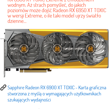
wodnym. Aż strach pomyśleć, do jakich
poziomów może dojść Radeon RX 6950 XT TOXIC
w wersji Extreme, o ile taki model ujrzy światło
dzienne...
Sapphire Radeon RX 6900 XT TOXIC - Karta graficzna
stworzona z myślą o wymagających użytkownikach
szukających wydajności