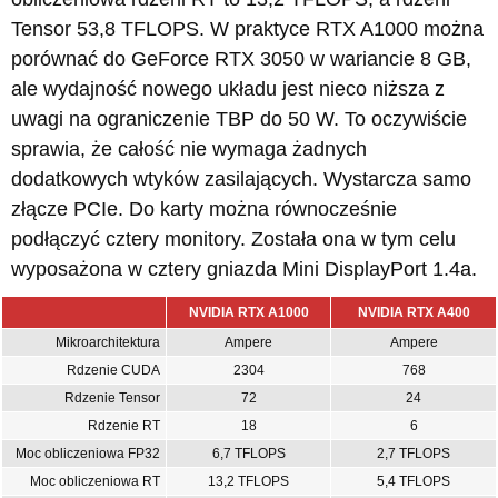
Tensor 53,8 TFLOPS. W praktyce RTX A1000 można
porównać do GeForce RTX 3050 w wariancie 8 GB,
ale wydajność nowego układu jest nieco niższa z
uwagi na ograniczenie TBP do 50 W. To oczywiście
sprawia, że całość nie wymaga żadnych
dodatkowych wtyków zasilających. Wystarcza samo
złącze PCIe. Do karty można równocześnie
podłączyć cztery monitory. Została ona w tym celu
wyposażona w cztery gniazda Mini DisplayPort 1.4a.
NVIDIA RTX A1000
NVIDIA RTX A400
Mikroarchitektura
Ampere
Ampere
Rdzenie CUDA
2304
768
Rdzenie Tensor
72
24
Rdzenie RT
18
6
Moc obliczeniowa FP32
6,7 TFLOPS
2,7 TFLOPS
Moc obliczeniowa RT
13,2 TFLOPS
5,4 TFLOPS