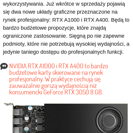
wykorzystywania. Już wkrótce w sprzedaży pojawią
się dwa nowe układy graficzne przeznaczone na
rynek profesjonalny: RTX A1000 i RTX A400. Będą to
bardzo budżetowe propozycje, które znajdą
ograniczone zastosowanie. Sięgną po nie zapewne
podmioty, które nie potrzebują wysokiej wydajności, a
jedynie taniego dostępu do profesjonalnych funkcji.
NVIDIA RTX A1000 i RTX A400 to bardzo
budżetowe karty skierowane na rynek
profesjonalny. W praktyce cechują się
zauważalnie gorszą wydajnością niż
konsumencki GeForce RTX 3050 8 GB.