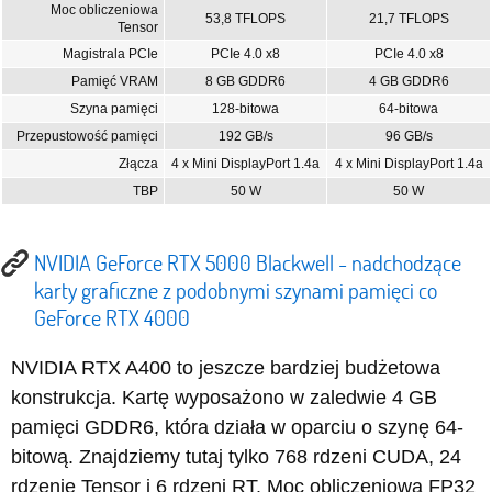
Moc obliczeniowa
53,8 TFLOPS
21,7 TFLOPS
Tensor
Magistrala PCIe
PCIe 4.0 x8
PCIe 4.0 x8
Pamięć VRAM
8 GB GDDR6
4 GB GDDR6
Szyna pamięci
128-bitowa
64-bitowa
Przepustowość pamięci
192 GB/s
96 GB/s
Złącza
4 x Mini DisplayPort 1.4a
4 x Mini DisplayPort 1.4a
TBP
50 W
50 W
NVIDIA GeForce RTX 5000 Blackwell - nadchodzące
karty graficzne z podobnymi szynami pamięci co
GeForce RTX 4000
NVIDIA RTX A400 to jeszcze bardziej budżetowa
konstrukcja. Kartę wyposażono w zaledwie 4 GB
pamięci GDDR6, która działa w oparciu o szynę 64-
bitową. Znajdziemy tutaj tylko 768 rdzeni CUDA, 24
rdzenie Tensor i 6 rdzeni RT. Moc obliczeniowa FP32