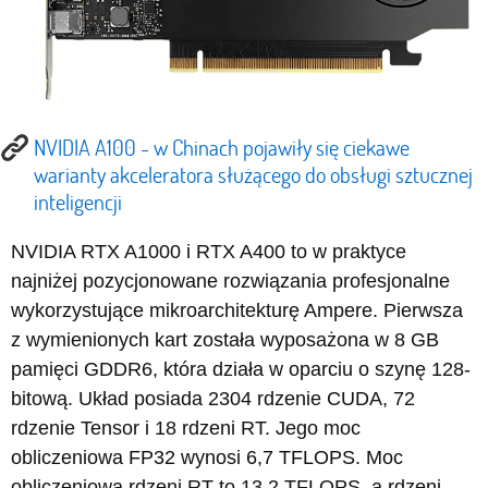
NVIDIA A100 - w Chinach pojawiły się ciekawe
warianty akceleratora służącego do obsługi sztucznej
inteligencji
NVIDIA RTX A1000 i RTX A400 to w praktyce
najniżej pozycjonowane rozwiązania profesjonalne
wykorzystujące mikroarchitekturę Ampere. Pierwsza
z wymienionych kart została wyposażona w 8 GB
pamięci GDDR6, która działa w oparciu o szynę 128-
bitową. Układ posiada 2304 rdzenie CUDA, 72
rdzenie Tensor i 18 rdzeni RT. Jego moc
obliczeniowa FP32 wynosi 6,7 TFLOPS. Moc
obliczeniowa rdzeni RT to 13,2 TFLOPS, a rdzeni