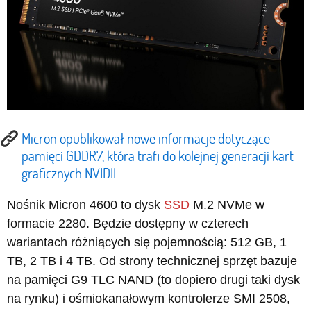
Micron opublikował nowe informacje dotyczące
pamięci GDDR7, która trafi do kolejnej generacji kart
graficznych NVIDII
Nośnik Micron 4600 to dysk
SSD
M.2 NVMe w
formacie 2280. Będzie dostępny w czterech
wariantach różniących się pojemnością: 512 GB, 1
TB, 2 TB i 4 TB. Od strony technicznej sprzęt bazuje
na pamięci G9 TLC NAND (to dopiero drugi taki dysk
na rynku) i ośmiokanałowym kontrolerze SMI 2508,