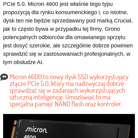
PCIe 5.0. Micron 4600 jest właśnie tego typu
propozycją dla rynku konsumenckiego i, co istotne,
dysk ten nie będzie sprzedawany pod marką Crucial,
jak to często bywa w przypadku tej firmy. Grono
potencjalnych odbiorców dla omawianego sprzętu
jest dosyć szerokie, ale szczególnie dobrze powinien
sprawdzić się w zastosowaniach profesjonalnych, w
tym obsłudze AI.
Micron 4600 to nowy dysk SSD wykorzystujący
złącze PCIe 5.0, który ma nadzwyczaj dobrze
sprawdzać się w zadaniach wykorzystujących
sztuczną inteligencję. Umożliwiać to ma
specjalna pamięć NAND flash oraz kontroler.