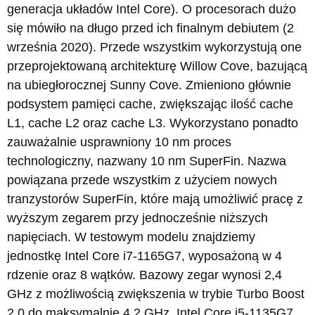
generacja układów Intel Core). O procesorach dużo
się mówiło na długo przed ich finalnym debiutem (2
września 2020). Przede wszystkim wykorzystują one
przeprojektowaną architekturę Willow Cove, bazującą
na ubiegłorocznej Sunny Cove. Zmieniono głównie
podsystem pamięci cache, zwiększając ilość cache
L1, cache L2 oraz cache L3. Wykorzystano ponadto
zauważalnie usprawniony 10 nm proces
technologiczny, nazwany 10 nm SuperFin. Nazwa
powiązana przede wszystkim z użyciem nowych
tranzystorów SuperFin, które mają umożliwić pracę z
wyższym zegarem przy jednocześnie niższych
napięciach. W testowym modelu znajdziemy
jednostkę Intel Core i7-1165G7, wyposażoną w 4
rdzenie oraz 8 wątków. Bazowy zegar wynosi 2,4
GHz z możliwością zwiększenia w trybie Turbo Boost
2.0 do maksymalnie 4,2 GHz. Intel Core i5-1135G7