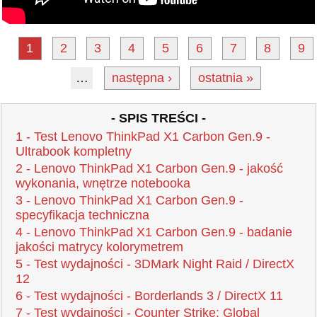
1
2
3
4
5
6
7
8
9
…
następna ›
ostatnia »
- SPIS TREŚCI -
1 - Test Lenovo ThinkPad X1 Carbon Gen.9 -
Ultrabook kompletny
2 - Lenovo ThinkPad X1 Carbon Gen.9 - jakość
wykonania, wnętrze notebooka
3 - Lenovo ThinkPad X1 Carbon Gen.9 -
specyfikacja techniczna
4 - Lenovo ThinkPad X1 Carbon Gen.9 - badanie
jakości matrycy kolorymetrem
5 - Test wydajności - 3DMark Night Raid / DirectX
12
6 - Test wydajności - Borderlands 3 / DirectX 11
7 - Test wydajności - Counter Strike: Global