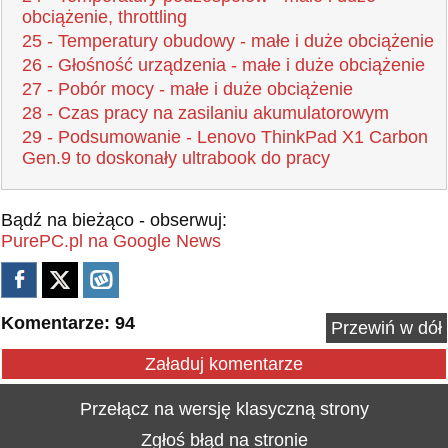
obciążenie, throttling
25 - Temperatury obudowy - małe i duże obciążenie
26 - Głośność urządzenia - małe i duże obciążenie
27 - Pobór mocy - małe i duże obciążenie
28 - Czas pracy na zasilaniu akumulatorowym
29 - Podsumowanie - Lenovo ThinkPad X1 Carbon
Gen.9 to doskonały ultrabook do pracy
Bądź na bieżąco - obserwuj:
PurePC.pl na Google News
Komentarze: 94
Przewiń w dół
Załaduj komentarze
Przełącz na wersję klasyczną strony
Zgłoś błąd na stronie