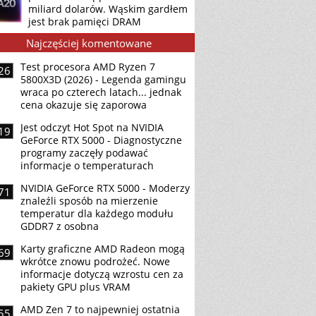
miliard dolarów. Wąskim gardłem
jest brak pamięci DRAM
Najczęściej komentowane
Test procesora AMD Ryzen 7
26
5800X3D (2026) - Legenda gamingu
wraca po czterech latach... jednak
cena okazuje się zaporowa
Jest odczyt Hot Spot na NVIDIA
19
GeForce RTX 5000 - Diagnostyczne
programy zaczęły podawać
informacje o temperaturach
NVIDIA GeForce RTX 5000 - Moderzy
71
znaleźli sposób na mierzenie
temperatur dla każdego modułu
GDDR7 z osobna
Karty graficzne AMD Radeon mogą
69
wkrótce znowu podrożeć. Nowe
informacje dotyczą wzrostu cen za
pakiety GPU plus VRAM
AMD Zen 7 to najpewniej ostatnia
55