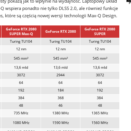
sty pokażą jak to wpłynie na wydajność. Laptopowy układ
wspiera ponadto nie tylko DLSS 2.0, ale również funkcje
 które są częścią nowej wersji technologii Max-Q Design.
GeForce RTX 2080
GeForce RTX 2080
GeForce RTX 2080
SUPER Max-Q
SUPER
Turing TU104
Turing TU104
Turing TU104
12 nm
12 nm
12 nm
545 mm²
545 mm²
545 mm²
13,6 mld
13,6 mld
13,6 mld
3072
2944
3072
64
64
64
192
184
192
384
368
384
48
46
48
735 MHz
1380 MHz
1365 MHz
1080 MHz
1590 MHz
1560 MHz