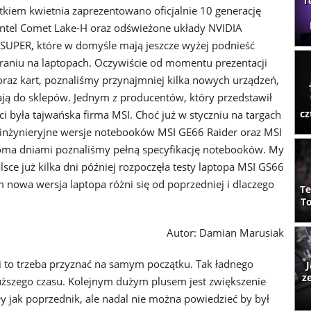
T
tkiem kwietnia zaprezentowano oficjalnie 10 generację
ntel Comet Lake-H oraz odświeżone układy NVIDIA
SUPER, które w domyśle mają jeszcze wyżej podnieść
raniu na laptopach. Oczywiście od momentu prezentacji
raz kart, poznaliśmy przynajmniej kilka nowych urządzeń,
ają do sklepów. Jednym z producentów, który przedstawił
cz
i była tajwańska firma MSI. Choć już w styczniu na targach
 inżynieryjne wersje notebooków MSI GE66 Raider oraz MSI
toma dniami poznaliśmy pełną specyfikację notebooków. My
sce już kilka dni później rozpoczęła testy laptopa MSI GS66
m nowa wersja laptopa różni się od poprzedniej i dlaczego
Te
To
Autor: Damian Marusiak
 i to trzeba przyznać na samym początku. Tak ładnego
J
z
łuższego czasu. Kolejnym dużym plusem jest zwiększenie
ły jak poprzednik, ale nadal nie można powiedzieć by był