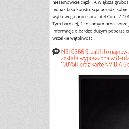
niesamowicie ciężki. A większa gruboś
jednak taka konstrukcja poradzi sobi
wątkowego procesora Intel Core i7-1
Tym bardziej, że o samym procesorze j
informacje o bardzo dużym poborze en
wszelkie wątpliwości.
MSI GS66 Stealth to najnow
została wyposażona w 8-rdze
10875H oraz kartę NVIDIA 