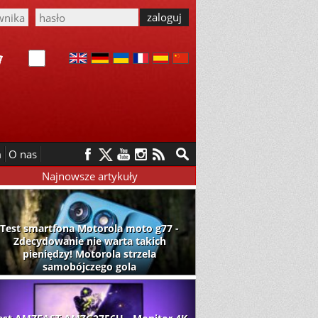
m
O nas
Najnowsze artykuły
Test smartfona Motorola moto g77 -
Zdecydowanie nie warta takich
pieniędzy! Motorola strzela
samobójczego gola