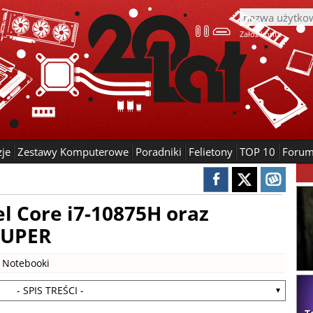
Załóż konto
zje
Zestawy Komputerowe
Poradniki
Felietony
TOP 10
Foru
el Core i7-10875H oraz
SUPER
|
Notebooki
- SPIS TREŚCI -