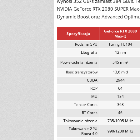
wynosi 352 GB/s zamiast 384 GB/s. Te
NVIDIA GeForce RTX 2080 SUPER Max-Q 
Dynamic Boost oraz Advanced Optimus,
GeForce RTX 2080
Specyfikacja
Max-Q
Rodzina GPU
Turing TU104
Litografia
12 nm
Powierzchnia rdzenia
545 mm²
Ilość tranzystorów
13,6 mld
CUDA
2944
ROP
64
TMU
184
Tensor Cores
368
RT Cores
46
Taktowanie rdzenia
735/1095 MHz
Taktowanie GPU
990/1230 MHz
Boost 4.0