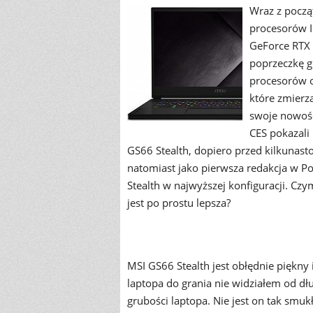
Wraz z począ
procesorów I
GeForce RTX 
poprzeczkę g
procesorów o
które zmierz
swoje nowośc
CES pokazali
GS66 Stealth, dopiero przed kilkunas
natomiast jako pierwsza redakcja w Pol
Stealth w najwyższej konfiguracji. Czy
jest po prostu lepsza?
MSI GS66 Stealth jest obłędnie piękny
laptopa do grania nie widziałem od d
grubości laptopa. Nie jest on tak smuk