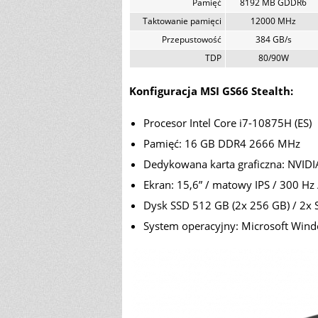
Pamięć
8192 MB GDDR6
Taktowanie pamięci
12000 MHz
Przepustowość
384 GB/s
TDP
80/90W
Konfiguracja MSI GS66 Stealth:
Procesor Intel Core i7-10875H (ES)
Pamięć: 16 GB DDR4 2666 MHz
Dedykowana karta graficzna: NVID
Ekran: 15,6” / matowy IPS / 300 Hz
Dysk SSD 512 GB (2x 256 GB) / 2x
System operacyjny: Microsoft Wi