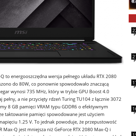
2
2
Q to energooszczędna wersja pełnego układu RTX 2080
1
szono do 80W, co ponownie spowodowało znaczącą
zegar wynosi 735 MHz, który w trybie GPU Boost 4.0
 pełny, a nie przycięty rdzeń Turing TU104 z łącznie 3072
iemy 8 GB pamięci VRAM typu GDDR6 o efektywnym
1
ze taktowanie pamięci spowodowane jest użyciem
apięciu 1.25 V. To jednak powoduje, że przepustowość
R Max-Q jest mniejsza niż GeForce RTX 2080 Max-Q i
1