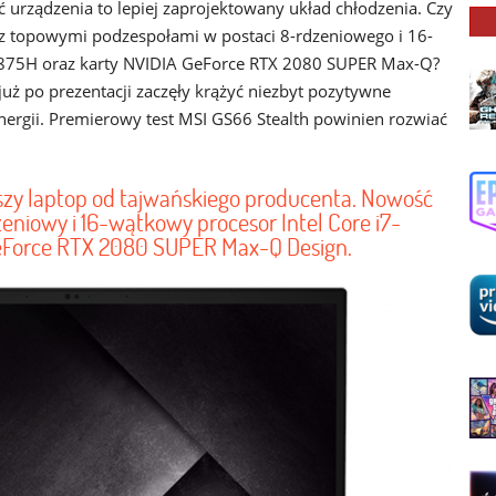
ć urządzenia to lepiej zaprojektowany układ chłodzenia. Czy
e z topowymi podzespołami w postaci 8-rdzeniowego i 16-
0875H oraz karty NVIDIA GeForce RTX 2080 SUPER Max-Q?
uż po prezentacji zaczęły krążyć niezbyt pozytywne
ergii. Premierowy test MSI GS66 Stealth powinien rozwiać
szy laptop od tajwańskiego producenta. Nowość
niowy i 16-wątkowy procesor Intel Core i7-
GeForce RTX 2080 SUPER Max-Q Design.