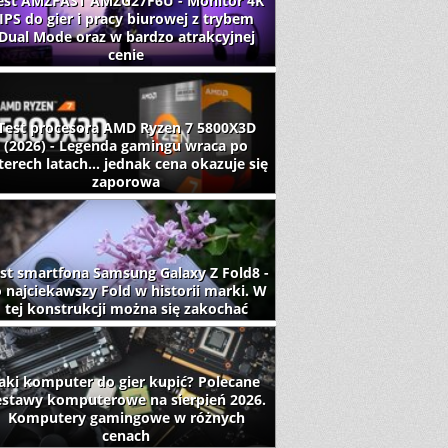
est AMZFAST AMZG27F6U - Monitor 4K
IPS do gier i pracy biurowej z trybem
Dual Mode oraz w bardzo atrakcyjnej
cenie
Test procesora AMD Ryzen 7 5800X3D
(2026) - Legenda gamingu wraca po
terech latach... jednak cena okazuje się
zaporowa
st smartfona Samsung Galaxy Z Fold8 -
 najciekawszy Fold w historii marki. W
tej konstrukcji można się zakochać
aki komputer do gier kupić? Polecane
estawy komputerowe na sierpień 2026.
Komputery gamingowe w różnych
cenach