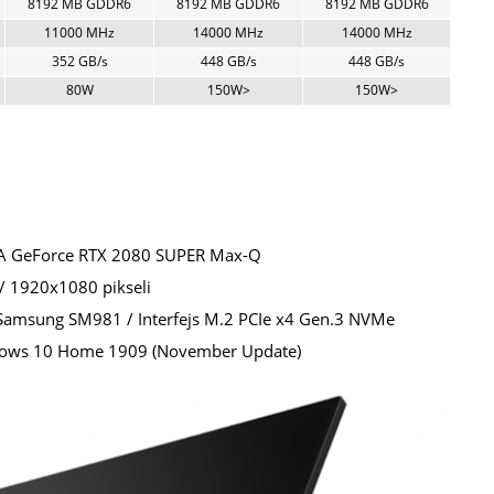
8192 MB GDDR6
8192 MB GDDR6
8192 MB GDDR6
11000 MHz
14000 MHz
14000 MHz
352 GB/s
448 GB/s
448 GB/s
80W
150W>
150W>
IA GeForce RTX 2080 SUPER Max-Q
 / 1920x1080 pikseli
 Samsung SM981 / Interfejs M.2 PCIe x4 Gen.3 NVMe
ndows 10 Home 1909 (November Update)