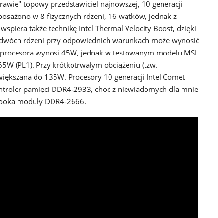
prawie" topowy przedstawiciel najnowszej, 10 generacji
posażono w 8 fizycznych rdzeni, 16 wątków, jednak z
piera także technikę Intel Thermal Velocity Boost, dzięki
 dwóch rdzeni przy odpowiednich warunkach może wynosić
 procesora wynosi 45W, jednak w testowanym modelu MSI
65W (PL1). Przy krótkotrwałym obciążeniu (tzw.
większana do 135W. Procesory 10 generacji Intel Comet
ontroler pamięci DDR4-2933, choć z niewiadomych dla mnie
ebooka moduły DDR4-2666.