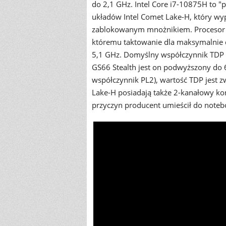
do 2,1 GHz. Intel Core i7-10875H to "
układów Intel Comet Lake-H, który wy
zablokowanym mnożnikiem. Procesor ws
któremu taktowanie dla maksymalnie
5,1 GHz. Domyślny współczynnik TDP
GS66 Stealth jest on podwyższony do 
współczynnik PL2), wartość TDP jest z
Lake-H posiadają także 2-kanałowy k
przyczyn producent umieścił do not