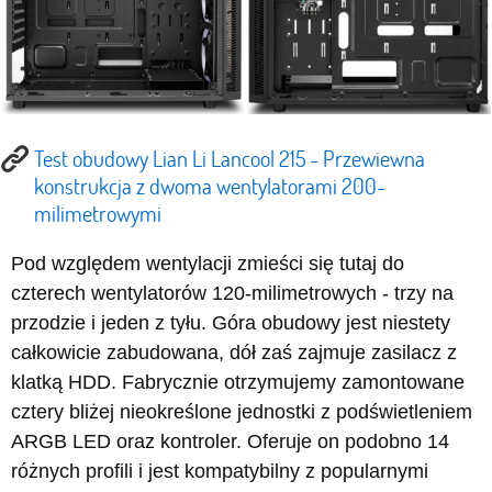
Test obudowy Lian Li Lancool 215 - Przewiewna
konstrukcja z dwoma wentylatorami 200-
milimetrowymi
Pod względem wentylacji zmieści się tutaj do
czterech wentylatorów 120-milimetrowych - trzy na
przodzie i jeden z tyłu. Góra obudowy jest niestety
całkowicie zabudowana, dół zaś zajmuje zasilacz z
klatką HDD. Fabrycznie otrzymujemy zamontowane
cztery bliżej nieokreślone jednostki z podświetleniem
ARGB LED oraz kontroler. Oferuje on podobno 14
różnych profili i jest kompatybilny z popularnymi