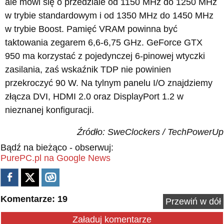
ale mówi się o przedziale od 1150 MHz do 1250 MHz
w trybie standardowym i od 1350 MHz do 1450 MHz
w trybie Boost. Pamięć VRAM powinna być
taktowania zegarem 6,6-6,75 GHz. GeForce GTX
950 ma korzystać z pojedynczej 6-pinowej wtyczki
zasilania, zaś wskaźnik TDP nie powinien
przekroczyć 90 W. Na tylnym panelu I/O znajdziemy
złącza DVI, HDMI 2.0 oraz DisplayPort 1.2 w
nieznanej konfiguracji.
Źródło: SweClockers / TechPowerUp
Bądź na bieżąco - obserwuj:
PurePC.pl na Google News
Komentarze: 19
Przewiń w dół
Załaduj komentarze