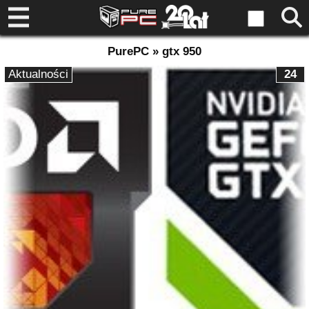
PurePC » gtx 950
Aktualności
24