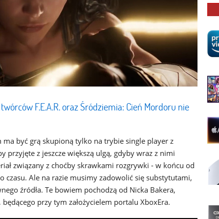
órców F.E.A.R. oraz Śródziemia: Cień Mordoru nie
 być grą skupioną tylko na trybie single player z
 przyjęte z jeszcze większą ulgą, gdyby wraz z nimi
eriał związany z choćby skrawkami rozgrywki - w końcu od
o czasu. Ale na razie musimy zadowolić się substytutami,
wnego źródła. Te bowiem pochodzą od Nicka Bakera,
 będącego przy tym założycielem portalu XboxEra.