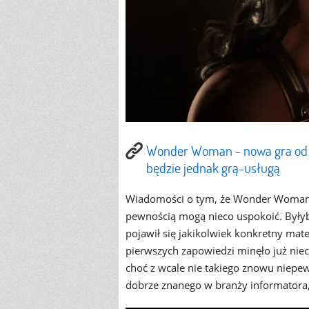
Wonder Woman - nowa gra od tw
będzie jednak grą-usługą
Wiadomości o tym, że Wonder Woman ma
pewnością mogą nieco uspokoić. Byłyby
pojawił się jakikolwiek konkretny mat
pierwszych zapowiedzi minęło już niec
choć z wcale nie takiego znowu niepe
dobrze znanego w branży informatora,