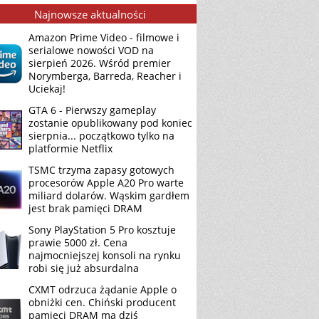
Najnowsze aktualności
Amazon Prime Video - filmowe i
serialowe nowości VOD na
sierpień 2026. Wśród premier
Norymberga, Barreda, Reacher i
Uciekaj!
GTA 6 - Pierwszy gameplay
zostanie opublikowany pod koniec
sierpnia... początkowo tylko na
platformie Netflix
TSMC trzyma zapasy gotowych
procesorów Apple A20 Pro warte
miliard dolarów. Wąskim gardłem
jest brak pamięci DRAM
Sony PlayStation 5 Pro kosztuje
prawie 5000 zł. Cena
najmocniejszej konsoli na rynku
robi się już absurdalna
CXMT odrzuca żądanie Apple o
obniżki cen. Chiński producent
pamięci DRAM ma dziś