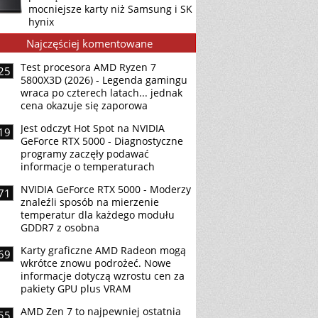
mocniejsze karty niż Samsung i SK
hynix
Najczęściej komentowane
Test procesora AMD Ryzen 7
25
5800X3D (2026) - Legenda gamingu
wraca po czterech latach... jednak
cena okazuje się zaporowa
Jest odczyt Hot Spot na NVIDIA
19
GeForce RTX 5000 - Diagnostyczne
programy zaczęły podawać
informacje o temperaturach
NVIDIA GeForce RTX 5000 - Moderzy
71
znaleźli sposób na mierzenie
temperatur dla każdego modułu
GDDR7 z osobna
Karty graficzne AMD Radeon mogą
69
wkrótce znowu podrożeć. Nowe
informacje dotyczą wzrostu cen za
pakiety GPU plus VRAM
AMD Zen 7 to najpewniej ostatnia
55