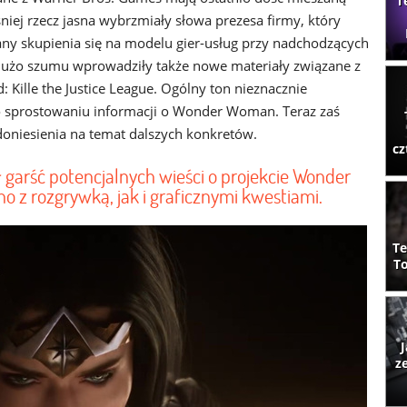
T
śniej rzecz jasna wybrzmiały słowa prezesa firmy, który
lany skupienia się na modelu gier-usług przy nadchodzących
Dużo szumu wprowadziły także nowe materiały związane z
: Kille the Justice League. Ogólny ton nieznacznie
o sprostowaniu informacji o Wonder Woman. Teraz zaś
 doniesienia na temat dalszych konkretów.
cz
garść potencjalnych wieści o projekcie Wonder
z rozgrywką, jak i graficznymi kwestiami.
Te
To
J
z