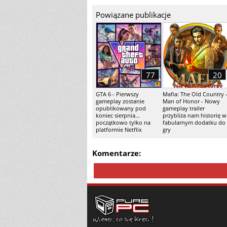
Powiązane publikacje
77
20
GTA 6 - Pierwszy
Mafia: The Old Country 
gameplay zostanie
Man of Honor - Nowy
opublikowany pod
gameplay trailer
koniec sierpnia...
przybliża nam historię w
początkowo tylko na
fabularnym dodatku do
platformie Netflix
gry
Komentarze: