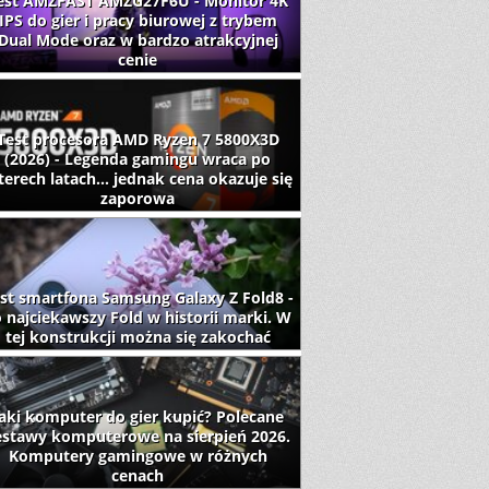
est AMZFAST AMZG27F6U - Monitor 4K
IPS do gier i pracy biurowej z trybem
Dual Mode oraz w bardzo atrakcyjnej
cenie
Test procesora AMD Ryzen 7 5800X3D
(2026) - Legenda gamingu wraca po
terech latach... jednak cena okazuje się
zaporowa
st smartfona Samsung Galaxy Z Fold8 -
 najciekawszy Fold w historii marki. W
tej konstrukcji można się zakochać
aki komputer do gier kupić? Polecane
estawy komputerowe na sierpień 2026.
Komputery gamingowe w różnych
cenach