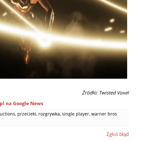
Źródło: Twisted Voxel
pl na Google News
uctions
,
przecieki
,
rozgrywka
,
single player
,
warner bros
Zgłoś błąd