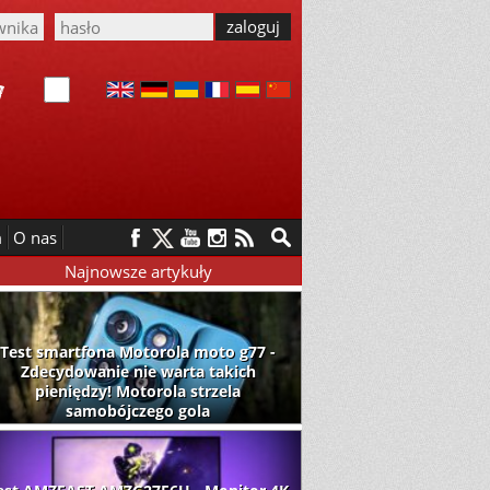
m
O nas
Najnowsze artykuły
Test smartfona Motorola moto g77 -
Zdecydowanie nie warta takich
pieniędzy! Motorola strzela
samobójczego gola