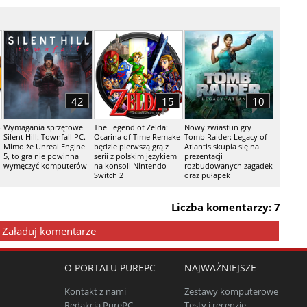
42
15
10
-
Wymagania sprzętowe
The Legend of Zelda:
Nowy zwiastun gry
Silent Hill: Townfall PC.
Ocarina of Time Remake
Tomb Raider: Legacy of
Mimo że Unreal Engine
będzie pierwszą grą z
Atlantis skupia się na
5, to gra nie powinna
serii z polskim językiem
prezentacji
wymęczyć komputerów
na konsoli Nintendo
rozbudowanych zagadek
Switch 2
oraz pułapek
Liczba komentarzy: 7
Załaduj komentarze
O PORTALU PUREPC
NAJWAŻNIEJSZE
Kontakt z nami
Zestawy komputerowe
Redakcja PurePC
Testy i recenzje