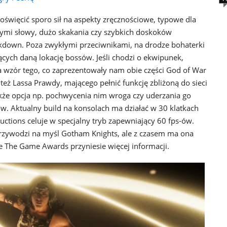
święcić sporo sił na aspekty zręcznościowe, typowe dla
nymi słowy, dużo skakania czy szybkich doskoków
kdown. Poza zwykłymi przeciwnikami, na drodze bohaterki
ących daną lokację bossów. Jeśli chodzi o ekwipunek,
 wzór tego, co zaprezentowały nam obie części God of War
też Lassa Prawdy, mającego pełnić funkcję zbliżoną do sieci
akże opcja np. pochwycenia nim wroga czy uderzania go
w. Aktualny build na konsolach ma działać w 30 klatkach
ctions celuje w specjalny tryb zapewniający 60 fps-ów.
 przywodzi na myśl Gotham Knights, ale z czasem ma ona
 The Game Awards przyniesie więcej informacji.