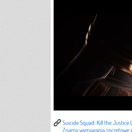
Suicide Squad: Kill the Justic
Znamy wymagania sprzętowe gr