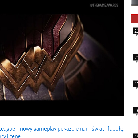
2
2
1
1
e League - nowy gameplay pokazuje nam świat i fabułę.
y i cenę
1