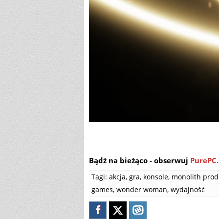
Bądź na bieżąco - obserwuj
PurePC.
Tagi:
akcja
,
gra
,
konsole
,
monolith prod
games
,
wonder woman
,
wydajność