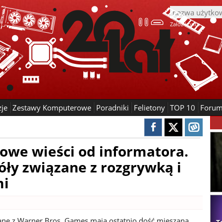
Załóż konto
zje
Zestawy Komputerowe
Poradniki
Felietony
TOP 10
Foru
we wieści od informatora.
óły związane z rozgrywką i
mi
ane z Warner Bros. Games mają ostatnio dość mieszaną