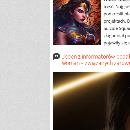
treść. Najgło
podkreślił p
projektach. 
Suicide Squad
złagodniał p
pojawiły się
Jeden z informatorów podał 
Woman - związanych zarówno 