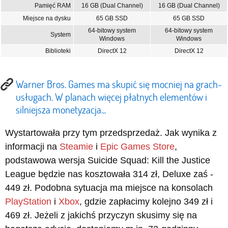
Pamięć RAM
16 GB (Dual Channel)
16 GB (Dual Channel)
Miejsce na dysku
65 GB SSD
65 GB SSD
64-bitowy system
64-bitowy system
System
Windows
Windows
Biblioteki
DirectX 12
DirectX 12
Warner Bros. Games ma skupić się mocniej na grach-
usługach. W planach więcej płatnych elementów i
silniejsza monetyzacja...
Wystartowała przy tym przedsprzedaż. Jak wynika z
informacji na
Steamie
i
Epic Games Store
,
podstawowa wersja Suicide Squad: Kill the Justice
League będzie nas kosztowała 314 zł, Deluxe zaś -
449 zł. Podobna sytuacja ma miejsce na konsolach
PlayStation
i
Xbox
, gdzie zapłacimy kolejno 349 zł i
469 zł. Jeżeli z jakichś przyczyn skusimy się na