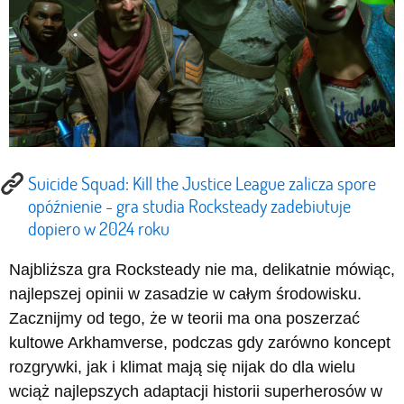
Suicide Squad: Kill the Justice League zalicza spore
opóźnienie - gra studia Rocksteady zadebiutuje
dopiero w 2024 roku
Najbliższa gra Rocksteady nie ma, delikatnie mówiąc,
najlepszej opinii w zasadzie w całym środowisku.
Zacznijmy od tego, że w teorii ma ona poszerzać
kultowe Arkhamverse, podczas gdy zarówno koncept
rozgrywki, jak i klimat mają się nijak do dla wielu
wciąż najlepszych adaptacji historii superherosów w