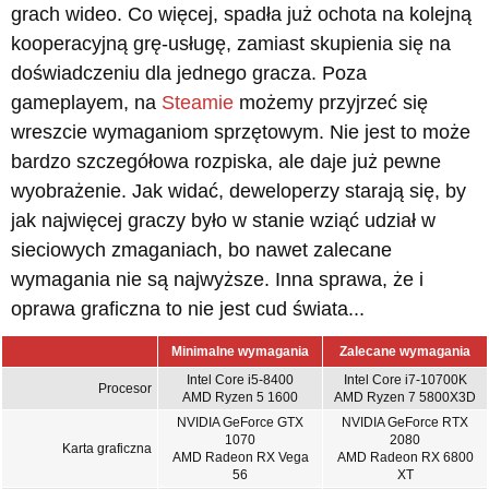
grach wideo. Co więcej, spadła już ochota na kolejną
kooperacyjną grę-usługę, zamiast skupienia się na
doświadczeniu dla jednego gracza. Poza
gameplayem, na
Steamie
możemy przyjrzeć się
wreszcie wymaganiom sprzętowym. Nie jest to może
bardzo szczegółowa rozpiska, ale daje już pewne
wyobrażenie. Jak widać, deweloperzy starają się, by
jak najwięcej graczy było w stanie wziąć udział w
sieciowych zmaganiach, bo nawet zalecane
wymagania nie są najwyższe. Inna sprawa, że i
oprawa graficzna to nie jest cud świata...
Minimalne wymagania
Zalecane wymagania
Intel Core i5-8400
Intel Core i7-10700K
Procesor
AMD Ryzen 5 1600
AMD Ryzen 7 5800X3D
NVIDIA GeForce GTX
NVIDIA GeForce RTX
1070
2080
Karta graficzna
AMD Radeon RX Vega
AMD Radeon RX 6800
56
XT