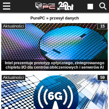
PurePC » przesył danych
Aktualności
15
Intel prezentuje prototyp optycznego, zintegrowanego
chipletu I/O dla centrów obliczeniowych i serwerów AI
Aktualności
59