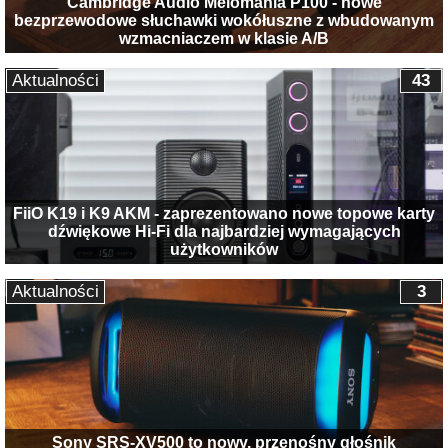
Cambridge Audio Melomania P100 - nowe
bezprzewodowe słuchawki wokółuszne z wbudowanym
wzmacniaczem w klasie A/B
Aktualności
43
FiiO K19 i K9 AKM - zaprezentowano nowe topowe karty
dźwiękowe Hi-Fi dla najbardziej wymagających
użytkowników
Aktualności
3
Sony SRS-XV500 to nowy, przenośny głośnik