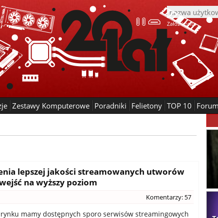
Załóż konto
zje
Zestawy Komputerowe
Poradniki
Felietony
TOP 10
Foru
zenia lepszej jakości streamowanych utworów
wejść na wyższy poziom
Komentarzy: 57
 rynku mamy dostępnych sporo serwisów streamingowych