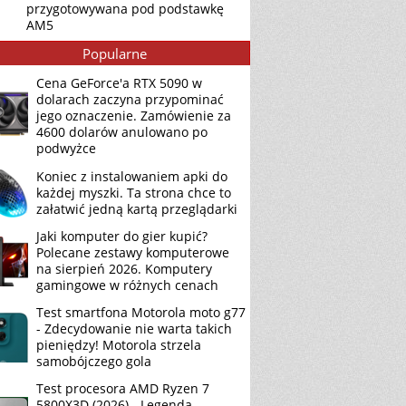
przygotowywana pod podstawkę
AM5
Popularne
Cena GeForce'a RTX 5090 w
dolarach zaczyna przypominać
jego oznaczenie. Zamówienie za
4600 dolarów anulowano po
podwyżce
Koniec z instalowaniem apki do
każdej myszki. Ta strona chce to
załatwić jedną kartą przeglądarki
Jaki komputer do gier kupić?
Polecane zestawy komputerowe
na sierpień 2026. Komputery
gamingowe w różnych cenach
Test smartfona Motorola moto g77
- Zdecydowanie nie warta takich
pieniędzy! Motorola strzela
samobójczego gola
Test procesora AMD Ryzen 7
5800X3D (2026) - Legenda