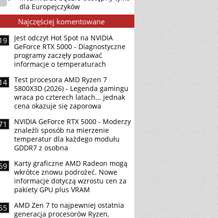
dla Europejczyków
Najczęściej komentowane
Jest odczyt Hot Spot na NVIDIA
19
GeForce RTX 5000 - Diagnostyczne
programy zaczęły podawać
informacje o temperaturach
Test procesora AMD Ryzen 7
14
5800X3D (2026) - Legenda gamingu
wraca po czterech latach... jednak
cena okazuje się zaporowa
NVIDIA GeForce RTX 5000 - Moderzy
71
znaleźli sposób na mierzenie
temperatur dla każdego modułu
GDDR7 z osobna
Karty graficzne AMD Radeon mogą
69
wkrótce znowu podrożeć. Nowe
informacje dotyczą wzrostu cen za
pakiety GPU plus VRAM
AMD Zen 7 to najpewniej ostatnia
55
generacja procesorów Ryzen,