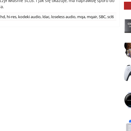
ączył właśnie SCL6. I jak się okazuje, ma naprawdę sporo do
a.
hd
,
hi-res
,
kodeki audio
,
ldac
,
loseless audio
,
mqa
,
mqair
,
SBC
,
scl6