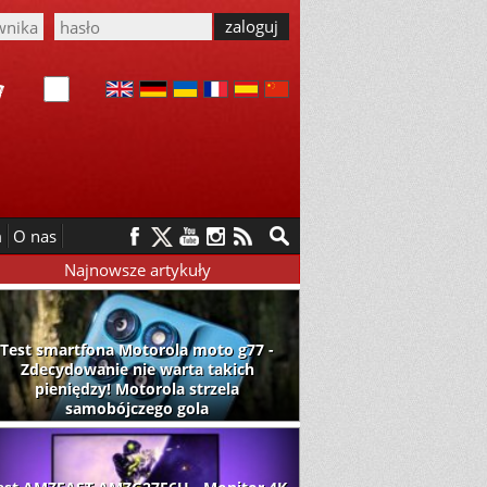
m
O nas
Najnowsze artykuły
Test smartfona Motorola moto g77 -
Zdecydowanie nie warta takich
pieniędzy! Motorola strzela
samobójczego gola