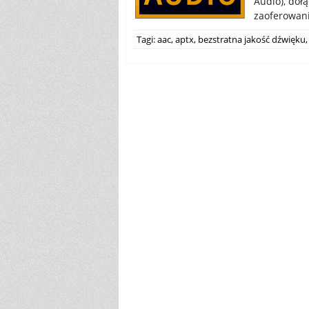
Audio), doł
zaoferowani
Tagi:
aac
,
aptx
,
bezstratna jakość dźwięku
,