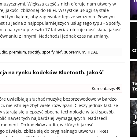
T
muzycznymi. Większa część z nich oferuje nam utwory w
j jakości zbliżonej do Hi-Fi. Wszystkie usługi są stale
pod tym kątem, aby zapewniać lepsze wrażenia. Pewnym
st tu jedna z najpopularniejszych usług tego typu - Spotify.
nia na rynku przeszło 17 lat wciąż oferuje dość słabą jakość
ównaniu z innymi. Nadchodzi jednak czas na zmiany.
cz
audio
,
premium
,
spotify
,
spotify hi-fi
,
supremium
,
TIDAL
ucja na rynku kodeków Bluetooth. Jakość
Te
Komentarzy: 49
To
tóre uwielbiają słuchać muzykę bezprzewodowo w bardzo
ci, nie istnieje zbyt wiele rozwiązań, Cieszy jednak fakt, że
my starają się ulepszyć obecną technologię w taki sposób,
J
lić nawet tych najbardziej wymagających. Nadszedł
z
i moment. Do kodeków audio, w których jakość
o dźwięku zbliża się do oryginalnego utworu (Hi-Res