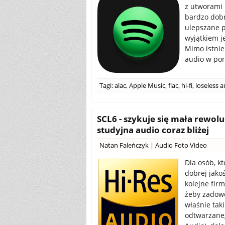
z utworami 
bardzo dobre
ulepszane 
wyjątkiem je
Mimo istnie
audio w por
Tagi:
alac
,
Apple Music
,
flac
,
hi-fi
,
loseless 
SCL6 - szykuje się mała rewol
studyjna audio coraz bliżej
Natan Faleńczyk
|
Audio Foto Video
Dla osób, k
dobrej jakoś
kolejne fir
żeby zadowo
właśnie tak
odtwarzaneg