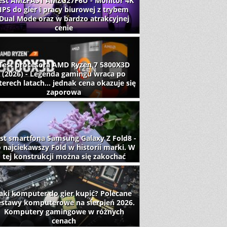
est AMZFAST AMZG27F6U - Monitor 4K
IPS do gier i pracy biurowej z trybem
Dual Mode oraz w bardzo atrakcyjnej
cenie
Test procesora AMD Ryzen 7 5800X3D
(2026) - Legenda gamingu wraca po
terech latach... jednak cena okazuje się
zaporowa
st smartfona Samsung Galaxy Z Fold8 -
 najciekawszy Fold w historii marki. W
tej konstrukcji można się zakochać
aki komputer do gier kupić? Polecane
estawy komputerowe na sierpień 2026.
Komputery gamingowe w różnych
cenach