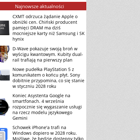
Najnowsze aktualności
CXMT odrzuca żądanie Apple o
obniżki cen. Chiński producent
pamięci DRAM ma dziś
mocniejsze karty niż Samsung i SK
hynix
D-Wave pokazuje swoją broń w
wyścigu kwantowym. Kubity dual-
rail trafiają na pierwszy plan
Nowe pudełka PlayStation 5 z
komunikatem o końcu płyt. Sony
dobitnie przypomina, co się stanie
w styczniu 2028 roku
Koniec Asystenta Google na
smartfonach. 4 września
rozpocznie się wygaszanie usługi
na rzecz modelu językowego
Gemini
Schowek iPhone'a trafi na
Windows dopiero w 2028 roku.
Możliwe, że będzie dostępny tylko