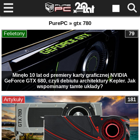
PurePC » gtx 780
Felietony
79
Minęło 10 lat od premiery karty graficznej NVIDIA
GeForce GTX 680, czyli debiutu architektury Kepler. Jak
wspominamy tamte układy?
Artykuły
181