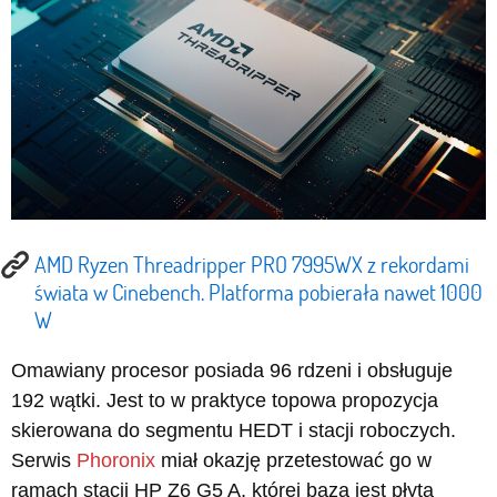
AMD Ryzen Threadripper PRO 7995WX z rekordami
świata w Cinebench. Platforma pobierała nawet 1000
W
Omawiany procesor posiada 96 rdzeni i obsługuje
192 wątki. Jest to w praktyce topowa propozycja
skierowana do segmentu HEDT i stacji roboczych.
Serwis
Phoronix
miał okazję przetestować go w
ramach stacji HP Z6 G5 A, której bazą jest płyta