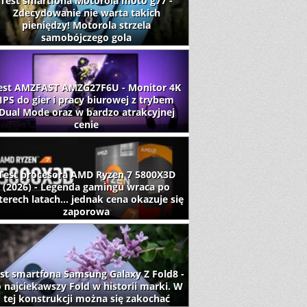
Test smartfona Motorola moto g77 -
Zdecydowanie nie warta takich
pieniędzy! Motorola strzela
samobójczego gola
est AMZFAST AMZG27F6U - Monitor 4K
IPS do gier i pracy biurowej z trybem
Dual Mode oraz w bardzo atrakcyjnej
cenie
Test procesora AMD Ryzen 7 5800X3D
(2026) - Legenda gamingu wraca po
terech latach... jednak cena okazuje się
zaporowa
st smartfona Samsung Galaxy Z Fold8 -
 najciekawszy Fold w historii marki. W
tej konstrukcji można się zakochać