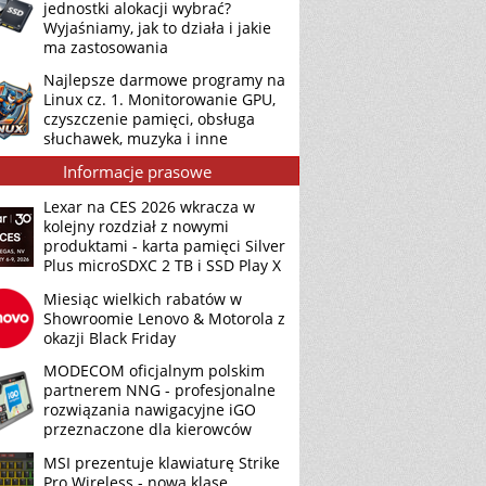
jednostki alokacji wybrać?
Wyjaśniamy, jak to działa i jakie
ma zastosowania
Najlepsze darmowe programy na
Linux cz. 1. Monitorowanie GPU,
czyszczenie pamięci, obsługa
słuchawek, muzyka i inne
Informacje prasowe
Lexar na CES 2026 wkracza w
kolejny rozdział z nowymi
produktami - karta pamięci Silver
Plus microSDXC 2 TB i SSD Play X
Miesiąc wielkich rabatów w
Showroomie Lenovo & Motorola z
okazji Black Friday
MODECOM oficjalnym polskim
partnerem NNG - profesjonalne
rozwiązania nawigacyjne iGO
przeznaczone dla kierowców
MSI prezentuje klawiaturę Strike
Pro Wireless - nową klasę