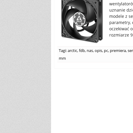
wentylatoró
uznanie dzi
modele z ser
parametry, 
oczekiwać o
rozmiarze 9
Tagi:
arctic
,
fdb
,
nas
,
opis
,
pc
,
premiera
,
ser
mm