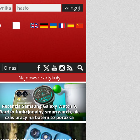
m
O nas
Najnowsze artykuły
Recenzja Samsung Galaxy Watch 9.
Bardzo funkcjonalny smartwatch, ale
czas pracy na baterii to porażka