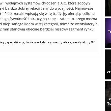
w i wydajnych systemów chłodzenia AiO, które zdobyły
ęki bardzo dobrej relacji ceny do wydajności. Najnowsze
ii P doskonale wpisują się w tę tradycję, oferując solidne
długą żywotność i atrakcyjną cenę – zatem to, czego można
d niepisanego lidera w tej kategorii, mimo że wentylatory o
2 mm stanowią obecnie bardziej niszowy segment rynku.
T
ia p
,
specyfikacja
,
tanie wentylatory
,
wentylatory
,
wentylatory 92
cz
Te
To