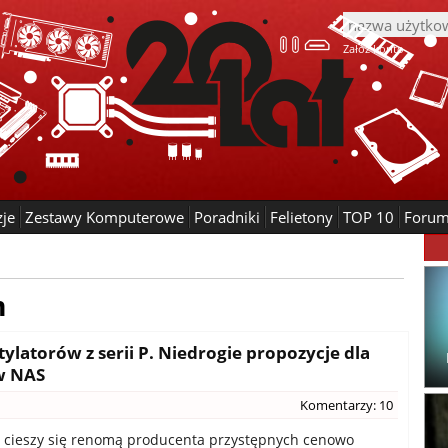
Załóż konto
zje
Zestawy Komputerowe
Poradniki
Felietony
TOP 10
Foru
m
tylatorów z serii P. Niedrogie propozycje dla
w NAS
Komentarzy: 10
at cieszy się renomą producenta przystępnych cenowo