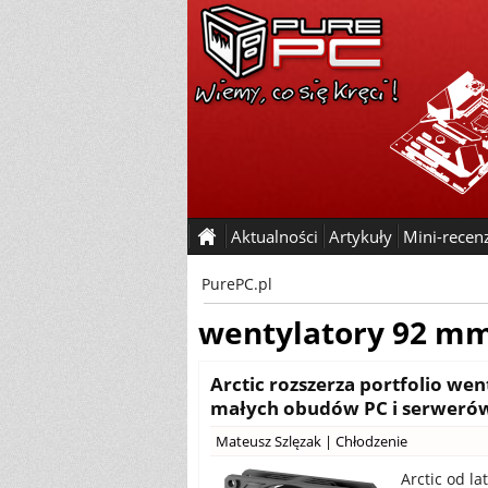
Aktualności
Artykuły
Mini-recen
PurePC.pl
wentylatory 92 m
Arctic rozszerza portfolio wen
małych obudów PC i serweró
Mateusz Szlęzak
|
Chłodzenie
Arctic od l