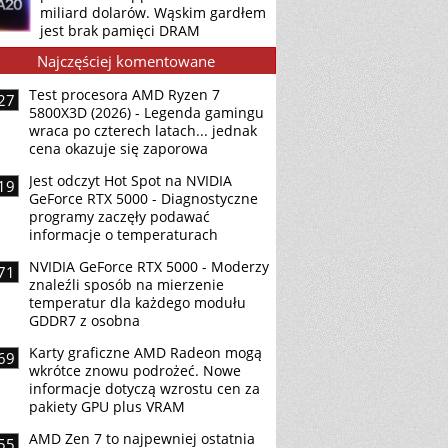
miliard dolarów. Wąskim gardłem
jest brak pamięci DRAM
Najczęściej komentowane
Test procesora AMD Ryzen 7
27
5800X3D (2026) - Legenda gamingu
wraca po czterech latach... jednak
cena okazuje się zaporowa
Jest odczyt Hot Spot na NVIDIA
19
GeForce RTX 5000 - Diagnostyczne
programy zaczęły podawać
informacje o temperaturach
NVIDIA GeForce RTX 5000 - Moderzy
71
znaleźli sposób na mierzenie
temperatur dla każdego modułu
GDDR7 z osobna
Karty graficzne AMD Radeon mogą
69
wkrótce znowu podrożeć. Nowe
informacje dotyczą wzrostu cen za
pakiety GPU plus VRAM
AMD Zen 7 to najpewniej ostatnia
55