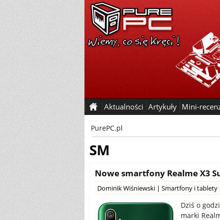
Aktualności
Artykuły
Mini-recen
PurePC.pl
SM
Nowe smartfony Realme X3 Su
Dominik Wiśniewski
|
Smartfony i tablety
Dziś o godz
marki Realm