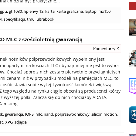
dnak można być praktycznie...
gpu
,
gt 1030
,
hp envy 13
,
karta
,
karta graficzna
,
laptop
,
mx150
,
M
,
specyfikacja
,
tmu
,
ultrabook
D MLC z sześcioletnią gwarancją
Komentarzy: 9
ynek nośników półprzewodnikowych wypełniony jest
mi opartymi na kościach TLC i bynajmniej nie jest to wybór
. Chociaż sporo z nich zostało pierwotnie przyciągniętych
ymi cenami niż w przypadku modeli na pamięciach MLC, to
a osób stawia sobie wyżej żywotność komórek i większą
Z tego względu na rynku ciągle obecni są producenci którzy
z wyższej półki. Zalicza się do nich chociażby ADATA,
 Samsung....
sk
,
gwarancja
,
IOPS
,
mlc
,
nand
,
półprzewodnikowy
,
silicon motion
,
ść
,
XPG
,
zdjęcia