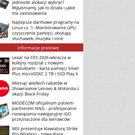
jednostki alokacji wybrać?
Wyjaśniamy, jak to działa i jakie
ma zastosowania
Najlepsze darmowe programy na
Linux cz. 1. Monitorowanie GPU,
czyszczenie pamięci, obsługa
słuchawek, muzyka i inne
Informacje prasowe
Lexar na CES 2026 wkracza w
kolejny rozdział z nowymi
produktami - karta pamięci Silver
Plus microSDXC 2 TB i SSD Play X
Miesiąc wielkich rabatów w
Showroomie Lenovo & Motorola z
okazji Black Friday
MODECOM oficjalnym polskim
partnerem NNG - profesjonalne
rozwiązania nawigacyjne iGO
przeznaczone dla kierowców
MSI prezentuje klawiaturę Strike
Pro Wireless - nową klasę