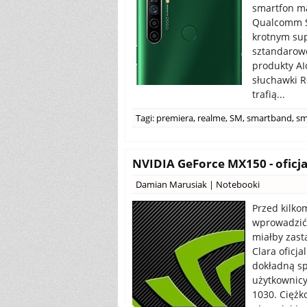
smartfon m
Qualcomm S
krotnym su
sztandarowc
produkty AI
słuchawki R
trafią...
Tagi:
premiera
,
realme
,
SM
,
smartband
,
sm
NVIDIA GeForce MX150 - oficja
Damian Marusiak
|
Notebooki
Przed kilko
wprowadzić 
miałby zast
Clara oficja
dokładną sp
użytkownicy
1030. Ciężk