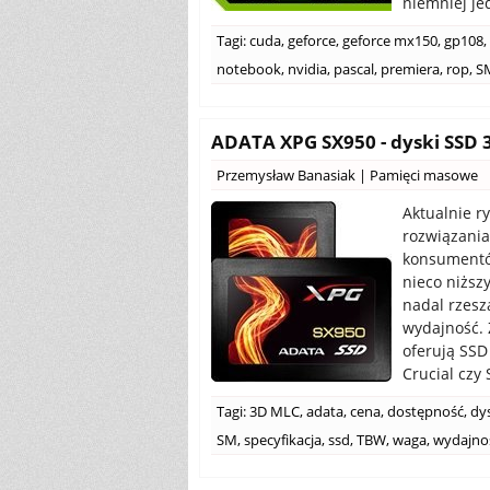
niemniej je
Tagi:
cuda
,
geforce
,
geforce mx150
,
gp108
,
notebook
,
nvidia
,
pascal
,
premiera
,
rop
,
S
ADATA XPG SX950 - dyski SSD 3
Przemysław Banasiak
|
Pamięci masowe
Aktualnie r
rozwiązania
konsumentów
nieco niższ
nadal rzesz
wydajność. 
oferują SSD 
Crucial czy
Tagi:
3D MLC
,
adata
,
cena
,
dostępność
,
dy
SM
,
specyfikacja
,
ssd
,
TBW
,
waga
,
wydajno