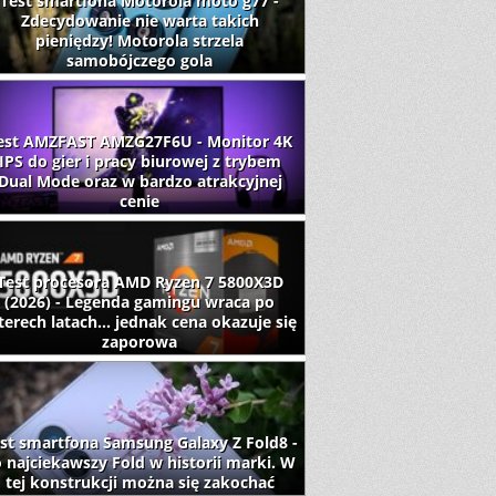
Test smartfona Motorola moto g77 -
Zdecydowanie nie warta takich
pieniędzy! Motorola strzela
samobójczego gola
est AMZFAST AMZG27F6U - Monitor 4K
IPS do gier i pracy biurowej z trybem
Dual Mode oraz w bardzo atrakcyjnej
cenie
Test procesora AMD Ryzen 7 5800X3D
(2026) - Legenda gamingu wraca po
terech latach... jednak cena okazuje się
zaporowa
st smartfona Samsung Galaxy Z Fold8 -
 najciekawszy Fold w historii marki. W
tej konstrukcji można się zakochać