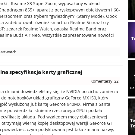
arki - Realme X3 SuperZoom, wyposażony w układ
napdragon 855+, aparat z peryskopowym obiektywem i 60-
perzoomem oraz trybem “gwiezdnym” (Starry Mode). Obok
a zadebiutował również smartfon Realme 5i oraz trzy
oT: zegarek Realme Watch, opaska Realme Band oraz
ealme Buds Air Neo. Wszystkie zaprezentowane nowości
T
artwatch
lna specyfikacja karty graficznej
Komentarzy: 22
cz
ma dniami dowiedzieliśmy się, że NVIDIA po cichu zamierza
do notebooków układ graficzny GeForce MX150, który
ąpić wysłużoną już kartę GeForce 940MX. Firma z Santa
lnie potwierdziła istnienie rzeczonego GPU i podała
ecyfikację układu. Pod względem mocy obliczeniowej
Te
 otrzymają wierną kopię desktopowej wersji GeForce GT
To
o powiedzieć, czym podyktowana jest taka zmiana nazwy,