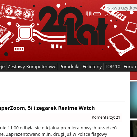
Załóż konto
zje
Zestawy Komputerowe
Poradniki
Felietony
TOP 10
Foru
perZoom, 5i i zegarek Realme Watch
Komentarzy: 21
inie 11:00 odbyła się oficjalna premiera nowych urządzeń
e. Zaprezentowano m.in. drugi już w Polsce flagowy