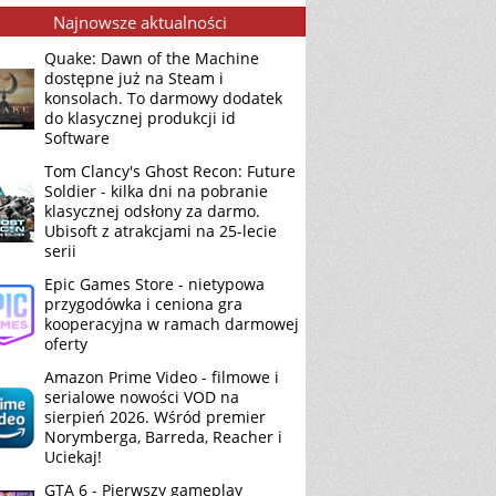
Najnowsze aktualności
Quake: Dawn of the Machine
dostępne już na Steam i
konsolach. To darmowy dodatek
do klasycznej produkcji id
Software
Tom Clancy's Ghost Recon: Future
Soldier - kilka dni na pobranie
klasycznej odsłony za darmo.
Ubisoft z atrakcjami na 25-lecie
serii
Epic Games Store - nietypowa
przygodówka i ceniona gra
kooperacyjna w ramach darmowej
oferty
Amazon Prime Video - filmowe i
serialowe nowości VOD na
sierpień 2026. Wśród premier
Norymberga, Barreda, Reacher i
Uciekaj!
GTA 6 - Pierwszy gameplay