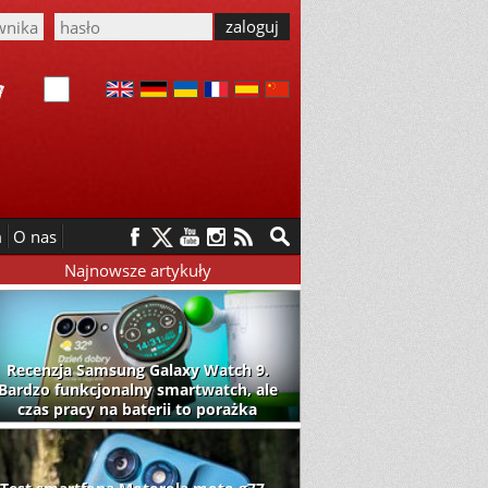
m
O nas
Najnowsze artykuły
Recenzja Samsung Galaxy Watch 9.
Bardzo funkcjonalny smartwatch, ale
czas pracy na baterii to porażka