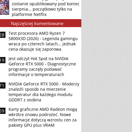
zostanie opublikowany pod koniec
sierpnia... początkowo tylko na
platformie Netflix
Najczęściej komentowane
Test procesora AMD Ryzen 7
28
5800X3D (2026) - Legenda gamingu
wraca po czterech latach... jednak
cena okazuje się zaporowa
Jest odczyt Hot Spot na NVIDIA
19
GeForce RTX 5000 - Diagnostyczne
programy zaczęły podawać
informacje o temperaturach
NVIDIA GeForce RTX 5000 - Moderzy
71
znaleźli sposób na mierzenie
temperatur dla każdego modułu
GDDR7 z osobna
Karty graficzne AMD Radeon mogą
69
wkrótce znowu podrożeć. Nowe
informacje dotyczą wzrostu cen za
pakiety GPU plus VRAM