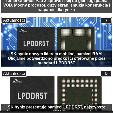
Tablet OnePlus Pad 3 sprawdzi się do gier i oglądania
VOD. Mocny procesor, duży ekran, smukła konstrukcja i
wsparcie dla rysika
Aktualności
7
SK hynix nowym liderem mobilnej pamięci RAM.
Oficjalnie potwierdzono prędkości oferowane przez
standard LPDDR5T
Aktualności
5
SK hynix prezentuje pamięci LPDDR5T, najszybsze
obecnie mobilne pamięci DRAM oznaczone dopiskiem