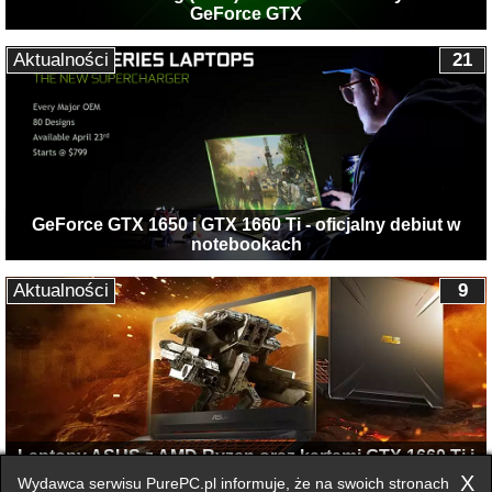
GeForce GTX
Aktualności
21
GeForce GTX 1650 i GTX 1660 Ti - oficjalny debiut w
notebookach
Aktualności
9
Laptopy ASUS z AMD Ryzen oraz kartami GTX 1660 Ti i
RTX 2060
X
Wydawca serwisu PurePC.pl informuje, że na swoich stronach