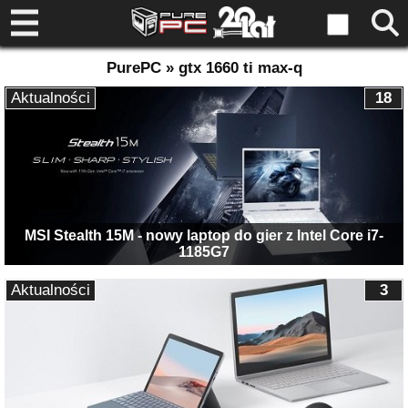
PurePC » gtx 1660 ti max-q
Aktualności
18
MSI Stealth 15M - nowy laptop do gier z Intel Core i7-
1185G7
Aktualności
3