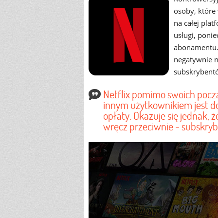
osoby, które
na całej pla
usługi, ponie
abonamentu. 
negatywnie n
subskrybent
Netflix pomimo swoich pocz
innym użytkownikiem jest 
opłaty. Okazuje się jednak, ż
wręcz przeciwnie - subskryb