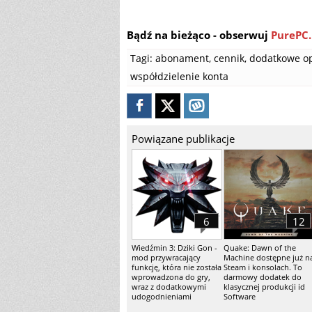
Bądź na bieżąco - obserwuj
PurePC.
Tagi:
abonament
,
cennik
,
dodatkowe op
współdzielenie konta
Powiązane publikacje
6
12
Wiedźmin 3: Dziki Gon -
Quake: Dawn of the
mod przywracający
Machine dostępne już n
funkcję, która nie została
Steam i konsolach. To
wprowadzona do gry,
darmowy dodatek do
wraz z dodatkowymi
klasycznej produkcji id
udogodnieniami
Software