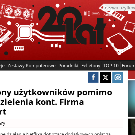
Załóż konto
zje
Zestawy Komputerowe
Poradniki
Felietony
TOP 10
Foru
liony użytkowników pomimo
zielenia kont. Firma
rt
Gry
ne działania Netflixa dotyczące dodatkowych opłat za