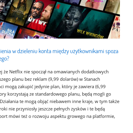
nienia w dzieleniu konta między użytkownikami spoza
ego?
iej że Netflix nie spoczął na omawianych dodatkowych
szego planu bez reklam (9,99 dolarów) w Stanach
 mogą zakupić jedynie plan, który je zawiera (6,99
pory korzystają ze standardowego planu, będą mogli go
Działania te mogą objąć niebawem inne kraje, w tym także
roki nie przyniosły jeszcze pełnych zysków i te będą
port mówi też o rozwoju aspektu growego na platformie,