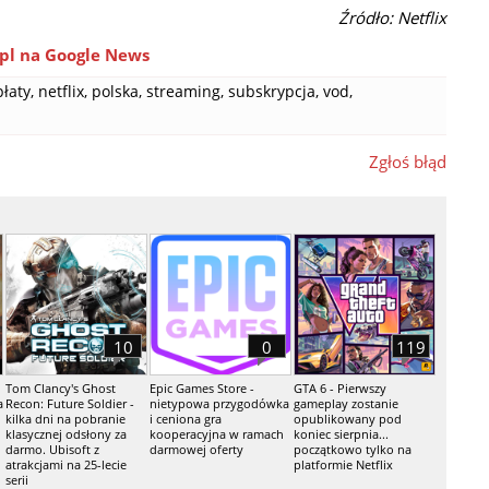
Źródło: Netflix
pl na Google News
łaty
,
netflix
,
polska
,
streaming
,
subskrypcja
,
vod
,
Zgłoś błąd
10
0
119
Tom Clancy's Ghost
Epic Games Store -
GTA 6 - Pierwszy
a
Recon: Future Soldier -
nietypowa przygodówka
gameplay zostanie
kilka dni na pobranie
i ceniona gra
opublikowany pod
klasycznej odsłony za
kooperacyjna w ramach
koniec sierpnia...
darmo. Ubisoft z
darmowej oferty
początkowo tylko na
atrakcjami na 25-lecie
platformie Netflix
serii