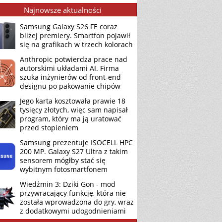
Najnowsze aktualności
Samsung Galaxy S26 FE coraz
bliżej premiery. Smartfon pojawił
się na grafikach w trzech kolorach
Anthropic potwierdza prace nad
autorskimi układami AI. Firma
szuka inżynierów od front-end
designu po pakowanie chipów
Jego karta kosztowała prawie 18
tysięcy złotych, więc sam napisał
program, który ma ją uratować
przed stopieniem
Samsung prezentuje ISOCELL HPC
200 MP. Galaxy S27 Ultra z takim
sensorem mógłby stać się
wybitnym fotosmartfonem
Wiedźmin 3: Dziki Gon - mod
przywracający funkcję, która nie
została wprowadzona do gry, wraz
z dodatkowymi udogodnieniami