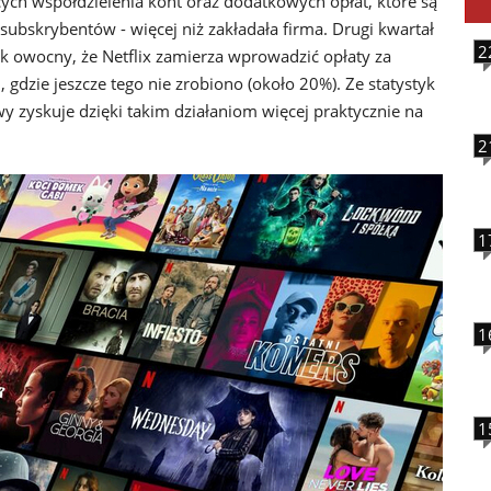
ch współdzielenia kont oraz dodatkowych opłat, które są
subskrybentów - więcej niż zakładała firma. Drugi kwartał
2
k owocny, że Netflix zamierza wprowadzić opłaty za
dzie jeszcze tego nie zrobiono (około 20%). Ze statystyk
y zyskuje dzięki takim działaniom więcej praktycznie na
2
1
1
1