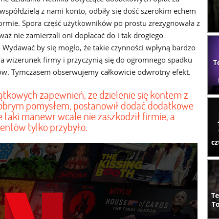
 współdzielą z nami konto, odbiły się dość szerokim echem
tformie. Spora część użytkowników po prostu zrezygnowała z
waż nie zamierzali oni dopłacać do i tak drogiego
Wydawać by się mogło, że takie czynności wpłyną bardzo
a wizerunek firmy i przyczynią się do ogromnego spadku
T
ów. Tymczasem obserwujemy całkowicie odwrotny efekt.
ątkowych zapewnień, że dzielenie się kontem z
dobrym pomysłem, postanowił dodać dodatkowe
e taki manewr wcale nie zaszkodził firmie, a
entów tylko przybyło.
cz
Te
To