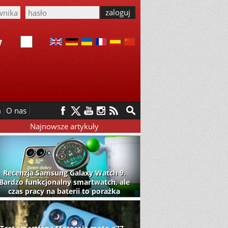
m
O nas
Najnowsze artykuły
Recenzja Samsung Galaxy Watch 9.
Bardzo funkcjonalny smartwatch, ale
czas pracy na baterii to porażka