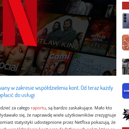
iany w zakresie współdzielenia kont. Od teraz każdy
łacić do usługi
dzieć za całego
raportu
, są bardzo zaskakujące. Mało kto
 Wydawało się, że naprawdę wiele użytkowników zrezygnuje
tomiast statystyki udostępnione przez Netflixa pokazują, że