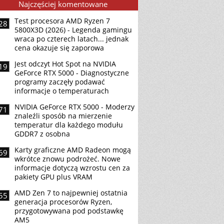
Najczęściej komentowane
Test procesora AMD Ryzen 7
28
5800X3D (2026) - Legenda gamingu
wraca po czterech latach... jednak
cena okazuje się zaporowa
Jest odczyt Hot Spot na NVIDIA
19
GeForce RTX 5000 - Diagnostyczne
programy zaczęły podawać
informacje o temperaturach
NVIDIA GeForce RTX 5000 - Moderzy
71
znaleźli sposób na mierzenie
temperatur dla każdego modułu
GDDR7 z osobna
Karty graficzne AMD Radeon mogą
69
wkrótce znowu podrożeć. Nowe
informacje dotyczą wzrostu cen za
pakiety GPU plus VRAM
AMD Zen 7 to najpewniej ostatnia
55
generacja procesorów Ryzen,
przygotowywana pod podstawkę
AM5