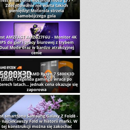
Test smartfona Motorola moto g77 -
Zdecydowanie nie warta takich
pieniędzy! Motorola strzela
samobójczego gola
est AMZFAST AMZG27F6U - Monitor 4K
IPS do gier i pracy biurowej z trybem
Dual Mode oraz w bardzo atrakcyjnej
cenie
Test procesora AMD Ryzen 7 5800X3D
(2026) - Legenda gamingu wraca po
terech latach... jednak cena okazuje się
zaporowa
st smartfona Samsung Galaxy Z Fold8 -
 najciekawszy Fold w historii marki. W
tej konstrukcji można się zakochać