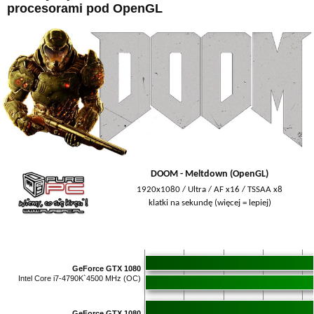
procesorami pod OpenGL
DOOM - Meltdown (OpenGL)
1920x1080 / Ultra / AF x16 / TSSAA x8
klatki na sekundę (więcej = lepiej)
GeForce GTX 1080
Intel Core i7-4790K`4500 MHz (OC)
GeForce GTX 1080