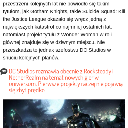
przestrzeni kolejnych lat nie powiodło się takim
tytułom, jak Gotham Knights, takie Suicide Squad: Kill
the Justice League okazało się wręcz jedną z
największych katastrof co najmniej ostatnich lat,
natomiast projekt tytułu z Wonder Woman w roli
głównej znajduje się w dziwnym miejscu. Nie
przeszkadza to jednak szefostwu DC Studios w
snuciu kolejnych planów.
DC Studios rozmawia obecnie z Rocksteady i
NetherRealm na temat nowych gier w
uniwersum. Pierwsze projekty raczej nie pojawią
się zbyt prędko.