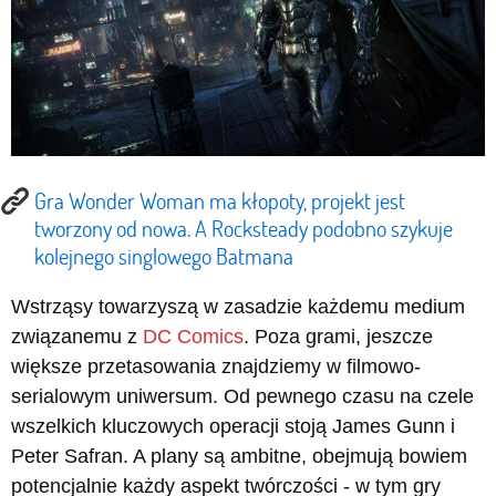
Gra Wonder Woman ma kłopoty, projekt jest
tworzony od nowa. A Rocksteady podobno szykuje
kolejnego singlowego Batmana
Wstrząsy towarzyszą w zasadzie każdemu medium
związanemu z
DC Comics
. Poza grami, jeszcze
większe przetasowania znajdziemy w filmowo-
serialowym uniwersum. Od pewnego czasu na czele
wszelkich kluczowych operacji stoją James Gunn i
Peter Safran. A plany są ambitne, obejmują bowiem
potencjalnie każdy aspekt twórczości - w tym gry