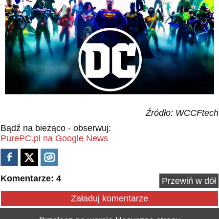
Źródło: WCCFtech
Bądź na bieżąco - obserwuj:
PurePC.pl na Google News
Komentarze: 4
Przewiń w dół
Załaduj komentarze