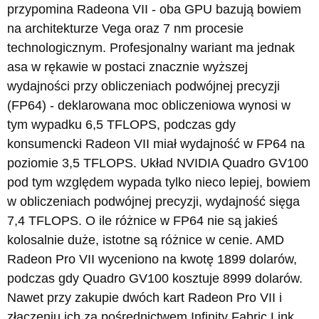
przypomina Radeona VII - oba GPU bazują bowiem
na architekturze Vega oraz 7 nm procesie
technologicznym. Profesjonalny wariant ma jednak
asa w rękawie w postaci znacznie wyższej
wydajności przy obliczeniach podwójnej precyzji
(FP64) - deklarowana moc obliczeniowa wynosi w
tym wypadku 6,5 TFLOPS, podczas gdy
konsumencki Radeon VII miał wydajność w FP64 na
poziomie 3,5 TFLOPS. Układ NVIDIA Quadro GV100
pod tym względem wypada tylko nieco lepiej, bowiem
w obliczeniach podwójnej precyzji, wydajność sięga
7,4 TFLOPS. O ile różnice w FP64 nie są jakieś
kolosalnie duże, istotne są różnice w cenie. AMD
Radeon Pro VII wyceniono na kwotę 1899 dolarów,
podczas gdy Quadro GV100 kosztuje 8999 dolarów.
Nawet przy zakupie dwóch kart Radeon Pro VII i
złączeniu ich za pośrednictwem Infinity Fabric Link,