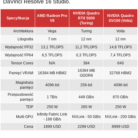
DaVinci Resolve 16 Studio.
NVIDIA Quadro
AMD Radeon Pro
NVIDIA Quadro
Specyfikacja
RTX 5000
VII
GV100 (Volta)
(Turing)
Architektura
Vega
Turing
Volta
Litografia
7 nm
12 nm
12 nm
Wydajność FP32
13,1 TFLOPS
11,2 TFLOPS
14,8 TFLOPS
Wydajność FP64
6,5 TFLOPS
0,3 TFLOPS
7,4 TFLOPS
Tensor Cores
N/A
384
640
16384 MB
Pamięć VRAM
16384 MB HBM2
32768 HBM2
GDDR6
Magistrala
4096-bit
256-bit
4096-bit
pamięci
Przepustowość
1 TB/s
448 GB/s
870 GB/s
pamięci
TDP
250 W
265 W
250 W
Infinity Fabric Link
Multi-GPU
NVLink - 50 GB/s
NVLink - 200 GB/s
- 168 GB/s
Cena
1899 USD
2299 USD
8999 USD