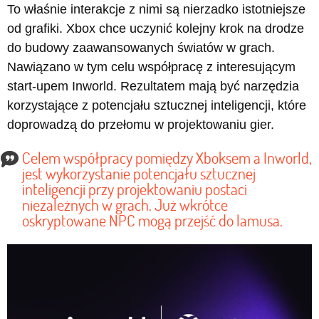
To właśnie interakcje z nimi są nierzadko istotniejsze
od grafiki. Xbox chce uczynić kolejny krok na drodze
do budowy zaawansowanych światów w grach.
Nawiązano w tym celu współpracę z interesującym
start-upem Inworld. Rezultatem mają być narzędzia
korzystające z potencjału sztucznej inteligencji, które
doprowadzą do przełomu w projektowaniu gier.
Celem współpracy pomiędzy Xboksem a Inworld,
jest wykorzystanie potencjału sztucznej
inteligencji przy projektowaniu postaci
niezależnych w grach. Już wkrótce
oskryptowane NPC mogą przejść do lamusa.