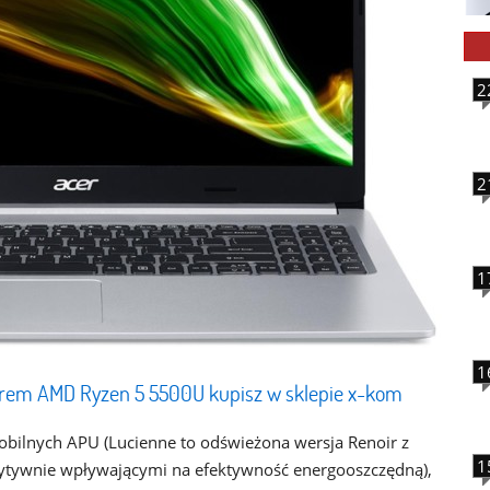
2
2
1
1
sorem AMD Ryzen 5 5500U kupisz w sklepie x-kom
bilnych APU (Lucienne to odświeżona wersja Renoir z
1
tywnie wpływającymi na efektywność energooszczędną),