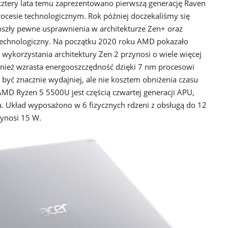
 cztery lata temu zaprezentowano pierwszą generację Raven
cesie technologicznym. Rok później doczekaliśmy się
doszły pewne usprawnienia w architekturze Zen+ oraz
echnologiczny. Na początku 2020 roku AMD pokazało
cji wykorzystania architektury Zen 2 przynosi o wiele więcej
ównież wzrasta energooszczędność dzięki 7 nm procesowi
 być znacznie wydajniej, ale nie kosztem obniżenia czasu
AMD Ryzen 5 5500U jest częścią czwartej generacji APU,
. Układ wyposażono w 6 fizycznych rdzeni z obsługą do 12
ynosi 15 W.