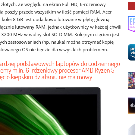
 złotych. Ze względu na ekran Full HD, 6-rdzeniowy
a poszły przede wszystkim w ilość pamięci RAM. Acer
z kolei 8 GB jest dodatkowo lutowane w płytę główną.
łącznie lutowany RAM, jednak użytkownicy w każdej chwili
200 MHz w wolny slot SO-DIMM. Kolejnym cięciem jest
rych zastosowaniach (np. nauka) można otrzymać kopię
talowanego OS nie będzie dla wszystkich problemem.
jbardziej podstawowych laptopów do codziennego
jemy m.in. 6-rdzeniowy procesor AMD Ryzen 5
ęc o kiepskim działaniu nie ma mowy.