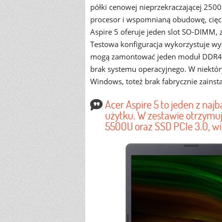
półki cenowej nieprzekraczającej 2500
procesor i wspomnianą obudowę, cięci
Aspire 5 oferuje jeden slot SO-DIMM, 
Testowa konfiguracja wykorzystuje wy
mogą zamontować jeden moduł DDR4 3
brak systemu operacyjnego. W niektó
Windows, toteż brak fabrycznie zains
Acer Aspire 5 to jeden z na
użytku. W zestawie otrzymu
5500U oraz SSD PCIe 3.0, wi