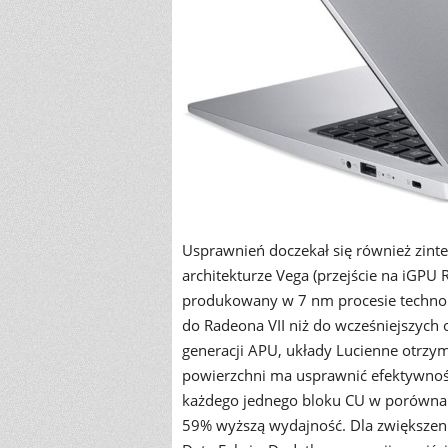
Usprawnień doczekał się również zint
architekturze Vega (przejście na iGPU
produkowany w 7 nm procesie techno
do Radeona VII niż do wcześniejszych
generacji APU, układy Lucienne otrzy
powierzchni ma usprawnić efektywność
każdego jednego bloku CU w porównan
59% wyższą wydajność. Dla zwiększeni