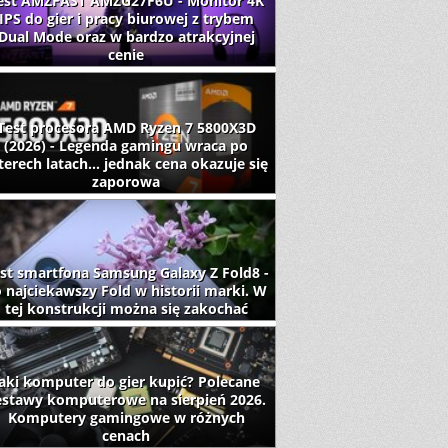
est AMZFAST AMZG27F6U - Monitor 4K
IPS do gier i pracy biurowej z trybem
Dual Mode oraz w bardzo atrakcyjnej
cenie
Test procesora AMD Ryzen 7 5800X3D
(2026) - Legenda gamingu wraca po
terech latach... jednak cena okazuje się
zaporowa
st smartfona Samsung Galaxy Z Fold8 -
 najciekawszy Fold w historii marki. W
tej konstrukcji można się zakochać
aki komputer do gier kupić? Polecane
estawy komputerowe na sierpień 2026.
Komputery gamingowe w różnych
cenach