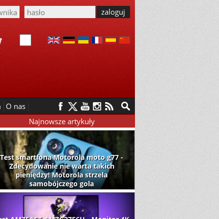
m
O nas
Najnowsze artykuły
Test smartfona Motorola moto g77 -
Zdecydowanie nie warta takich
pieniędzy! Motorola strzela
samobójczego gola