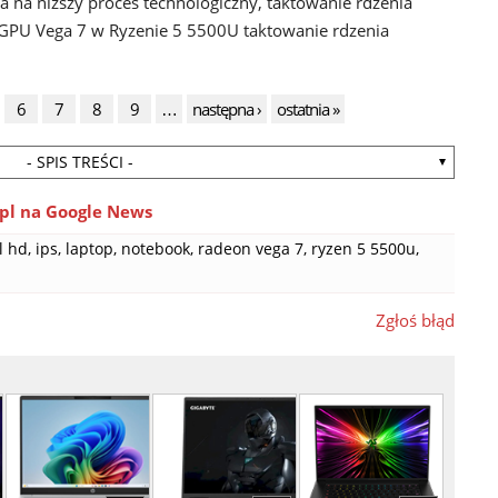
ia na niższy proces technologiczny, taktowanie rdzenia
iGPU Vega 7 w Ryzenie 5 5500U taktowanie rdzenia
6
7
8
9
…
następna ›
ostatnia »
- SPIS TREŚCI -
pl na Google News
l hd
,
ips
,
laptop
,
notebook
,
radeon vega 7
,
ryzen 5 5500u
,
Zgłoś błąd