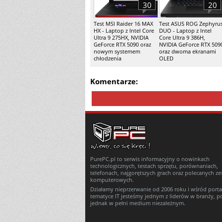
30
20
Test MSI Raider 16 MAX
Test ASUS ROG Zephyru
HX - Laptop z Intel Core
DUO - Laptop z Intel
Ultra 9 275HX, NVIDIA
Core Ultra 9 386H,
GeForce RTX 5090 oraz
NVIDIA GeForce RTX 509
nowym systemem
oraz dwoma ekranami
chłodzenia
OLED
Komentarze:
PurePC.pl to serwis informacyjny o nowinkach
technologicznych, testach sprzętu, porównaniach,
telefonach, najgorętszych grach oraz polecanych z
komputerowych.
Działamy nieprzerwanie od 2006 roku i wśród porta
tematyce IT jesteśmy jednym z liderów w branży, p
jednak w pełni medium niezależnym.