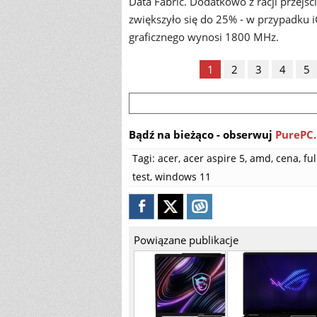
Data Fabric. Dodatkowo z racji przejśc
zwiększyło się do 25% - w przypadku 
graficznego wynosi 1800 MHz.
1
2
3
4
5
Bądź na bieżąco - obserwuj
PurePC.
Tagi:
acer
,
acer aspire 5
,
amd
,
cena
,
ful
test
,
windows 11
Powiązane publikacje