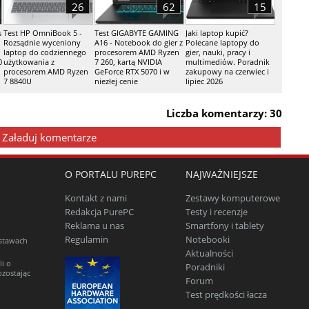
26
62
15
s
Test HP OmniBook 5 -
Test GIGABYTE GAMING
Jaki laptop kupić?
Rozsądnie wyceniony
A16 - Notebook do gier z
Polecane laptopy do
laptop do codziennego
procesorem AMD Ryzen
gier, nauki, pracy i
0
użytkowania z
7 260, kartą NVIDIA
multimediów. Poradnik
procesorem AMD Ryzen
GeForce RTX 5070 i w
zakupowy na czerwiec i
7 8840U
niezłej cenie
lipiec 2026
Liczba komentarzy: 30
Załaduj komentarze
O PORTALU PUREPC
NAJWAŻNIEJSZE
Kontakt z nami
Zestawy komputerowe
Redakcja PurePC
Testy i recenzje
Reklama u nas
Smartfony i tablety
Regulamin
Notebooki
estawach
Aktualności
li o
Poradniki
ozostając
Forum
Test prędkości łacza