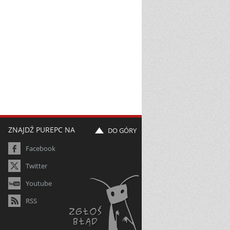
ZNAJDŹ PUREPC NA
DO GÓRY
Facebook
Twitter
Youtube
RSS