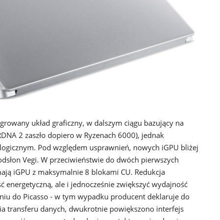
egrowany układ graficzny, w dalszym ciągu bazujący na
 RDNA 2 zaszło dopiero w Ryzenach 6000), jednak
logicznym. Pod względem usprawnień, nowych iGPU bliżej
 odsłon Vegi. W przeciwieństwie do dwóch pierwszych
mają iGPU z maksymalnie 8 blokami CU. Redukcja
 energetyczną, ale i jednocześnie zwiększyć wydajność
iu do Picasso - w tym wypadku producent deklaruje do
a transferu danych, dwukrotnie powiększono interfejs