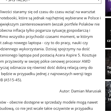
T
iwości staramy się od czasu do czasu wziąć na warsztat
notebooki, które są jednak najchętniej wybierane w Polsce i
największym zainteresowaniem (wszak portfele Polaków nie
obecna inflacja tylko pogarsza sytuację gospodarczą i
 Mimo wszystko przychodzi czasami moment, w którym
cz
t zakup nowego laptopa - czy to do pracy, nauki czy
odziennego wykorzystania. Dzisiaj spojrzymy na dość
cenionego laptopa pod postacią Acera Aspire 5. Kosztuje
kiem przyzwoity w swojej półce cenowej procesor AMD
yczaj odznacza się również dość dobrą relacją ceny do
Te
To
będzie w przypadku jednej z najnowszych wersji tego
B (A515-45).
Autor: Damian Marusiak
J
z
topów - obecnie dostępne w sprzedaży modele mogą nawet
budową, co nie jest wcale takie oczywiste w przypadku