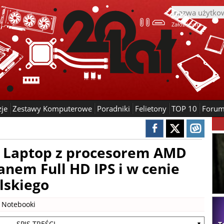
Załóż konto
zje
Zestawy Komputerowe
Poradniki
Felietony
TOP 10
Foru
 - Laptop z procesorem AMD
anem Full HD IPS i w cenie
lskiego
|
Notebooki
- SPIS TREŚCI -