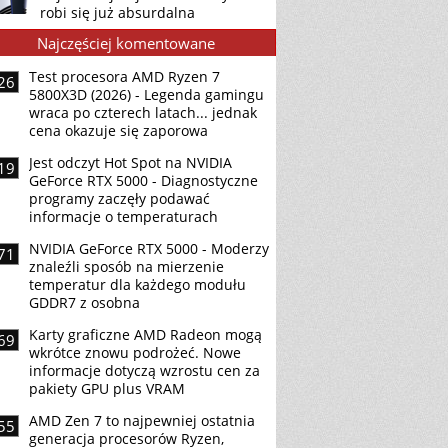
robi się już absurdalna
Najczęściej komentowane
Test procesora AMD Ryzen 7
26
5800X3D (2026) - Legenda gamingu
wraca po czterech latach... jednak
cena okazuje się zaporowa
Jest odczyt Hot Spot na NVIDIA
19
GeForce RTX 5000 - Diagnostyczne
programy zaczęły podawać
informacje o temperaturach
NVIDIA GeForce RTX 5000 - Moderzy
71
znaleźli sposób na mierzenie
temperatur dla każdego modułu
GDDR7 z osobna
Karty graficzne AMD Radeon mogą
69
wkrótce znowu podrożeć. Nowe
informacje dotyczą wzrostu cen za
pakiety GPU plus VRAM
AMD Zen 7 to najpewniej ostatnia
55
generacja procesorów Ryzen,