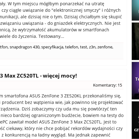
ały. W tym miejscu mógłbym ponarzekać na utratę
 czy ciągłe uwiązanie do "elektronicznej smyczy" i różnych
nikacji, ale dzisiaj nie o tym. Dzisiaj chciałbym się skupić
związaniu uwiązania - do gniazdek elektrycznych. Nie jest
mnicą, że wytrzymałość akumulatorów w smartfonach
wiele do życzenia. Testowany...
tfon
,
snapdragon 430
,
specyfikacja
,
telefon
,
test
,
z3n
,
zenfone
,
3 Max ZC520TL - więcej mocy!
T
Komentarzy: 15
om smartofona ASUS ZenFone 3 ZE520KL przekonaliśmy się,
i producent bez wątpienia wie, jak powinno się projektować
rządzenia. Dziś zobaczymy czy uda mu się powtórzyć ten
 nieco bardziej ograniczonym budżecie, bowiem na testy do
rePC zawitał model ASUS ZenFone 3 Max ZC520TL. Jest to
ść ciekawy, który nie chce pobijać rekordów wydajności czy
cz
 z konkurencją na ładny wygląd. Ma jednak zapewnić