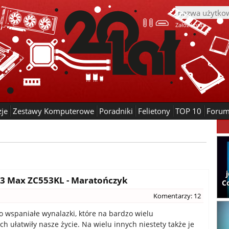
Załóż konto
zje
Zestawy Komputerowe
Poradniki
Felietony
TOP 10
Foru
 3 Max ZC553KL - Maratończyk
C
Komentarzy: 12
o wspaniałe wynalazki, które na bardzo wielu
h ułatwiły nasze życie. Na wielu innych niestety także je