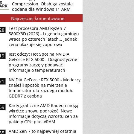
Compression. Obsługa została
dodana dla Windows 11 ARM
Najczęściej komentowane
Test procesora AMD Ryzen 7
28
5800X3D (2026) - Legenda gamingu
wraca po czterech latach... jednak
cena okazuje się zaporowa
Jest odczyt Hot Spot na NVIDIA
19
GeForce RTX 5000 - Diagnostyczne
programy zaczęły podawać
informacje o temperaturach
NVIDIA GeForce RTX 5000 - Moderzy
71
znaleźli sposób na mierzenie
temperatur dla każdego modułu
GDDR7 z osobna
Karty graficzne AMD Radeon mogą
69
wkrótce znowu podrożeć. Nowe
informacje dotyczą wzrostu cen za
pakiety GPU plus VRAM
AMD Zen 7 to najpewniej ostatnia
55