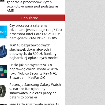
generacja procesorów Ryzen,
przygotowywana pod podstawkę
AM5
Popularne
Czy procesor z czterema
rdzeniami jeszcze daje radę? Test
procesora Intel Core i3-12100F z
pamięciami RAM DDR4 i DDR5
TOP 10 bezprzewodowych
słuchawek dokanałowych i
dousznych, do 300 zł. Ranking
najbardziej opłacalnych modeli
Hasło już nie wystarcza. Co
naprawdę chroni konto w 2026
roku: Yubico Security Key NFC,
Bitwarden i KeePassXC
Recenzja Samsung Galaxy Watch
9. Bardzo funkcjonalny
smartwatch, ale czas pracy na
baterii to porażka
Jego karta kosztowała prawie 18