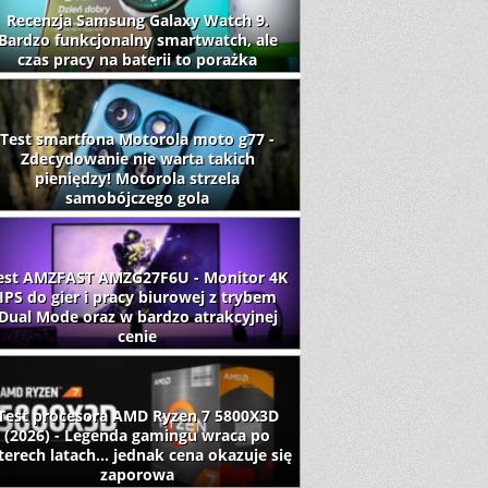
Recenzja Samsung Galaxy Watch 9.
Bardzo funkcjonalny smartwatch, ale
czas pracy na baterii to porażka
Test smartfona Motorola moto g77 -
Zdecydowanie nie warta takich
pieniędzy! Motorola strzela
samobójczego gola
est AMZFAST AMZG27F6U - Monitor 4K
IPS do gier i pracy biurowej z trybem
Dual Mode oraz w bardzo atrakcyjnej
cenie
Test procesora AMD Ryzen 7 5800X3D
(2026) - Legenda gamingu wraca po
terech latach... jednak cena okazuje się
zaporowa