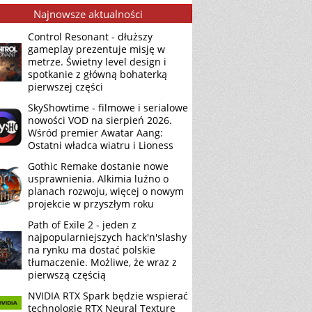
Najnowsze aktualności
Control Resonant - dłuższy
gameplay prezentuje misję w
metrze. Świetny level design i
spotkanie z główną bohaterką
pierwszej części
SkyShowtime - filmowe i serialowe
nowości VOD na sierpień 2026.
Wśród premier Awatar Aang:
Ostatni władca wiatru i Lioness
Gothic Remake dostanie nowe
usprawnienia. Alkimia luźno o
planach rozwoju, więcej o nowym
projekcie w przyszłym roku
Path of Exile 2 - jeden z
najpopularniejszych hack'n'slashy
na rynku ma dostać polskie
tłumaczenie. Możliwe, że wraz z
pierwszą częścią
NVIDIA RTX Spark będzie wspierać
technologię RTX Neural Texture