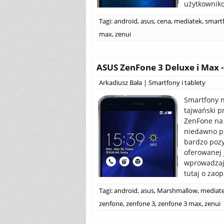
użytkowniko
Tagi:
android
,
asus
,
cena
,
mediatek
,
smart
max
,
zenui
ASUS ZenFone 3 Deluxe i Max -
Arkadiusz Bała
|
Smartfony i tablety
Smartfony 
tajwański p
ZenFone na 
niedawno pr
bardzo pozy
oferowanej 
wprowadzają
tutaj o zao
Tagi:
android
,
asus
,
Marshmallow
,
mediat
zenfone
,
zenfone 3
,
zenfone 3 max
,
zenui