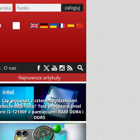
m
O nas
Najnowsze artykuły
Czy procesor z czterema rdzeniami
jeszcze daje radę? Test procesora Intel
ore i3-12100F z pamięciami RAM DDR4 i
DDR5