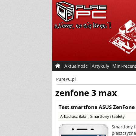
Aktualności
Artykuły
Mini-recen
PurePC.pl
zenfone 3 max
Test smartfona ASUS ZenFone
Arkadiusz Bała
|
Smartfony i tablety
Smartfony t
płaszczyznac