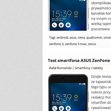
skomplikow
prywatności
kanałów komu
na innym ro
wielką taje
pozostawia 
Tagi:
android
,
asus
,
cena
,
qualcomm
,
smar
zenfone 3
,
zenfone 3 max
,
zenui
Test smartfona ASUS ZenFone 
Rafał Romański
|
Smartfony i tablety
Dzięki test
że tajwańsk
tego typu u
sukces przy
redakcji Pu
smartfon do
rywalizować