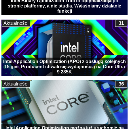
Intel Binary Optimization Tool to optymalizacja po
stronie platformy, a nie studia. Wyjaśniamy działanie
funkcji
Aktualności
31
Intel Application Optimization (APO) z obsługą kolejnych
15 gier. Producent chwali się wydajnością na Core Ultra
9 285K
Aktualności
36
Intel Application Optimization można już uruchomić na