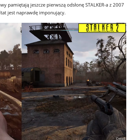
tawy pamiętają jeszcze pierwszą odsłonę STALKER-a z 2007
ltat jest naprawdę imponujący.