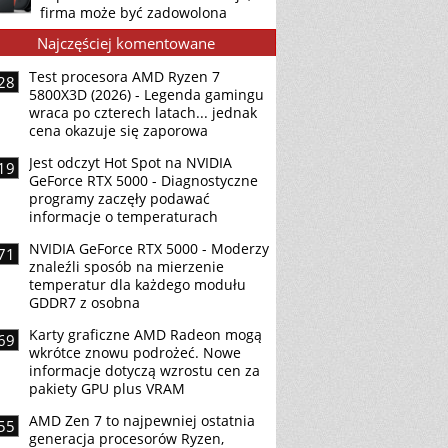
firma może być zadowolona
Najczęściej komentowane
Test procesora AMD Ryzen 7
28
5800X3D (2026) - Legenda gamingu
wraca po czterech latach... jednak
cena okazuje się zaporowa
Jest odczyt Hot Spot na NVIDIA
19
GeForce RTX 5000 - Diagnostyczne
programy zaczęły podawać
informacje o temperaturach
NVIDIA GeForce RTX 5000 - Moderzy
71
znaleźli sposób na mierzenie
temperatur dla każdego modułu
GDDR7 z osobna
Karty graficzne AMD Radeon mogą
69
wkrótce znowu podrożeć. Nowe
informacje dotyczą wzrostu cen za
pakiety GPU plus VRAM
AMD Zen 7 to najpewniej ostatnia
55
generacja procesorów Ryzen,