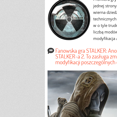
jednej stron
wierna dziedz
technicznych
w o tyle tru
liczbą modów 
modyfikacja 
Fanowska gra STALKER: Anom
STALKER-a 2. To zasługa zm
modyfikacji poszczególnych