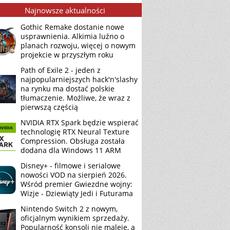
Najnowsze aktualności
Gothic Remake dostanie nowe
usprawnienia. Alkimia luźno o
planach rozwoju, więcej o nowym
projekcie w przyszłym roku
Path of Exile 2 - jeden z
najpopularniejszych hack'n'slashy
na rynku ma dostać polskie
tłumaczenie. Możliwe, że wraz z
pierwszą częścią
NVIDIA RTX Spark będzie wspierać
technologię RTX Neural Texture
Compression. Obsługa została
dodana dla Windows 11 ARM
Disney+ - filmowe i serialowe
nowości VOD na sierpień 2026.
Wśród premier Gwiezdne wojny:
Wizje - Dziewiąty Jedi i Futurama
Nintendo Switch 2 z nowym,
oficjalnym wynikiem sprzedaży.
Popularność konsoli nie maleje, a