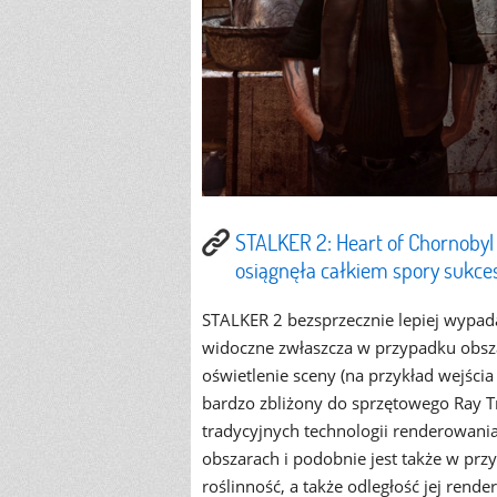
STALKER 2: Heart of Chornobyl
osiągnęła całkiem spory sukce
STALKER 2 bezsprzecznie lepiej wypada z
widoczne zwłaszcza w przypadku obsza
oświetlenie sceny (na przykład wejśc
bardzo zbliżony do sprzętowego Ray Tr
tradycyjnych technologii renderowania
obszarach i podobnie jest także w przy
roślinność, a także odległość jej rend