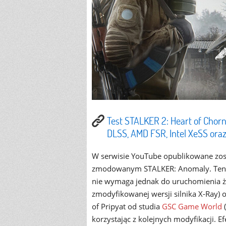
Test STALKER 2: Heart of Chorn
DLSS, AMD FSR, Intel XeSS ora
W serwisie YouTube opublikowane zos
zmodowanym STALKER: Anomaly. Ten dr
nie wymaga jednak do uruchomienia ża
zmodyfikowanej wersji silnika X-Ray) o
of Pripyat od studia
GSC Game World
(
korzystając z kolejnych modyfikacji. 