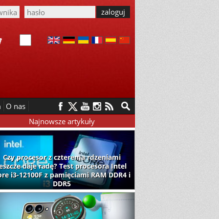
m
O nas
Najnowsze artykuły
Czy procesor z czterema rdzeniami
jeszcze daje radę? Test procesora Intel
ore i3-12100F z pamięciami RAM DDR4 i
DDR5