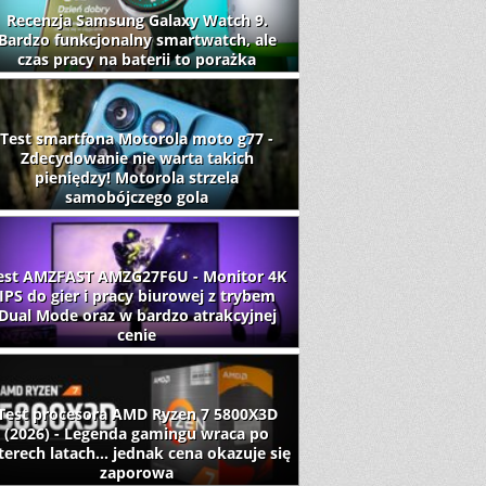
Recenzja Samsung Galaxy Watch 9.
Bardzo funkcjonalny smartwatch, ale
czas pracy na baterii to porażka
Test smartfona Motorola moto g77 -
Zdecydowanie nie warta takich
pieniędzy! Motorola strzela
samobójczego gola
est AMZFAST AMZG27F6U - Monitor 4K
IPS do gier i pracy biurowej z trybem
Dual Mode oraz w bardzo atrakcyjnej
cenie
Test procesora AMD Ryzen 7 5800X3D
(2026) - Legenda gamingu wraca po
terech latach... jednak cena okazuje się
zaporowa