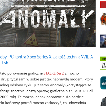
obyl PC kontra Xbox Series X. Jakość technik NVIDIA
z TSR
tało porównanie graficzne
STALKER-a 2
z mocno
ugi tytuł sam w sobie jest tak naprawdę modem, który
dnej odsłony cyklu. Już samo Anomaly (korzystające ze
feruje znacznie lepszą oprawę graficzną niż STALKER: Call
2009 rok). Tę można jednak poprawić dużo bardziej
Efekt końcowy potrafi mocno zaskoczyć, co udowadnia