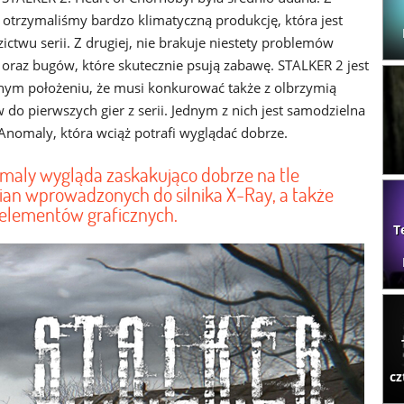
y otrzymaliśmy bardzo klimatyczną produkcję, która jest
ictwu serii. Z drugiej, nie brakuje niestety problemów
 oraz bugów, które skutecznie psują zabawę. STALKER 2 jest
dnym położeniu, że musi konkurować także z olbrzymią
do pierwszych gier z serii. Jednym z nich jest samodzielna
Anomaly, która wciąż potrafi wyglądać dobrze.
aly wygląda zaskakująco dobrze na tle
ian wprowadzonych do silnika X-Ray, a także
 elementów graficznych.
T
cz