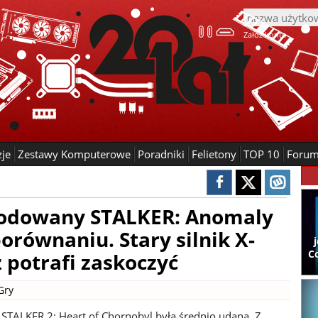
Załóż konto
zje
Zestawy Komputerowe
Poradniki
Felietony
TOP 10
Foru
modowany STALKER: Anomaly
równaniu. Stary silnik X-
C
 potrafi zaskoczyć
Gry
 STALKER 2: Heart of Chornobyl była średnio udana. Z