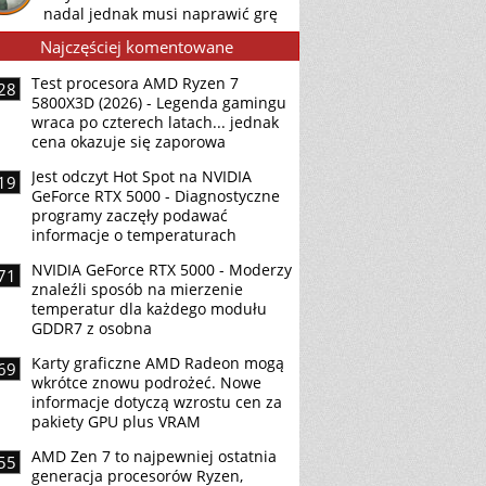
nadal jednak musi naprawić grę
Najczęściej komentowane
Test procesora AMD Ryzen 7
28
5800X3D (2026) - Legenda gamingu
wraca po czterech latach... jednak
cena okazuje się zaporowa
Jest odczyt Hot Spot na NVIDIA
19
GeForce RTX 5000 - Diagnostyczne
programy zaczęły podawać
informacje o temperaturach
NVIDIA GeForce RTX 5000 - Moderzy
71
znaleźli sposób na mierzenie
temperatur dla każdego modułu
GDDR7 z osobna
Karty graficzne AMD Radeon mogą
69
wkrótce znowu podrożeć. Nowe
informacje dotyczą wzrostu cen za
pakiety GPU plus VRAM
AMD Zen 7 to najpewniej ostatnia
55
generacja procesorów Ryzen,