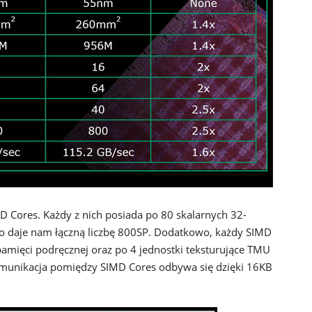
 Cores. Każdy z nich posiada po 80 skalarnych 32-
o daje nam łączną liczbę 800SP. Dodatkowo, każdy SIMD
amięci podręcznej oraz po 4 jednostki teksturujące TMU
omunikacja pomiędzy SIMD Cores odbywa się dzięki 16KB