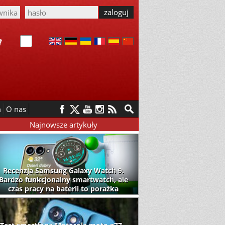
m
O nas
Najnowsze artykuły
Recenzja Samsung Galaxy Watch 9.
Bardzo funkcjonalny smartwatch, ale
czas pracy na baterii to porażka