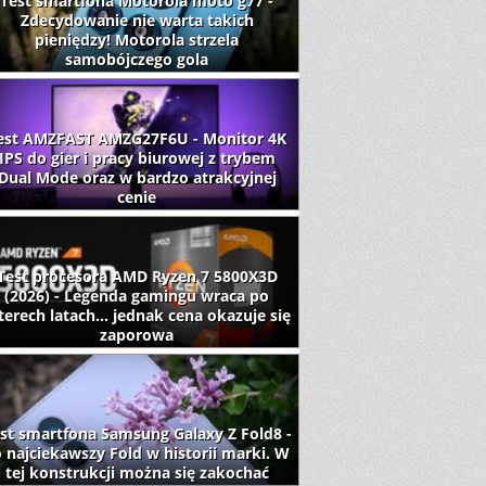
Test smartfona Motorola moto g77 -
Zdecydowanie nie warta takich
pieniędzy! Motorola strzela
samobójczego gola
est AMZFAST AMZG27F6U - Monitor 4K
IPS do gier i pracy biurowej z trybem
Dual Mode oraz w bardzo atrakcyjnej
cenie
Test procesora AMD Ryzen 7 5800X3D
(2026) - Legenda gamingu wraca po
terech latach... jednak cena okazuje się
zaporowa
st smartfona Samsung Galaxy Z Fold8 -
 najciekawszy Fold w historii marki. W
tej konstrukcji można się zakochać