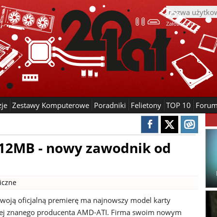
Załóż konto
zje
Zestawy Komputerowe
Poradniki
Felietony
TOP 10
Foru
12MB - nowy zawodnik od
ficzne
 swoją oficjalną premierę ma najnowszy model karty
nej znanego producenta AMD-ATI. Firma swoim nowym