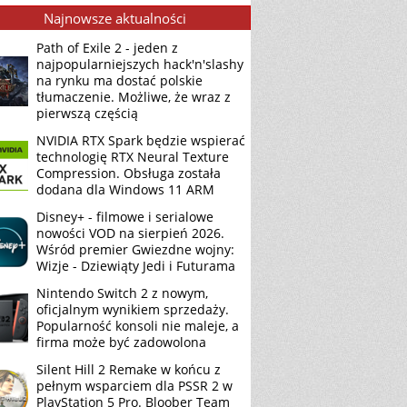
Najnowsze aktualności
Path of Exile 2 - jeden z
najpopularniejszych hack'n'slashy
na rynku ma dostać polskie
tłumaczenie. Możliwe, że wraz z
pierwszą częścią
NVIDIA RTX Spark będzie wspierać
technologię RTX Neural Texture
Compression. Obsługa została
dodana dla Windows 11 ARM
Disney+ - filmowe i serialowe
nowości VOD na sierpień 2026.
Wśród premier Gwiezdne wojny:
Wizje - Dziewiąty Jedi i Futurama
Nintendo Switch 2 z nowym,
oficjalnym wynikiem sprzedaży.
Popularność konsoli nie maleje, a
firma może być zadowolona
Silent Hill 2 Remake w końcu z
pełnym wsparciem dla PSSR 2 w
PlayStation 5 Pro. Bloober Team