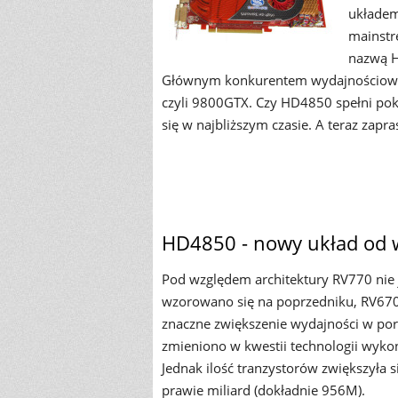
układem
mainstr
nazwą H
Głównym konkurentem wydajnościowym 
czyli 9800GTX. Czy HD4850 spełni pok
się w najbliższym czasie. A teraz zapr
HD4850 - nowy układ od 
Pod względem architektury RV770 nie 
wzorowano się na poprzedniku, RV670
znaczne zwiększenie wydajności w po
zmieniono w kwestii technologii wyko
Jednak ilość tranzystorów zwiększyła
prawie miliard (dokładnie 956M).