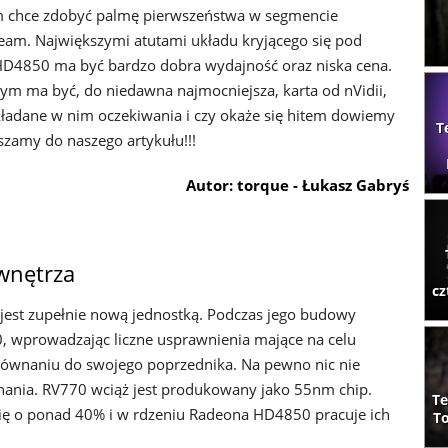
 chce zdobyć palmę pierwszeństwa w segmencie
eam. Największymi atutami układu kryjącego się pod
D4850 ma być bardzo dobra wydajność oraz niska cena.
ma być, do niedawna najmocniejsza, karta od nVidii,
ładane w nim oczekiwania i czy okaże się hitem dowiemy
T
aszamy do naszego artykułu!!!
Autor: torque - Łukasz Gabryś
wnętrza
cz
jest zupełnie nową jednostką. Podczas jego budowy
, wprowadzając liczne usprawnienia mające na celu
równaniu do swojego poprzednika. Na pewno nic nie
nania. RV770 wciąż jest produkowany jako 55nm chip.
Te
 się o ponad 40% i w rdzeniu Radeona HD4850 pracuje ich
To