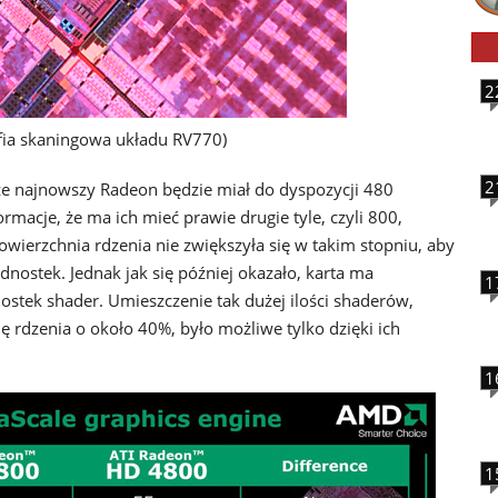
2
fia skaningowa układu RV770)
2
 że najnowszy Radeon będzie miał do dyspozycji 480
ormacje, że ma ich mieć prawie drugie tyle, czyli 800,
owierzchnia rdzenia nie zwiększyła się w takim stopniu, aby
ednostek. Jednak jak się później okazało, karta ma
1
nostek shader. Umieszczenie tak dużej ilości shaderów,
 rdzenia o około 40%, było możliwe tylko dzięki ich
1
1