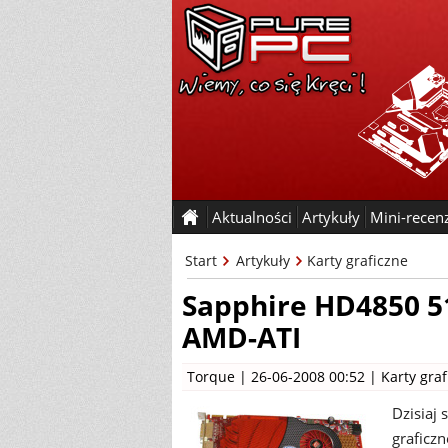
Aktualności
Artykuły
Mini-recen
Start
Artykuły
Karty graficzne
Sapphire HD4850 5
AMD-ATI
Torque
| 26-06-2008 00:52 |
Karty gra
Dzisiaj
graficz