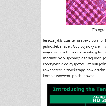
(Fotogra
Jeszcze jakiś czas temu spekulowano,
jednostek shader. Gdy pojawiły się inf
większość osób nie dowierzała, gdyż p
możliwe było upchnięcie takiej ilości j
rzeczywiście do dyspozycji aż 800 jed
równocześnie zwiększając powierzchnię
kompleksowemu przebudowaniu.